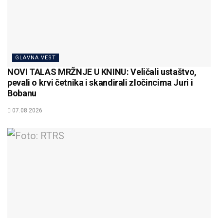
GLAVNA VEST
NOVI TALAS MRŽNJE U KNINU: Veličali ustaštvo,
pevali o krvi četnika i skandirali zločincima Juri i
Bobanu
07.08.2026