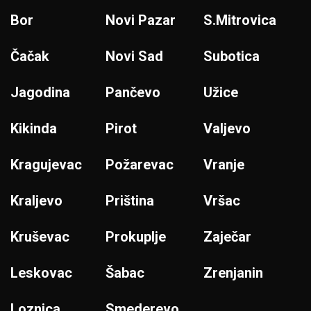
Bor
Novi Pazar
S.Mitrovica
Čačak
Novi Sad
Subotica
Jagodina
Pančevo
Užice
Kikinda
Pirot
Valjevo
Kragujevac
Požarevac
Vranje
Kraljevo
Priština
Vršac
Kruševac
Prokuplje
Zaječar
Leskovac
Šabac
Zrenjanin
Loznica
Smederevo