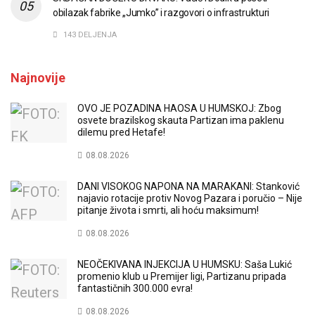
obilazak fabrike „Jumko” i razgovori o infrastrukturi
143 DELJENJA
Najnovije
OVO JE POZADINA HAOSA U HUMSKOJ: Zbog
osvete brazilskog skauta Partizan ima paklenu
dilemu pred Hetafe!
08.08.2026
DANI VISOKOG NAPONA NA MARAKANI: Stanković
najavio rotacije protiv Novog Pazara i poručio – Nije
pitanje života i smrti, ali hoću maksimum!
08.08.2026
NEOČEKIVANA INJEKCIJA U HUMSKU: Saša Lukić
promenio klub u Premijer ligi, Partizanu pripada
fantastičnih 300.000 evra!
08.08.2026