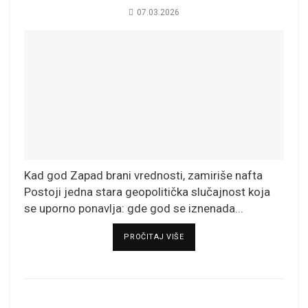
07.03.2026
Kad god Zapad brani vrednosti, zamiriše nafta
Postoji jedna stara geopolitička slučajnost koja
se uporno ponavlja: gde god se iznenada...
DETAILS
PROČITAJ VIŠE