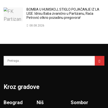
BOMBA U HUMSKOJ, STIGLO POJAČANJE IZ LA
LIGE: Idrisu Baba zvanično u Partizanu, Raća
Petrović otkrio pozadinu pregovora!
08.08.2026
Kroz gradove
Beograd
Niš
Sombor