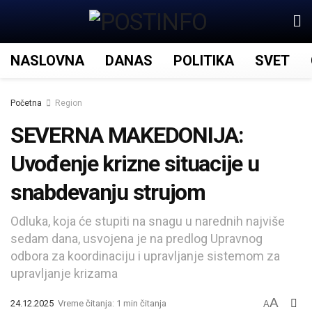
NASLOVNA
DANAS
POLITIKA
SVET
Početna
Region
SEVERNA MAKEDONIJA:
Uvođenje krizne situacije u
snabdevanju strujom
Odluka, koja će stupiti na snagu u narednih najviše
sedam dana, usvojena je na predlog Upravnog
odbora za koordinaciju i upravljanje sistemom za
upravljanje krizama
A
24.12.2025
Vreme čitanja: 1 min čitanja
A