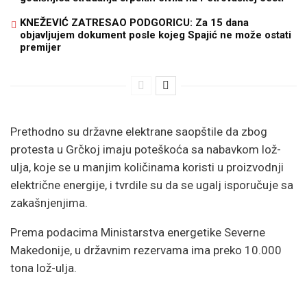
KNEŽEVIĆ ZATRESAO PODGORICU: Za 15 dana
objavljujem dokument posle kojeg Spajić ne može ostati
premijer
Prethodno su državne elektrane saopštile da zbog
protesta u Grčkoj imaju poteškoća sa nabavkom lož-
ulja, koje se u manjim količinama koristi u proizvodnji
električne energije, i tvrdile su da se ugalj isporučuje sa
zakašnjenjima.
Prema podacima Ministarstva energetike Severne
Makedonije, u državnim rezervama ima preko 10.000
tona lož-ulja.