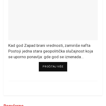
Kad god Zapad brani vrednosti, zamiriše nafta
Postoji jedna stara geopolitička slučajnost koja
se uporno ponavlja: gde god se iznenada...
DETAILS
PROČITAJ VIŠE
Popularno