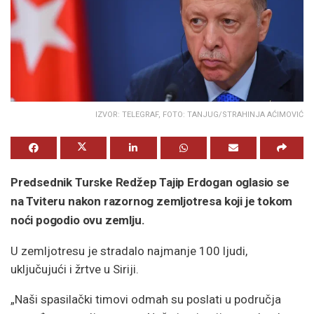
IZVOR: TELEGRAF, FOTO: TANJUG/STRAHINJA AĆIMOVIĆ
Predsednik Turske Redžep Tajip Erdogan oglasio se
na Tviteru nakon razornog zemljotresa koji je tokom
noći pogodio ovu zemlju.
U zemljotresu je stradalo najmanje 100 ljudi,
uključujući i žrtve u Siriji.
„Naši spasilački timovi odmah su poslati u područja