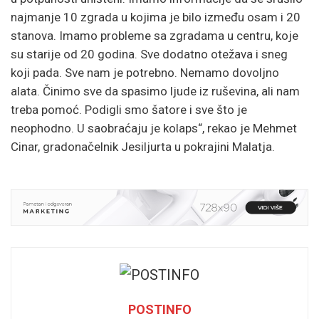
najmanje 10 zgrada u kojima je bilo između osam i 20
stanova. Imamo probleme sa zgradama u centru, koje
su starije od 20 godina. Sve dodatno otežava i sneg
koji pada. Sve nam je potrebno. Nemamo dovoljno
alata. Činimo sve da spasimo ljude iz ruševina, ali nam
treba pomoć. Podigli smo šatore i sve što je
neophodno. U saobraćaju je kolaps“, rekao je Mehmet
Cinar, gradonačelnik Jesiljurta u pokrajini Malatja.
POSTINFO