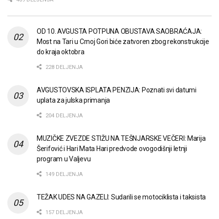
OD 10. AVGUSTA POTPUNA OBUSTAVA SAOBRAĆAJA:
Most na Tari u Crnoj Gori biće zatvoren zbog rekonstrukcije
do kraja oktobra
228 DELJENJA
AVGUSTOVSKA ISPLATA PENZIJA: Poznati svi datumi
uplata za julska primanja
204 DELJENJA
MUZIČKE ZVEZDE STIŽU NA TEŠNJARSKE VEČERI: Marija
Šerifović i Hari Mata Hari predvode ovogodišnji letnji
program u Valjevu
149 DELJENJA
TEŽAK UDES NA GAZELI: Sudarili se motociklista i taksista
157 DELJENJA