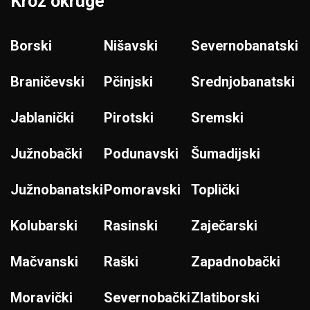
Kroz okruge
Borski
Nišavski
Severnobanatski
Braničevski
Pčinjski
Srednjobanatski
Jablanički
Pirotski
Sremski
Južnobački
Podunavski
Šumadijski
Južnobanatski
Pomoravski
Toplički
Kolubarski
Rasinski
Zaječarski
Mačvanski
Raški
Zapadnobački
Moravički
Severnobački
Zlatiborski