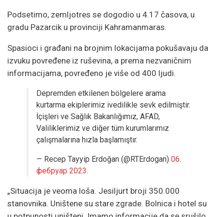
Podsetimo, zemljotres se dogodio u 4.17 časova, u
gradu Pazarcik u provinciji Kahramanmaras.
Spasioci i građani na brojnim lokacijama pokušavaju da
izvuku povređene iz ruševina, a prema nezvaničnim
informacijama, povređeno je više od 400 ljudi.
Depremden etkilenen bölgelere arama
kurtarma ekiplerimiz ivedilikle sevk edilmiştir.
İçişleri ve Sağlık Bakanlığımız, AFAD,
Valiliklerimiz ve diğer tüm kurumlarımız
çalışmalarına hızla başlamıştır.
— Recep Tayyip Erdoğan (@RTErdogan)
06.
фебруар 2023.
„Situacija je veoma loša. Jesiljurt broji 350.000
stanovnika. Uništene su stare zgrade. Bolnica i hotel su
u potpunosti uništeni. Imamo informacije da se srušilo