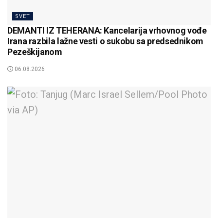
SVET
DEMANTI IZ TEHERANA: Kancelarija vrhovnog vođe
Irana razbila lažne vesti o sukobu sa predsednikom
Pezeškijanom
06.08.2026