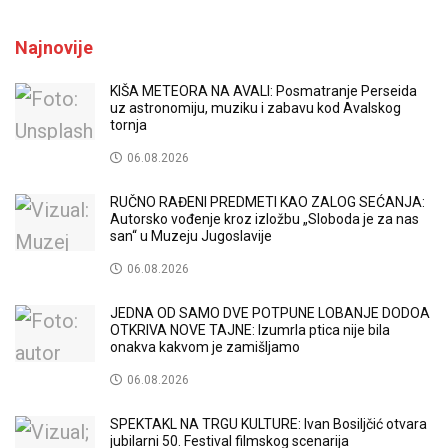
Najnovije
KIŠA METEORA NA AVALI: Posmatranje Perseida
uz astronomiju, muziku i zabavu kod Avalskog
tornja
06.08.2026
RUČNO RAĐENI PREDMETI KAO ZALOG SEĆANJA:
Autorsko vođenje kroz izložbu „Sloboda je za nas
san“ u Muzeju Jugoslavije
06.08.2026
JEDNA OD SAMO DVE POTPUNE LOBANJE DODOA
OTKRIVA NOVE TAJNE: Izumrla ptica nije bila
onakva kakvom je zamišljamo
06.08.2026
SPEKTAKL NA TRGU KULTURE: Ivan Bosiljčić otvara
jubilarni 50. Festival filmskog scenarija