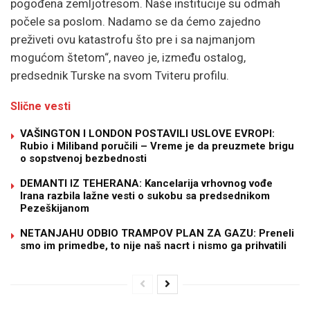
pogođena zemljotresom. Naše institucije su odmah
počele sa poslom. Nadamo se da ćemo zajedno
preživeti ovu katastrofu što pre i sa najmanjom
mogućom štetom“, naveo je, između ostalog,
predsednik Turske na svom Tviteru profilu.
Slične vesti
VAŠINGTON I LONDON POSTAVILI USLOVE EVROPI:
Rubio i Miliband poručili – Vreme je da preuzmete brigu
o sopstvenoj bezbednosti
DEMANTI IZ TEHERANA: Kancelarija vrhovnog vođe
Irana razbila lažne vesti o sukobu sa predsednikom
Pezeškijanom
NETANJAHU ODBIO TRAMPOV PLAN ZA GAZU: Preneli
smo im primedbe, to nije naš nacrt i nismo ga prihvatili