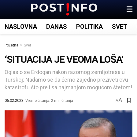
NASLOVNA
DANAS
POLITIKA
SVET
Početna
Svet
‘SITUACIJA JE VEOMA LOŠA’
Oglasio se Erdogan nakon razornog zemljotresa u
Turskoj: Nadamo se da ćemo zajedno preživeti ovu
katastrofu što pre i sa najmanjom mogućom štetom!
A
06.02.2023
Vreme čitanja: 2 min čitanja
A