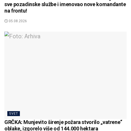
sve pozadinske službe i imenovao nove komandante
na frontu!
05.08.2026
SVET
GRČKA: Munjevito širenje požara stvorilo „vatrene“
oblake, izgorelo više od 144.000 hektara