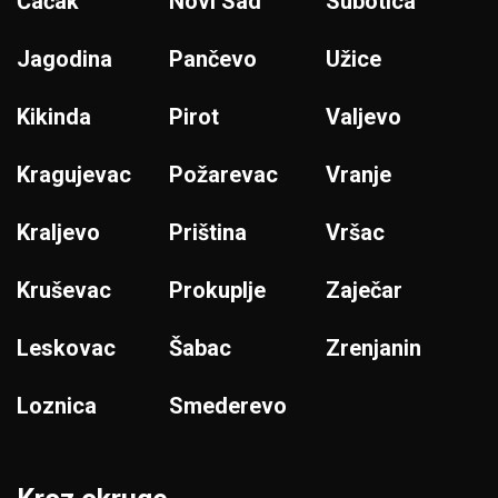
Čačak
Novi Sad
Subotica
Jagodina
Pančevo
Užice
Kikinda
Pirot
Valjevo
Kragujevac
Požarevac
Vranje
Kraljevo
Priština
Vršac
Kruševac
Prokuplje
Zaječar
Leskovac
Šabac
Zrenjanin
Loznica
Smederevo