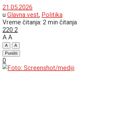
21.05.2026
u
Glavna vest
,
Politika
Vreme čitanja: 2 min čitanja
220
2
A
A
A
A
Poništi
0