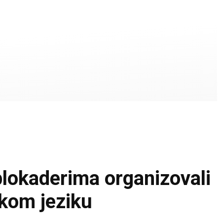
okaderima organizovali
skom jeziku