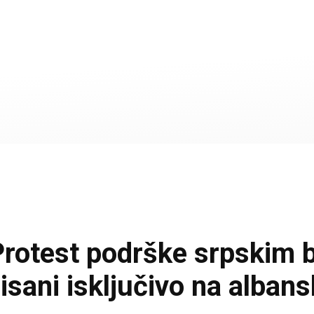
test podrške srpskim bl
pisani isključivo na alban