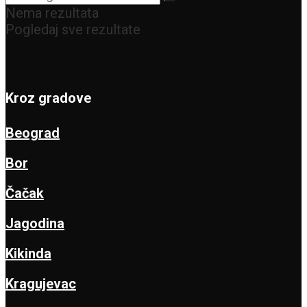
Nema rezultata
Pogledaj sve rezultate
Kroz gradove
Beograd
Bor
Čačak
Jagodina
Kikinda
Kragujevac