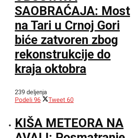
SAOBRAĆAJA: Most
na Tari u Crnoj Gori
biće zatvoren zbog
rekonstrukcije do
kraja oktobra
239 deljenja
Podeli
96
Tweet
60
KIŠA METEORA NA
AVALI: Posmatranje