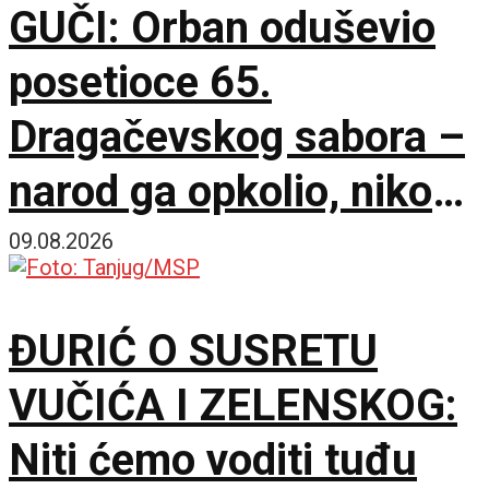
GUČI: Orban oduševio
posetioce 65.
Dragačevskog sabora –
narod ga opkolio, niko
ne veruje koliko je
09.08.2026
opušten
ĐURIĆ O SUSRETU
VUČIĆA I ZELENSKOG:
Niti ćemo voditi tuđu