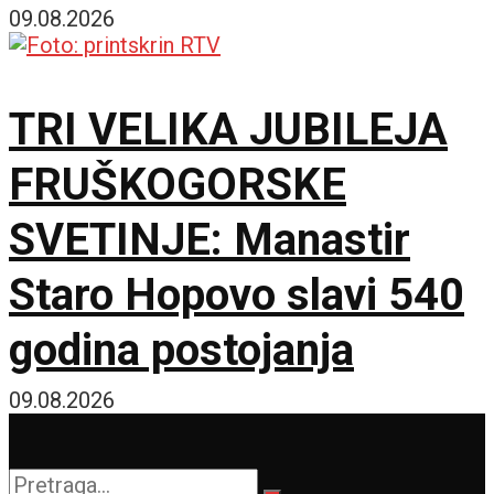
postajemo vojna sila
09.08.2026
TRI VELIKA JUBILEJA
FRUŠKOGORSKE
SVETINJE: Manastir
Staro Hopovo slavi 540
godina postojanja
09.08.2026