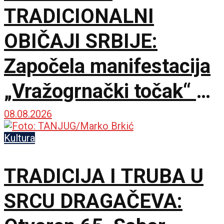
TRADICIONALNI
OBIČAJI SRBIJE:
Započela manifestacija
„Vražogrnački točak“ u
porti Hrama Svete
08.08.2026
Trojice
Kultura
TRADICIJA I TRUBA U
SRCU DRAGAČEVA: