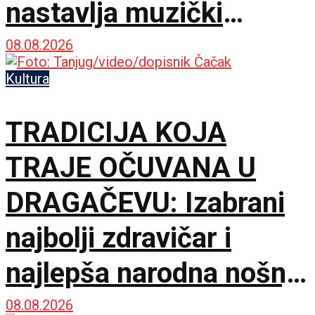
nastavlja muzički
maraton u Beloj Palanci
08.08.2026
Kultura
TRADICIJA KOJA
TRAJE OČUVANA U
DRAGAČEVU: Izabrani
najbolji zdravičar i
najlepša narodna nošnja
na 65. Saboru trubača
08.08.2026