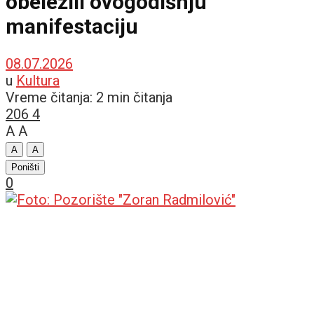
obeležili ovogodišnju
manifestaciju
08.07.2026
u
Kultura
Vreme čitanja: 2 min čitanja
206
4
A
A
A
A
Poništi
0