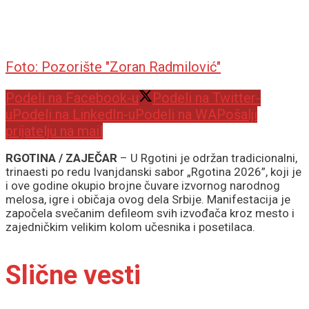
Foto: Pozorište "Zoran Radmilović"
Podeli na Facebook-u
Podeli na Twitter-
u
Podeli na LinkedIn-u
Podeli na WA
Pošalji
prijatelju na mail
RGOTINA / ZAJEČAR
– U Rgotini je održan tradicionalni,
trinaesti po redu Ivanjdanski sabor „Rgotina 2026”, koji je
i ove godine okupio brojne čuvare izvornog narodnog
melosa, igre i običaja ovog dela Srbije. Manifestacija je
započela svečanim defileom svih izvođača kroz mesto i
zajedničkim velikim kolom učesnika i posetilaca.
Slične vesti