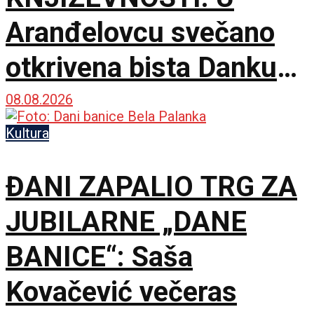
Aranđelovcu svečano
otkrivena bista Danku
Popoviću
08.08.2026
Kultura
ĐANI ZAPALIO TRG ZA
JUBILARNE „DANE
BANICE“: Saša
Kovačević večeras