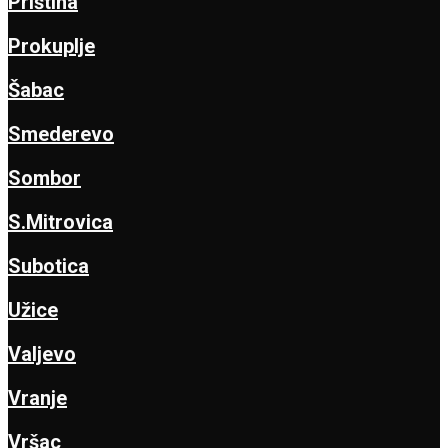
Priština
Prokuplje
Šabac
Smederevo
Sombor
S.Mitrovica
Subotica
Užice
Valjevo
Vranje
Vršac