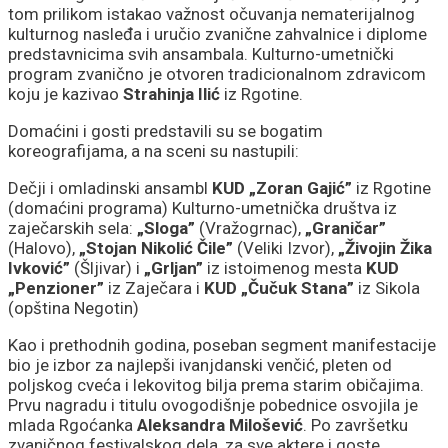
tom prilikom istakao važnost očuvanja nematerijalnog
kulturnog nasleđa i uručio zvanične zahvalnice i diplome
predstavnicima svih ansambala. Kulturno-umetnički
program zvanično je otvoren tradicionalnom zdravicom
koju je kazivao
Strahinja Ilić
iz Rgotine.
Domaćini i gosti predstavili su se bogatim
koreografijama, a na sceni su nastupili:
Dečji i omladinski ansambl
KUD „Zoran Gajić”
iz Rgotine
(domaćini programa) Kulturno-umetnička društva iz
zaječarskih sela:
„Sloga”
(Vražogrnac),
„Graničar”
(Halovo),
„Stojan Nikolić Čile”
(Veliki Izvor),
„Živojin Žika
Ivković”
(Šljivar) i
„Grljan”
iz istoimenog mesta
KUD
„Penzioner”
iz Zaječara i
KUD „Čučuk Stana”
iz Sikola
(opština Negotin)
Kao i prethodnih godina, poseban segment manifestacije
bio je izbor za najlepši ivanjdanski venčić, pleten od
poljskog cveća i lekovitog bilja prema starim običajima.
Prvu nagradu i titulu ovogodišnje pobednice osvojila je
mlada Rgoćanka
Aleksandra Milošević
. Po završetku
zvaničnog festivalskog dela, za sve aktere i goste