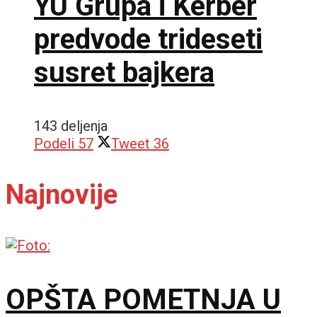
YU Grupa i Kerber
predvode trideseti
susret bajkera
143 deljenja
Podeli
57
Tweet
36
Najnovije
OPŠTA POMETNJA U