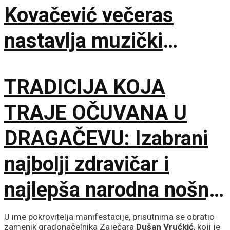
Kovačević večeras
nastavlja muzički
maraton u Beloj Palanci
TRADICIJA KOJA
TRAJE OČUVANA U
DRAGAČEVU: Izabrani
najbolji zdravičar i
najlepša narodna nošnja
na 65. Saboru trubača
U ime pokrovitelja manifestacije, prisutnima se obratio
zamenik gradonačelnika Zaječara
Dušan Vrućkić
, koji je