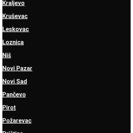
Kraljevo
Kruševac
Leskovac
Loznica
Niš
Novi Pazar
Novi Sad
Pančevo
Pirot
Požarevac