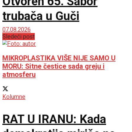
Otvoren 65. Sabor
trubača u Guči
07.08.2026
Sledeći post
MIKROPLASTIKA VIŠE NIJE SAMO U
MORU: Sitne čestice sada greju i
atmosferu
Kolumne
RAT U IRANU: Kada