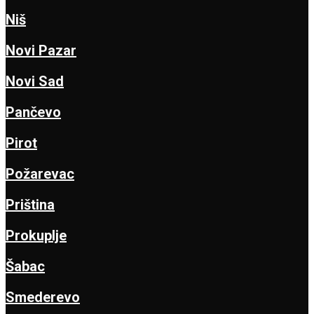
Niš
Novi Pazar
Novi Sad
Pančevo
Pirot
Požarevac
Priština
Prokuplje
Šabac
Smederevo