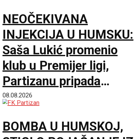
smrti, ali hoću
NEOČEKIVANA
maksimum!
INJEKCIJA U HUMSKU:
Saša Lukić promenio
klub u Premijer ligi,
Partizanu pripada
fantastičnih 300.000
08.08.2026
evra!
BOMBA U HUMSKOJ,