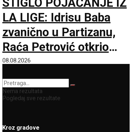
STIGLO POJAČANJE IZ
LA LIGE: Idrisu Baba
zvanično u Partizanu,
Raća Petrović otkrio
pozadinu pregovora!
08.08.2026
Nema rezultata
Pogledaj sve rezultate
Kroz gradove