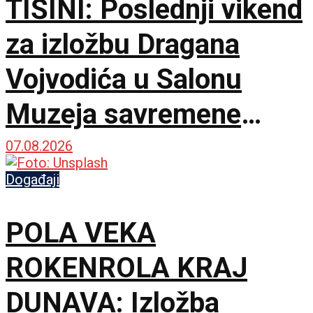
TIŠINI: Poslednji vikend
za izložbu Dragana
Vojvodića u Salonu
Muzeja savremene
umetnosti
07.08.2026
Događaji
POLA VEKA
ROKENROLA KRAJ
DUNAVA: Izložba