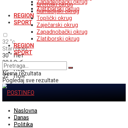
Zapadnobački okrug
Sremski okrug
Zlatiborski okrug
Šumadijski okrug
REGION
Toplički okrug
SPORT
Zaječarski okrug
Zapadnobački okrug
Zlatiborski okrug
32
°c
REGION
Stari Grad
SPORT
30
°
Пет
30
°
Суб
30
°
Нед
Nema rezultata
32
°
Пон
Pogledaj sve rezultate
Naslovna
Danas
Politika