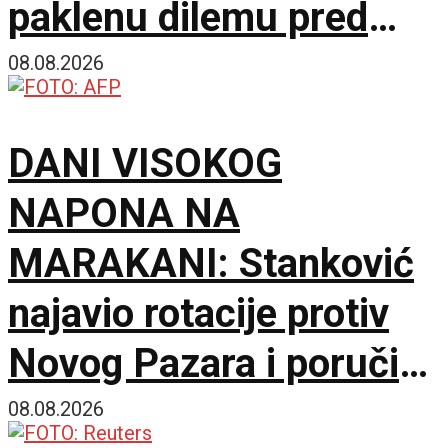
paklenu dilemu pred
Hetafe!
08.08.2026
DANI VISOKOG
NAPONA NA
MARAKANI: Stanković
najavio rotacije protiv
Novog Pazara i poručio
– Nije pitanje života i
08.08.2026