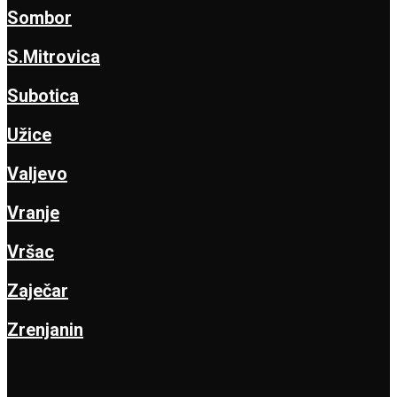
Sombor
S.Mitrovica
Subotica
Užice
Valjevo
Vranje
Vršac
Zaječar
Zrenjanin