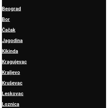
Beograd
Bor
Čačak
Jagodina
Kikinda
Kragujevac
Kraljevo
Kruševac
Leskovac
Loznica