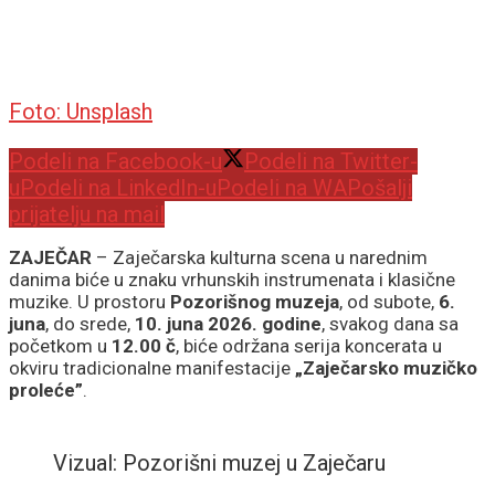
Foto: Unsplash
Podeli na Facebook-u
Podeli na Twitter-
u
Podeli na LinkedIn-u
Podeli na WA
Pošalji
prijatelju na mail
ZAJEČAR
– Zaječarska kulturna scena u narednim
danima biće u znaku vrhunskih instrumenata i klasične
muzike. U prostoru
Pozorišnog muzeja
, od subote,
6.
juna
, do srede,
10. juna 2026. godine
, svakog dana sa
početkom u
12.00 č
, biće održana serija koncerata u
okviru tradicionalne manifestacije
„Zaječarsko muzičko
proleće”
.
Vizual: Pozorišni muzej u Zaječaru