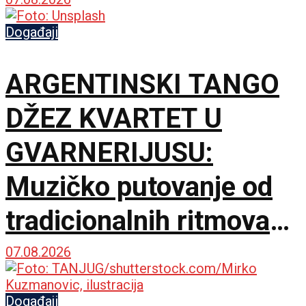
Događaji
ARGENTINSKI TANGO
DŽEZ KVARTET U
GVARNERIJUSU:
Muzičko putovanje od
tradicionalnih ritmova
do Astora Pjacole
07.08.2026
Događaji