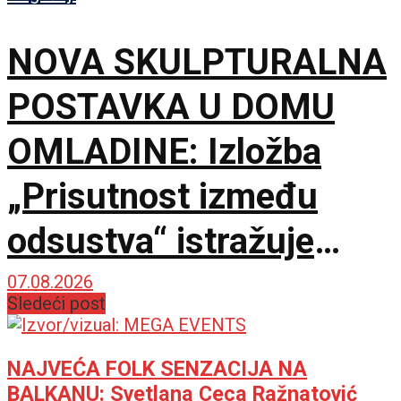
NOVA SKULPTURALNA
POSTAVKA U DOMU
OMLADINE: Izložba
„Prisutnost između
odsustva“ istražuje
granice stvaralačke
07.08.2026
Sledeći post
podsvesti
NAJVEĆA FOLK SENZACIJA NA
BALKANU: Svetlana Ceca Ražnatović