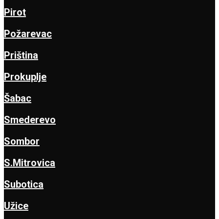
Pirot
Požarevac
Priština
Prokuplje
Šabac
Smederevo
Sombor
S.Mitrovica
Subotica
Užice