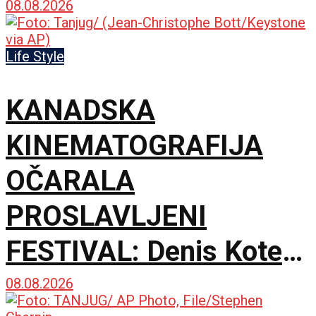
08.08.2026
Life Style
KANADSKA
KINEMATOGRAFIJA
OČARALA
PROSLAVLJENI
FESTIVAL: Denis Kote
predstavio novu dramu
08.08.2026