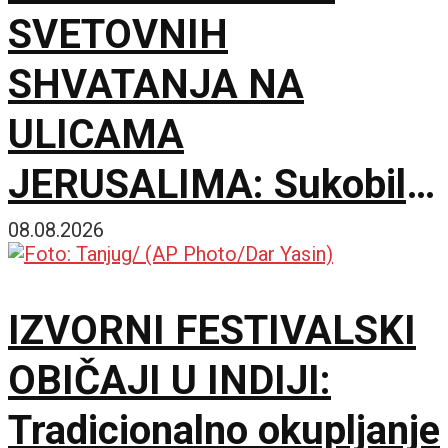
SVETOVNIH
SHVATANJA NA
ULICAMA
JERUSALIMA: Sukobili
se ultraortodoksni
08.08.2026
demonstranti, građani i
IZVORNI FESTIVALSKI
policija zbog rada kafića
OBIČAJI U INDIJI:
subotom
Tradicionalno okupljanje