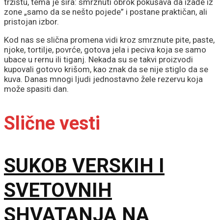
tržištu, tema je šira: smrznuti obrok pokušava da izađe iz
zone „samo da se nešto pojede” i postane praktičan, ali
pristojan izbor.
Kod nas se slična promena vidi kroz smrznute pite, paste,
njoke, tortilje, povrće, gotova jela i peciva koja se samo
ubace u rernu ili tiganj. Nekada su se takvi proizvodi
kupovali gotovo krišom, kao znak da se nije stiglo da se
kuva. Danas mnogi ljudi jednostavno žele rezervu koja
može spasiti dan.
Slične vesti
SUKOB VERSKIH I
SVETOVNIH
SHVATANJA NA