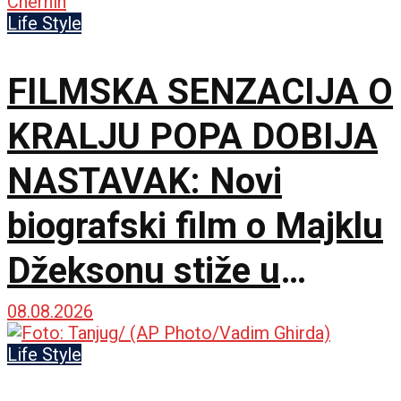
na 79. izdanju u
Life Style
Lokarnu
FILMSKA SENZACIJA O
KRALJU POPA DOBIJA
NASTAVAK: Novi
biografski film o Majklu
Džeksonu stiže u
bioskope
08.08.2026
Life Style