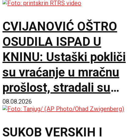
CVIJANOVIĆ OŠTRO
OSUDILA ISPAD U
KNINU: Ustaški pokliči
su vraćanje u mračnu
prošlost, stradali su
samo zato što su bili
08.08.2026
Srbi
SUKOB VERSKIH I