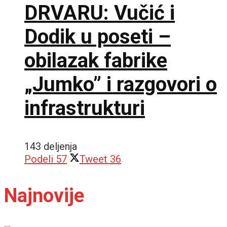
DRVARU: Vučić i
Dodik u poseti –
obilazak fabrike
„Jumko” i razgovori o
infrastrukturi
143 deljenja
Podeli
57
Tweet
36
Najnovije