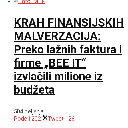
KRAH FINANSIJSKIH
MALVERZACIJA:
Preko lažnih faktura i
firme „BEE IT“
izvlačili milione iz
budžeta
504 deljenja
Podeli
202
Tweet
126