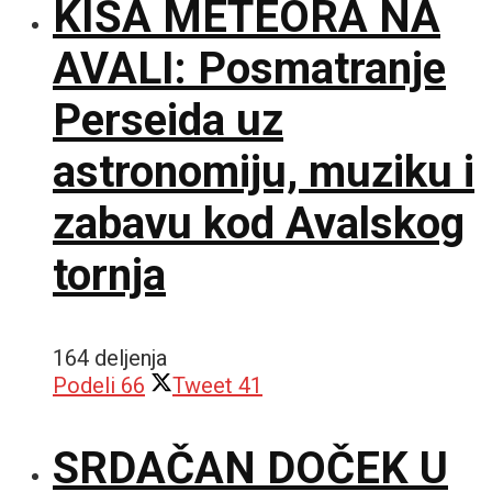
KIŠA METEORA NA
AVALI: Posmatranje
Perseida uz
astronomiju, muziku i
zabavu kod Avalskog
tornja
164 deljenja
Podeli
66
Tweet
41
SRDAČAN DOČEK U