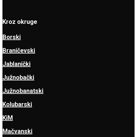
Kroz okruge
Borski
Braničevski
Jablanički
Južnobački
Južnobanatski
Kolubarski
KiM
Mačvanski