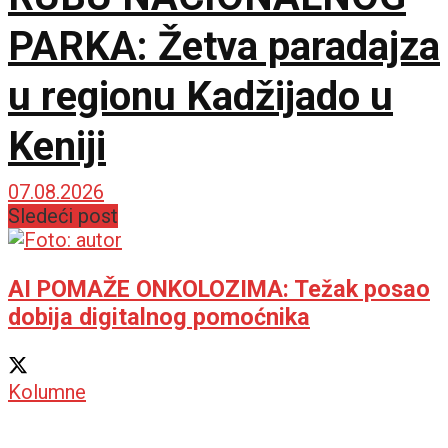
PARKA: Žetva paradajza
u regionu Kadžijado u
Keniji
07.08.2026
Sledeći post
AI POMAŽE ONKOLOZIMA: Težak posao
dobija digitalnog pomoćnika
Kolumne