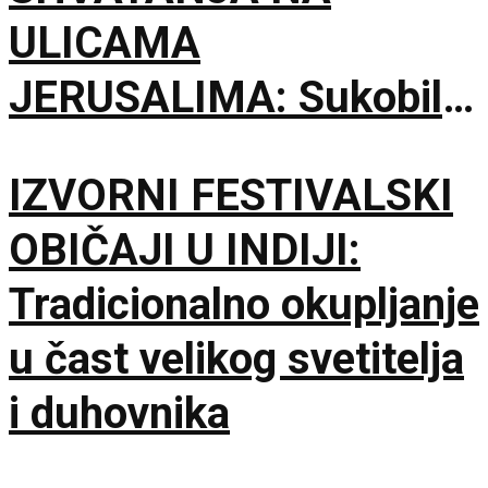
ULICAMA
JERUSALIMA: Sukobili
se ultraortodoksni
IZVORNI FESTIVALSKI
demonstranti, građani i
OBIČAJI U INDIJI:
policija zbog rada kafića
Tradicionalno okupljanje
subotom
u čast velikog svetitelja
i duhovnika