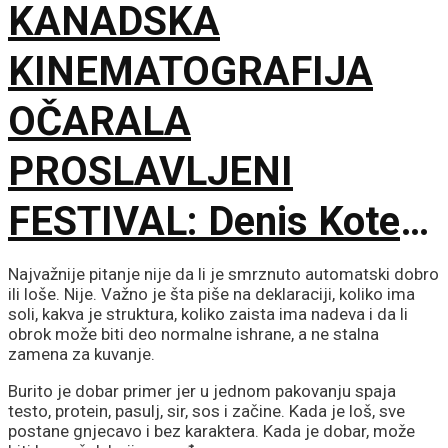
KANADSKA
KINEMATOGRAFIJA
OČARALA
PROSLAVLJENI
FESTIVAL: Denis Kote
predstavio novu dramu
Najvažnije pitanje nije da li je smrznuto automatski dobro
ili loše. Nije. Važno je šta piše na deklaraciji, koliko ima
na 79. izdanju u
soli, kakva je struktura, koliko zaista ima nadeva i da li
obrok može biti deo normalne ishrane, a ne stalna
zamena za kuvanje.
Lokarnu
Burito je dobar primer jer u jednom pakovanju spaja
testo, protein, pasulj, sir, sos i začine. Kada je loš, sve
postane gnjecavo i bez karaktera. Kada je dobar, može