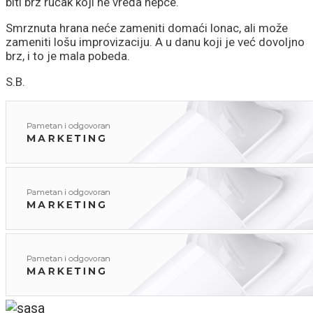
biti brz ručak koji ne vređa nepce.
Smrznuta hrana neće zameniti domaći lonac, ali može
zameniti lošu improvizaciju. A u danu koji je već dovoljno
brz, i to je mala pobeda.
S.B.