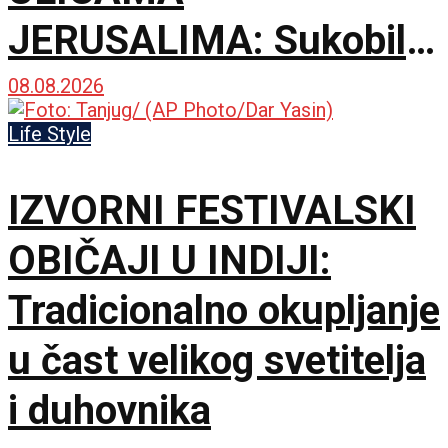
JERUSALIMA: Sukobili
se ultraortodoksni
08.08.2026
demonstranti, građani i
Life Style
policija zbog rada kafića
IZVORNI FESTIVALSKI
subotom
OBIČAJI U INDIJI:
Tradicionalno okupljanje
u čast velikog svetitelja
i duhovnika