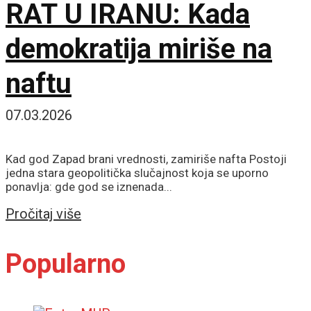
RAT U IRANU: Kada
demokratija miriše na
naftu
07.03.2026
Kad god Zapad brani vrednosti, zamiriše nafta Postoji
jedna stara geopolitička slučajnost koja se uporno
ponavlja: gde god se iznenada...
Details
Pročitaj više
Popularno