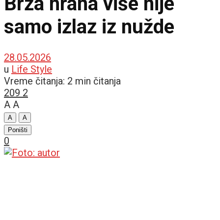
Brza hrana više nije
samo izlaz iz nužde
28.05.2026
u
Life Style
Vreme čitanja: 2 min čitanja
209
2
A
A
A
A
Poništi
0