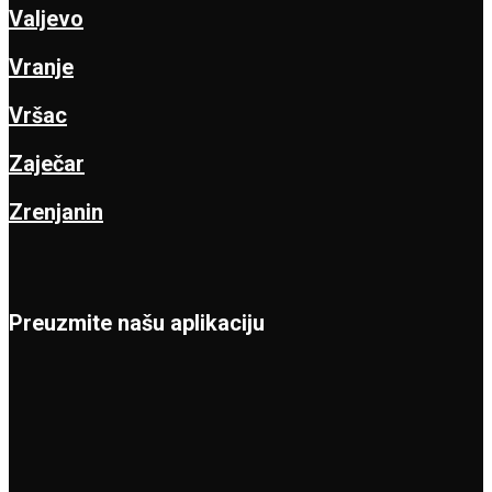
Valjevo
Vranje
Vršac
Zaječar
Zrenjanin
Preuzmite našu aplikaciju