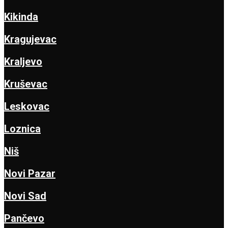
Kikinda
Kragujevac
Kraljevo
Kruševac
Leskovac
Loznica
Niš
Novi Pazar
Novi Sad
Pančevo