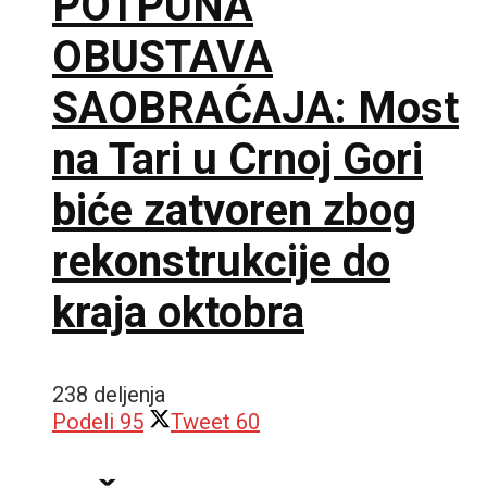
POTPUNA
OBUSTAVA
SAOBRAĆAJA: Most
na Tari u Crnoj Gori
biće zatvoren zbog
rekonstrukcije do
kraja oktobra
238 deljenja
Podeli
95
Tweet
60