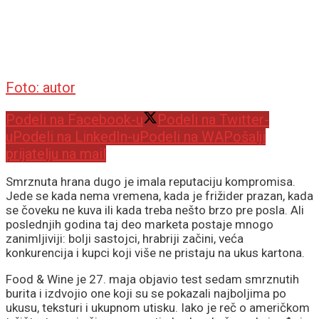
Foto: autor
Podeli na Facebook-u
Podeli na Twitter-
u
Podeli na LinkedIn-u
Podeli na WA
Pošalji
prijatelju na mail
Smrznuta hrana dugo je imala reputaciju kompromisa.
Jede se kada nema vremena, kada je frižider prazan, kada
se čoveku ne kuva ili kada treba nešto brzo pre posla. Ali
poslednjih godina taj deo marketa postaje mnogo
zanimljiviji: bolji sastojci, hrabriji začini, veća
konkurencija i kupci koji više ne pristaju na ukus kartona.
Food & Wine je 27. maja objavio test sedam smrznutih
burita i izdvojio one koji su se pokazali najboljima po
ukusu, teksturi i ukupnom utisku. Iako je reč o američkom