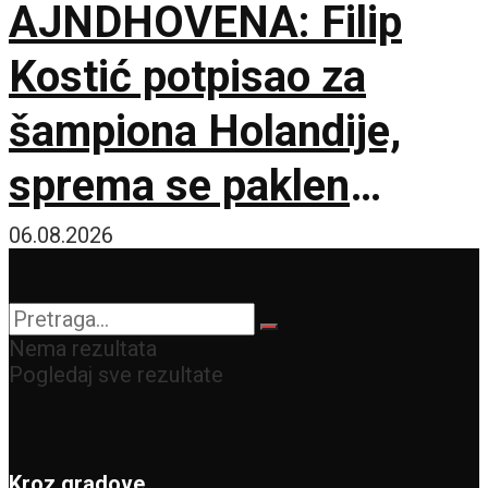
AJNDHOVENA: Filip
Kostić potpisao za
šampiona Holandije,
sprema se paklen
tandem na krilnim
06.08.2026
pozicijama!
Nema rezultata
Pogledaj sve rezultate
Kroz gradove