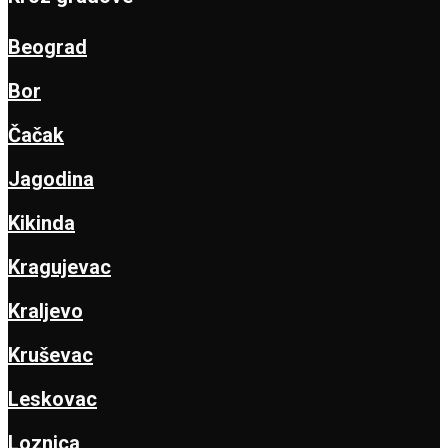
Beograd
Bor
Čačak
Jagodina
Kikinda
Kragujevac
Kraljevo
Kruševac
Leskovac
Loznica