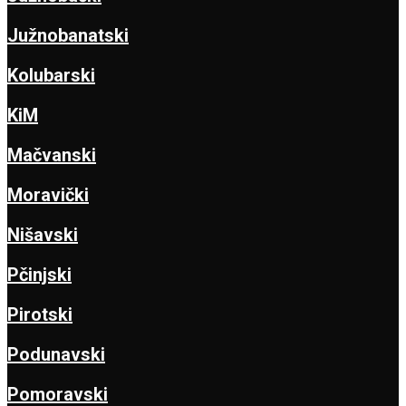
Južnobanatski
Kolubarski
KiM
Mačvanski
Moravički
Nišavski
Pčinjski
Pirotski
Podunavski
Pomoravski