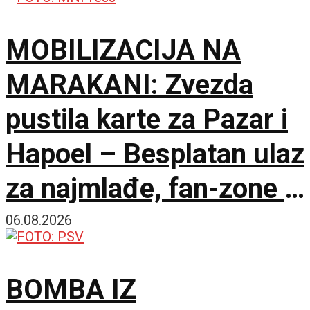
MOBILIZACIJA NA
MARAKANI: Zvezda
pustila karte za Pazar i
Hapoel – Besplatan ulaz
za najmlađe, fan-zone i
besplatna karta za
06.08.2026
humanost!
BOMBA IZ