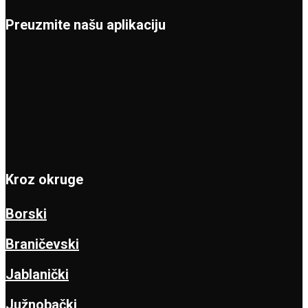
Preuzmite našu aplikaciju
Kroz okruge
Borski
Braničevski
Jablanički
Južnobački