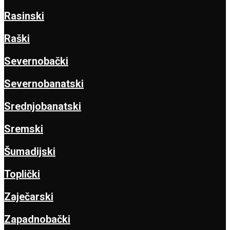
Rasinski
Raški
Severnobački
Severnobanatski
Srednjobanatski
Sremski
Šumadijski
Toplički
Zaječarski
Zapadnobački