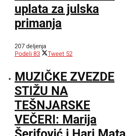
uplata za julska
primanja
207 deljenja
Podeli
83
Tweet
52
MUZIČKE ZVEZDE
STIŽU NA
TEŠNJARSKE
VEČERI: Marija
Šerifović i Hari Mata