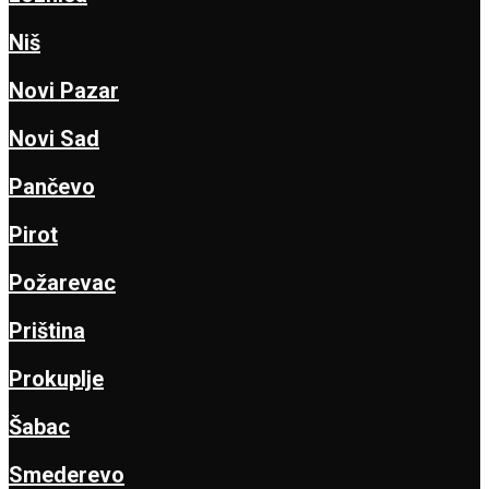
Niš
Novi Pazar
Novi Sad
Pančevo
Pirot
Požarevac
Priština
Prokuplje
Šabac
Smederevo