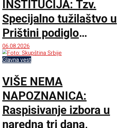
INSTITUCIJA: Tzv.
Specijalno tužilaštvo u
Prištini podiglo
optužnicu protiv 20
06.08.2026
Srba za navodne ratne
Glavna vest
zločine u Đakovici
VIŠE NEMA
NAPOZNANICA:
Raspisivanje izbora u
naredna tri dana,