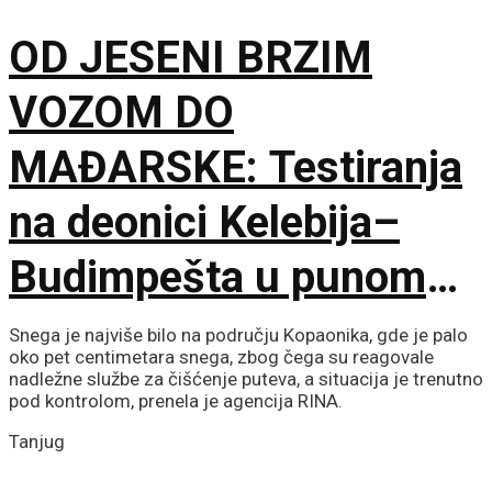
bolje uslove za rad
OD JESENI BRZIM
VOZOM DO
MAĐARSKE: Testiranja
na deonici Kelebija–
Budimpešta u punom
jeku, na redu i pasoške
Snega je najviše bilo na području Kopaonika, gde je palo
oko pet centimetara snega, zbog čega su reagovale
kontrole
nadležne službe za čišćenje puteva, a situacija je trenutno
pod kontrolom, prenela je agencija RINA.
Tanjug