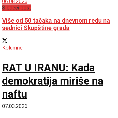
suverenitetu Srbije
06.08.2026
Sledeći post
Više od 50 tačaka na dnevnom redu na
sednici Skupštine grada
Kolumne
RAT U IRANU: Kada
demokratija miriše na
naftu
07.03.2026