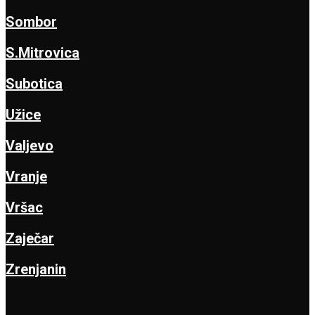
Sombor
S.Mitrovica
Subotica
Užice
Valjevo
Vranje
Vršac
Zaječar
Zrenjanin