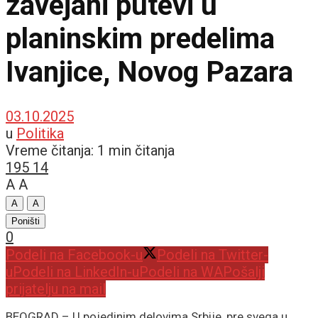
zavejani putevi u
planinskim predelima
Ivanjice, Novog Pazara
03.10.2025
u
Politika
Vreme čitanja: 1 min čitanja
195
14
A
A
A
A
Poništi
0
Podeli na Facebook-u
Podeli na Twitter-
u
Podeli na LinkedIn-u
Podeli na WA
Pošalji
prijatelju na mail
BEOGRAD – U pojedinim delovima Srbije, pre svega u