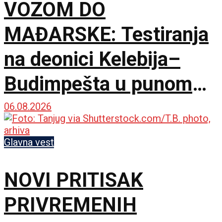
VOZOM DO
MAĐARSKE: Testiranja
na deonici Kelebija–
Budimpešta u punom
jeku, na redu i pasoške
06.08.2026
kontrole
Glavna vest
NOVI PRITISAK
PRIVREMENIH