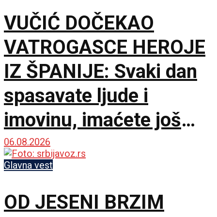
VUČIĆ DOČEKAO
VATROGASCE HEROJE
IZ ŠPANIJE: Svaki dan
spasavate ljude i
imovinu, imaćete još
bolje uslove za rad
06.08.2026
Glavna vest
OD JESENI BRZIM