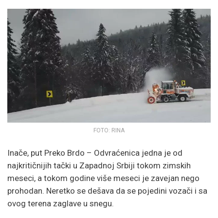
FOTO: RINA
Inače, put Preko Brdo – Odvraćenica jedna je od
najkritičnijih tački u Zapadnoj Srbiji tokom zimskih
meseci, a tokom godine više meseci je zavejan nego
prohodan. Neretko se dešava da se pojedini vozači i sa
ovog terena zaglave u snegu.