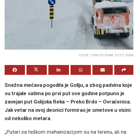
IZVOR: PINK.RS/RINA, FOTO: RINA
Snežna mećava pogodila je Goliju, a zbog padvina koje
su trajale satima po prvi put ove godine potpuno je
zavejan put Golijska Reka – Preko Brdo – Ovraćenica.
Jak vetar na ovoj deonici formirao je smetove u visini
od nekoliko metara.
„Putari sa teškom mehanizacijom su na terenu, ali na