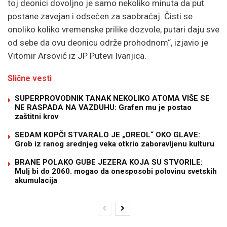
toj deonici dovoljno je samo nekoliko minuta da put
postane zavejan i odsečen za saobraćaj. Čisti se
onoliko koliko vremenske prilike dozvole, putari daju sve
od sebe da ovu deonicu održe prohodnom“, izjavio je
Vitomir Arsović iz JP Putevi Ivanjica.
Slične vesti
SUPERPROVODNIK TANAK NEKOLIKO ATOMA VIŠE SE
NE RASPADA NA VAZDUHU: Grafen mu je postao
zaštitni krov
SEDAM KOPČI STVARALO JE „OREOL“ OKO GLAVE:
Grob iz ranog srednjeg veka otkrio zaboravljenu kulturu
BRANE POLAKO GUBE JEZERA KOJA SU STVORILE:
Mulj bi do 2060. mogao da onesposobi polovinu svetskih
akumulacija