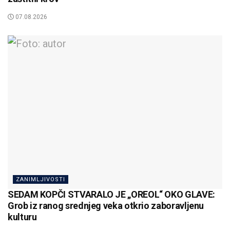
07.08.2026
ZANIMLJIVOSTI
SEDAM KOPČI STVARALO JE „OREOL“ OKO GLAVE:
Grob iz ranog srednjeg veka otkrio zaboravljenu
kulturu