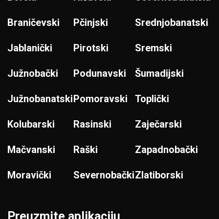
Braničevski
Pčinjski
Srednjobanatski
Jablanički
Pirotski
Sremski
Južnobački
Podunavski
Šumadijski
Južnobanatski
Pomoravski
Toplički
Kolubarski
Rasinski
Zaječarski
Mačvanski
Raški
Zapadnobački
Moravički
Severnobački
Zlatiborski
Preuzmite aplikaciju