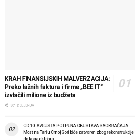
KRAH FINANSIJSKIH MALVERZACIJA:
Preko lažnih faktura i firme „BEE IT“
izvlačili milione iz budžeta
501 DELJENJA
OD 10. AVGUSTA POTPUNA OBUSTAVA SAOBRAĆAJA:
Most na Tari u Crnoj Gori biće zatvoren zbog rekonstrukcije
do kraja oktobra