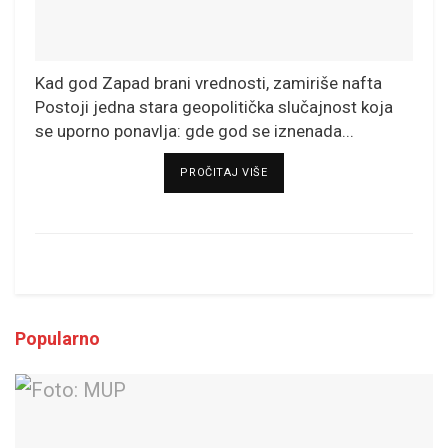
Kad god Zapad brani vrednosti, zamiriše nafta
Postoji jedna stara geopolitička slučajnost koja
se uporno ponavlja: gde god se iznenada...
DETAILS
PROČITAJ VIŠE
Popularno