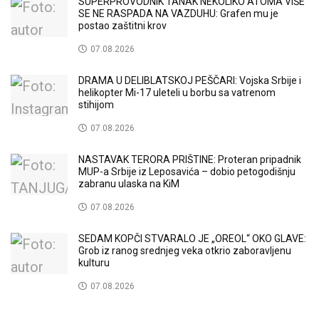
SUPERPROVODNIK TANAK NEKOLIKO ATOMA VIŠE
SE NE RASPADA NA VAZDUHU: Grafen mu je
postao zaštitni krov
07.08.2026
DRAMA U DELIBLATSKOJ PEŠČARI: Vojska Srbije i
helikopter Mi-17 uleteli u borbu sa vatrenom
stihijom
07.08.2026
NASTAVAK TERORA PRIŠTINE: Proteran pripadnik
MUP-a Srbije iz Leposavića – dobio petogodišnju
zabranu ulaska na KiM
07.08.2026
SEDAM KOPČI STVARALO JE „OREOL“ OKO GLAVE:
Grob iz ranog srednjeg veka otkrio zaboravljenu
kulturu
07.08.2026