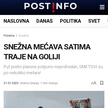
NASLOVNA
DANAS
POLITIKA
SVET
Početna
Društvo
SNEŽNA MEĆAVA SATIMA
TRAJE NA GOLIJI
Put preko planine potpuno neprohodan, SMETOVI su
po nekoliko metara!
A
31.01.2023
Vreme čitanja: 1 min čitanja
A