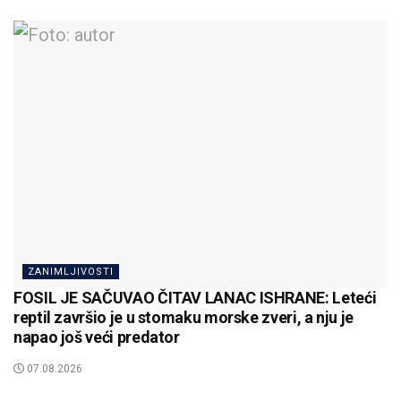
ZANIMLJIVOSTI
FOSIL JE SAČUVAO ČITAV LANAC ISHRANE: Leteći
reptil završio je u stomaku morske zveri, a nju je
napao još veći predator
07.08.2026