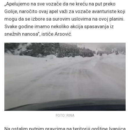
„Apelujemo na sve vozače da ne kreću na put preko
Golije, naročito ovaj apel važi za vozače avanturiste koji
mogu da se izbore sa surovim uslovima na ovoj planini.
Svake godine imamo nekoliko akcija spasavanja iz
snežnih nanosa“, ističe Arsović.
FOTO: RINA
Na ostalim putnim pravcima na teritoriji opštine Ivanjica