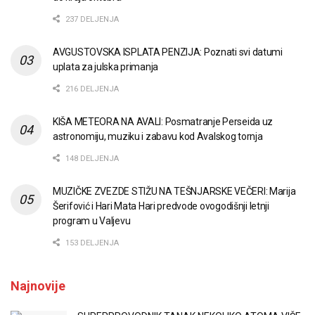
237 DELJENJA
AVGUSTOVSKA ISPLATA PENZIJA: Poznati svi datumi
uplata za julska primanja
216 DELJENJA
KIŠA METEORA NA AVALI: Posmatranje Perseida uz
astronomiju, muziku i zabavu kod Avalskog tornja
148 DELJENJA
MUZIČKE ZVEZDE STIŽU NA TEŠNJARSKE VEČERI: Marija
Šerifović i Hari Mata Hari predvode ovogodišnji letnji
program u Valjevu
153 DELJENJA
Najnovije