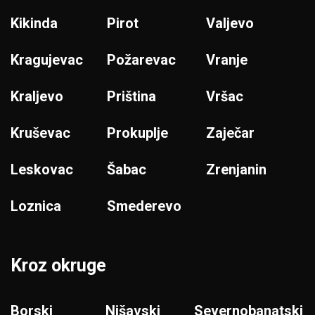
Kikinda
Pirot
Valjevo
Kragujevac
Požarevac
Vranje
Kraljevo
Priština
Vršac
Kruševac
Prokuplje
Zaječar
Leskovac
Šabac
Zrenjanin
Loznica
Smederevo
Kroz okruge
Borski
Nišavski
Severnobanatski