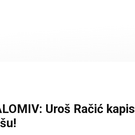
IV: Uroš Račić kapisten
išu!