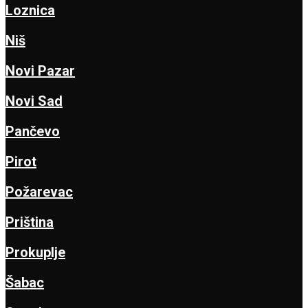
Loznica
Niš
Novi Pazar
Novi Sad
Pančevo
Pirot
Požarevac
Priština
Prokuplje
Šabac