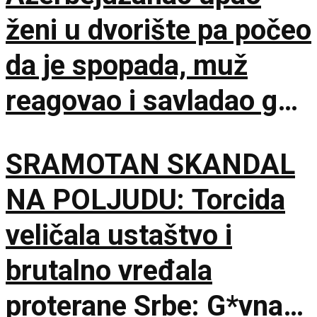
ženi u dvorište pa počeo
da je spopada, muž
reagovao i savladao ga
do dolaska policije
SRAMOTAN SKANDAL
NA POLJUDU: Torcida
veličala ustaštvo i
brutalno vređala
proterane Srbe: G*vna