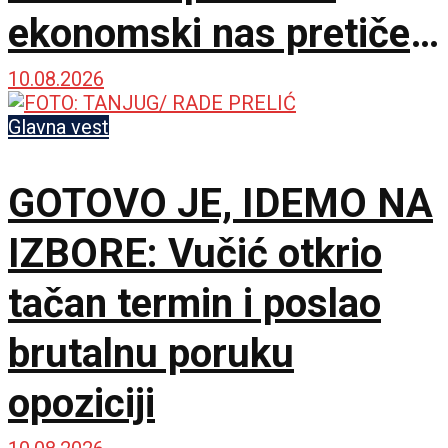
ekonomski nas pretiče
zauvek
10.08.2026
Glavna vest
GOTOVO JE, IDEMO NA
IZBORE: Vučić otkrio
tačan termin i poslao
brutalnu poruku
opoziciji