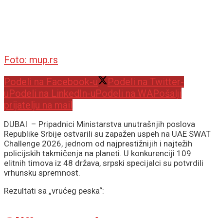
Foto: mup.rs
Podeli na Facebook-u
Podeli na Twitter-
u
Podeli na LinkedIn-u
Podeli na WA
Pošalji
prijatelju na mail
DUBAI – Pripadnici Ministarstva unutrašnjih poslova
Republike Srbije ostvarili su zapažen uspeh na UAE SWAT
Challenge 2026, jednom od najprestižnijih i najtežih
policijskih takmičenja na planeti. U konkurenciji 109
elitnih timova iz 48 država, srpski specijalci su potvrdili
vrhunsku spremnost.
Rezultati sa „vrućeg peska“: