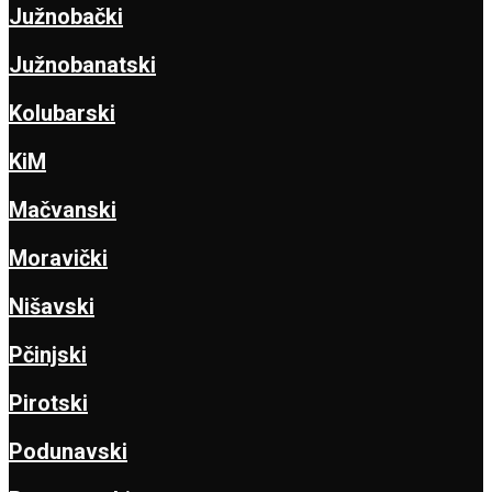
Južnobački
Južnobanatski
Kolubarski
KiM
Mačvanski
Moravički
Nišavski
Pčinjski
Pirotski
Podunavski