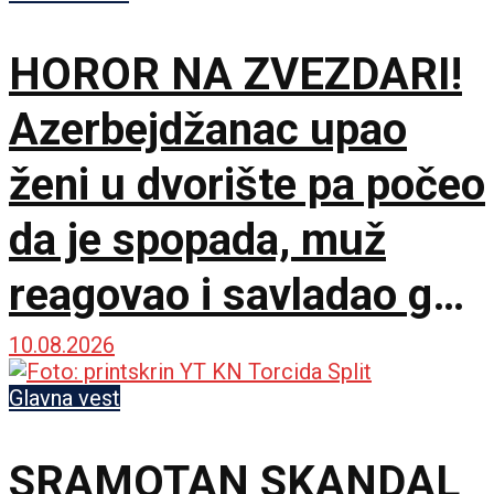
HOROR NA ZVEZDARI!
Azerbejdžanac upao
ženi u dvorište pa počeo
da je spopada, muž
reagovao i savladao ga
do dolaska policije
10.08.2026
Glavna vest
SRAMOTAN SKANDAL