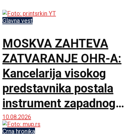
Glavna vest
MOSKVA ZAHTEVA
ZATVARANJE OHR-A:
Kancelarija visokog
predstavnika postala
instrument zapadnog
neokolonijalizma
10.08.2026
Crna hronika