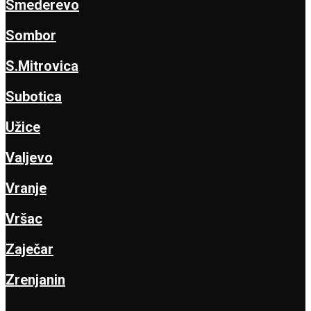
Smederevo
Sombor
S.Mitrovica
Subotica
Užice
Valjevo
Vranje
Vršac
Zaječar
Zrenjanin