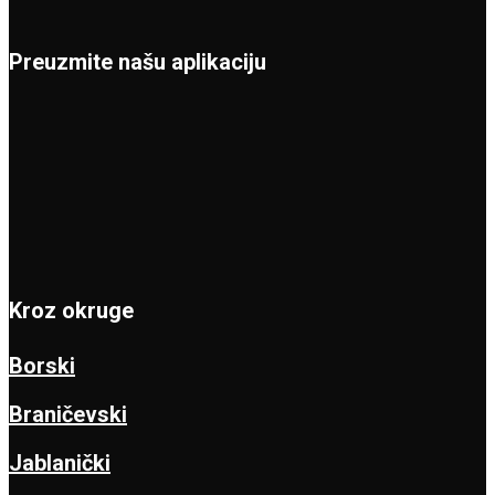
Preuzmite našu aplikaciju
Kroz okruge
Borski
Braničevski
Jablanički