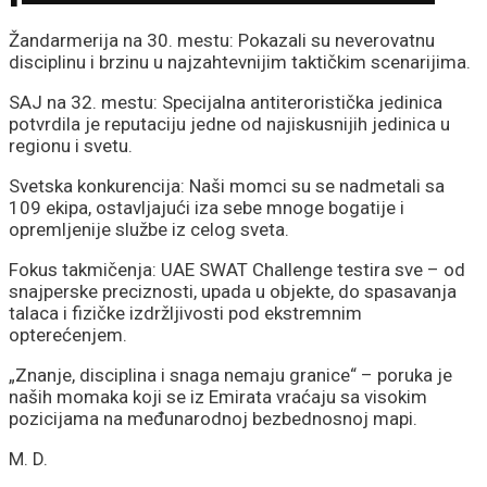
su isplivala na
Žandarmerija na 30. mestu: Pokazali su neverovatnu
disciplinu i brzinu u najzahtevnijim taktičkim scenarijima.
traktorima u Šidu
SAJ na 32. mestu: Specijalna antiteroristička jedinica
potvrdila je reputaciju jedne od najiskusnijih jedinica u
regionu i svetu.
Svetska konkurencija: Naši momci su se nadmetali sa
109 ekipa, ostavljajući iza sebe mnoge bogatije i
opremljenije službe iz celog sveta.
Fokus takmičenja: UAE SWAT Challenge testira sve – od
snajperske preciznosti, upada u objekte, do spasavanja
talaca i fizičke izdržljivosti pod ekstremnim
opterećenjem.
„Znanje, disciplina i snaga nemaju granice“ – poruka je
naših momaka koji se iz Emirata vraćaju sa visokim
pozicijama na međunarodnoj bezbednosnoj mapi.
M. D.