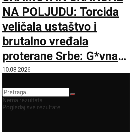
NA POLJUDU: Torcida
veličala ustaštvo i
brutalno vređala
proterane Srbe: G*vna
su isplivala na
10.08.2026
traktorima u Šidu
Nema rezultata
Pogledaj sve rezultate