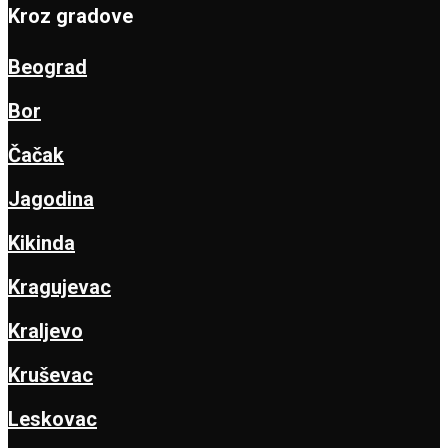
Kroz gradove
Beograd
Bor
Čačak
Jagodina
Kikinda
Kragujevac
Kraljevo
Kruševac
Leskovac