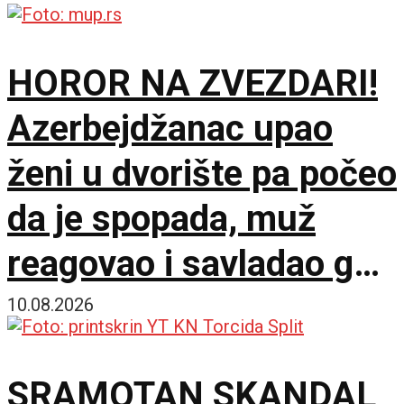
saslušana, pronađen i
HOROR NA ZVEZDARI!
nož
Azerbejdžanac upao
ženi u dvorište pa počeo
da je spopada, muž
reagovao i savladao ga
do dolaska policije
10.08.2026
SRAMOTAN SKANDAL