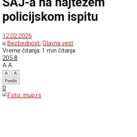
SAJ-a na najtežem
policijskom ispitu
12.02.2026
u
Bezbednost
,
Glavna vest
Vreme čitanja: 1 min čitanja
205
8
A
A
A
A
Poništi
0