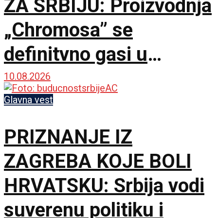
ZA SRBIJU: Proizvodnja
„Chromosa” se
definitvno gasi u
Zagrebu i seli u Gornji
10.08.2026
Milanovac
Glavna vest
PRIZNANJE IZ
ZAGREBA KOJE BOLI
HRVATSKU: Srbija vodi
suverenu politiku i