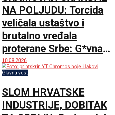
NA POLJUDU: Torcida
veličala ustaštvo i
brutalno vređala
proterane Srbe: G*vna
su isplivala na
10.08.2026
traktorima u Šidu
Glavna vest
SLOM HRVATSKE
INDUSTRIJE, DOBITAK