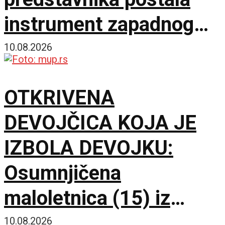
instrument zapadnog
neokolonijalizma
10.08.2026
OTKRIVENA
DEVOJČICA KOJA JE
IZBOLA DEVOJKU:
Osumnjičena
maloletnica (15) iz
Beograda privedena i
10.08.2026