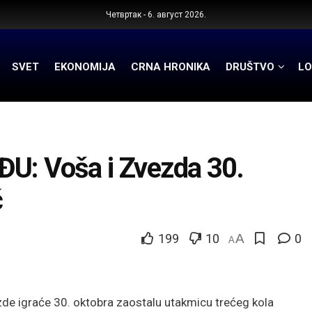
Четвртак - 6. август 2026.
SVET
EKONOMIJA
CRNA HRONIKA
DRUŠTVO
LO
 Voša i Zvezda 30.
č
199
10
A
0
A
de igraće 30. oktobra zaostalu utakmicu trećeg kola