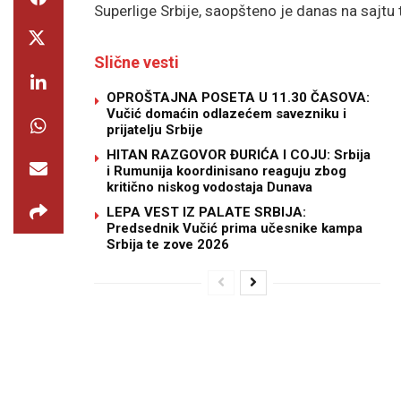
Superlige Srbije, saopšteno je danas na sajtu
Slične vesti
OPROŠTAJNA POSETA U 11.30 ČASOVA:
Vučić domaćin odlazećem savezniku i
prijatelju Srbije
HITAN RAZGOVOR ĐURIĆA I COJU: Srbija
i Rumunija koordinisano reaguju zbog
kritično niskog vodostaja Dunava
LEPA VEST IZ PALATE SRBIJA:
Predsednik Vučić prima učesnike kampa
Srbija te zove 2026