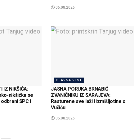
06.08.2026
GLAVNA VEST
 IZ NIKŠIĆA:
JASNA PORUKA BRNABIĆ
sko-nikšićka se
ZVANIČNIKU IZ SARAJEVA:
a odbrani SPC i
Rasturene sve laži i izmišljotine o
Vučiću
05.08.2026