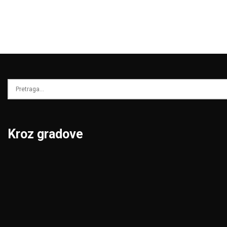
Kroz gradove
Beograd
Niš
Bor
Novi Pazar
Čačak
Novi Sad