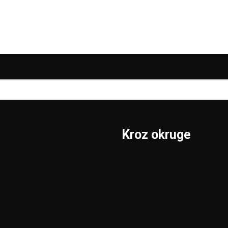
Kroz okruge
Sombor
Borski
S.Mitrovica
Braničevski
Subotica
Jablanički