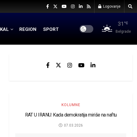
Logovanje
31
°C
KAL
REGION
SPORT
Belgrade
KOLUMNE
RAT U IRANU: Kada demokratija miriše na naftu
07.03.2026