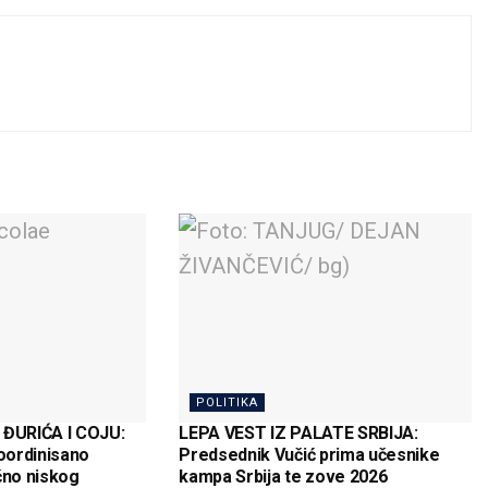
POLITIKA
ĐURIĆA I COJU:
LEPA VEST IZ PALATE SRBIJA:
koordinisano
Predsednik Vučić prima učesnike
čno niskog
kampa Srbija te zove 2026