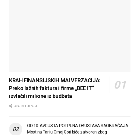
KRAH FINANSIJSKIH MALVERZACIJA:
Preko lažnih faktura i firme „BEE IT“
izvlačili milione iz budžeta
486 DELJENJA
OD 10. AVGUSTA POTPUNA OBUSTAVA SAOBRAĆAJA:
Most na Tari u Crnoj Gori biće zatvoren zbog