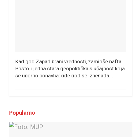
Kad god Zapad brani vrednosti, zamiriše nafta
Postoji jedna stara geopolitička slučajnost koja
se uporno ponavlja: gde god se iznenada...
Popularno