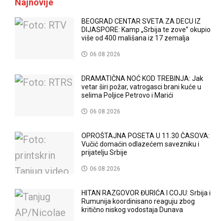
Najnovije
BEOGRAD CENTAR SVETA ZA DECU IZ
DIJASPORE: Kamp „Srbija te zove” okupio
više od 400 mališana iz 17 zemalja
06.08.2026
DRAMATIČNA NOĆ KOD TREBINJA: Jak
vetar širi požar, vatrogasci brani kuće u
selima Poljice Petrovo i Marići
06.08.2026
OPROŠTAJNA POSETA U 11.30 ČASOVA:
Vučić domaćin odlazećem savezniku i
prijatelju Srbije
06.08.2026
HITAN RAZGOVOR ĐURIĆA I COJU: Srbija i
Rumunija koordinisano reaguju zbog
kritično niskog vodostaja Dunava