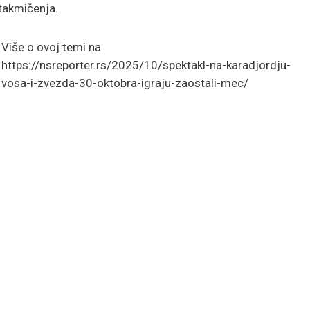
 takmičenja.
Više o ovoj temi na
https://nsreporter.rs/2025/10/spektakl-na-karadjordju-
vosa-i-zvezda-30-oktobra-igraju-zaostali-mec/