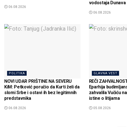
vodostaja Dunava
06.08.2026
06.08.2026
POLITIKA
GLAVNA VEST
NOVI UDAR PRIŠTINE NA SEVERU
REČI ZAHVALNOSTI
KiM: Petković poručio da Kurti želi da
Eparhija budimljan
slomi Srbe i ostavi ih bez legitimnih
zahvalila Vučiću n
predstavnika
istine o litijama
06.08.2026
05.08.2026