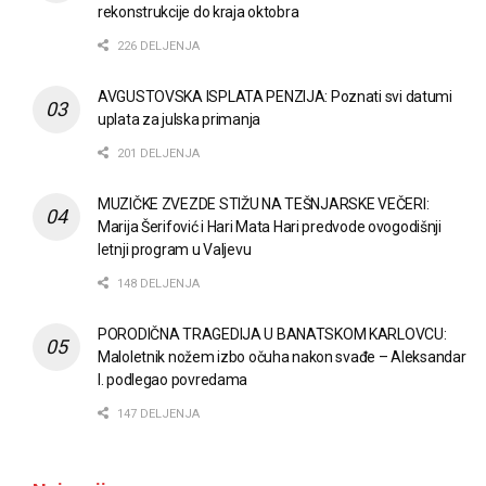
rekonstrukcije do kraja oktobra
226 DELJENJA
AVGUSTOVSKA ISPLATA PENZIJA: Poznati svi datumi
uplata za julska primanja
201 DELJENJA
MUZIČKE ZVEZDE STIŽU NA TEŠNJARSKE VEČERI:
Marija Šerifović i Hari Mata Hari predvode ovogodišnji
letnji program u Valjevu
148 DELJENJA
PORODIČNA TRAGEDIJA U BANATSKOM KARLOVCU:
Maloletnik nožem izbo očuha nakon svađe – Aleksandar
I. podlegao povredama
147 DELJENJA