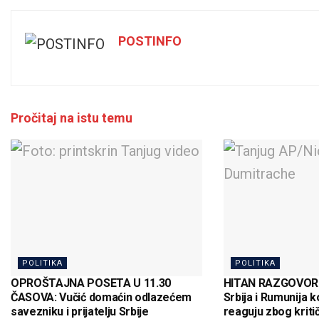
POSTINFO
Pročitaj na istu temu
POLITIKA
POLITIKA
OPROŠTAJNA POSETA U 11.30
HITAN RAZGOVOR 
ČASOVA: Vučić domaćin odlazećem
Srbija i Rumunija 
savezniku i prijatelju Srbije
reaguju zbog kriti