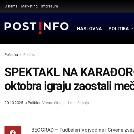
O nama
Marketing
Impresum
NASLOVNA
POLITIKA
Početna
Politika
SPEKTAKL NA KARAĐORĐU:
oktobra igraju zaostali me
20.10.2025
u
Politika
Vreme čitanja: 1 min čitanja
BEOGRAD – Fudbaleri Vojvodine i Crvene zvez