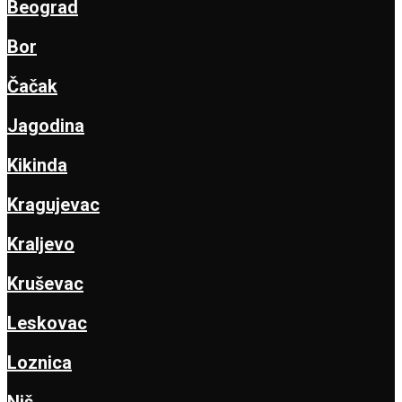
Beograd
Bor
Čačak
Jagodina
Kikinda
Kragujevac
Kraljevo
Kruševac
Leskovac
Loznica
Niš