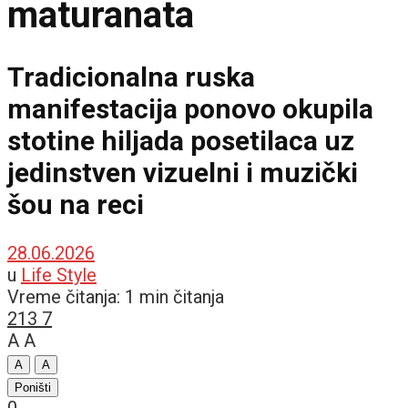
maturanata
Tradicionalna ruska
manifestacija ponovo okupila
stotine hiljada posetilaca uz
jedinstven vizuelni i muzički
šou na reci
28.06.2026
u
Life Style
Vreme čitanja: 1 min čitanja
213
7
A
A
A
A
Poništi