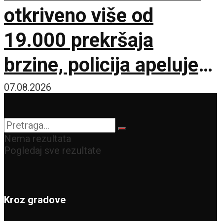
otkriveno više od
19.000 prekršaja
brzine, policija apeluje
na vozače pred burni
07.08.2026
vikend
Nema rezultata
Pogledaj sve rezultate
Kroz gradove