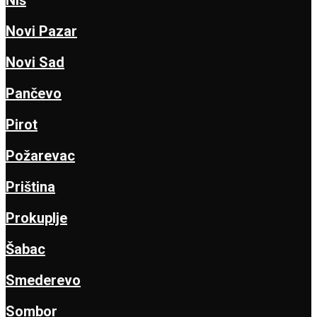
Novi Pazar
Novi Sad
Pančevo
Pirot
Požarevac
Priština
Prokuplje
Šabac
Smederevo
Sombor