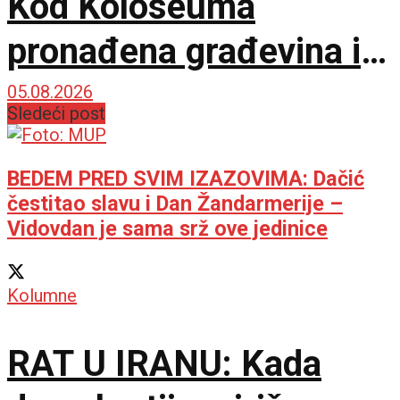
Kod Koloseuma
pronađena građevina iz
drugog veka sa
05.08.2026
Sledeći post
mozaicima i freskama
BEDEM PRED SVIM IZAZOVIMA: Dačić
čestitao slavu i Dan Žandarmerije –
Vidovdan je sama srž ove jedinice
Kolumne
RAT U IRANU: Kada