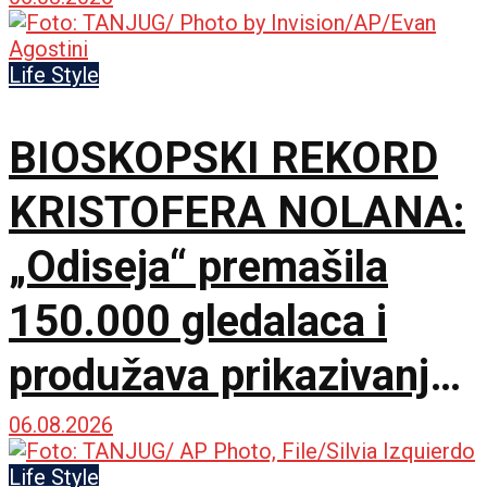
Life Style
BIOSKOPSKI REKORD
KRISTOFERA NOLANA:
„Odiseja“ premašila
150.000 gledalaca i
produžava prikazivanje
u IMAX dvorani
06.08.2026
Life Style