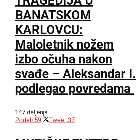
TRAGEDIJA U
BANATSKOM
KARLOVCU:
Maloletnik nožem
izbo očuha nakon
svađe – Aleksandar I.
podlegao povredama
147 deljenja
Podeli
59
Tweet
37