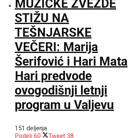
MUZIČKE ZVEZDE
STIŽU NA
TEŠNJARSKE
VEČERI: Marija
Šerifović i Hari Mata
Hari predvode
ovogodišnji letnji
program u Valjevu
151 deljenja
Podeli
60
Tweet
38