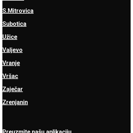
S.Mitrovica
Subotica
Užice
Valjevo
Vranje
Vršac
Zaječar
Zrenjanin
Preuzmite našu aplikaciju