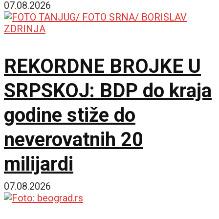
omogućilo bi mir u
07.08.2026
Ukrajini
REKORDNE BROJKE U
SRPSKOJ: BDP do kraja
godine stiže do
neverovatnih 20
milijardi
07.08.2026