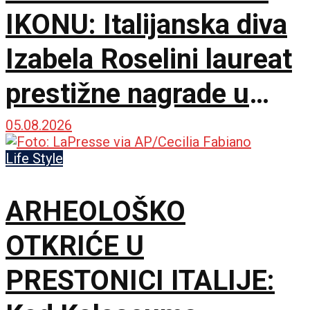
IKONU: Italijanska diva
Izabela Roselini laureat
prestižne nagrade u
Švajcarskoj
05.08.2026
Life Style
ARHEOLOŠKO
OTKRIĆE U
PRESTONICI ITALIJE: