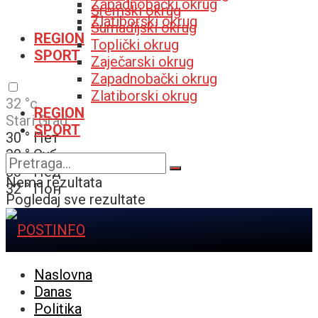
Zapadnobački okrug
Sremski okrug
Zlatiborski okrug
Šumadijski okrug
REGION
Toplički okrug
SPORT
Zaječarski okrug
Zapadnobački okrug
Zlatiborski okrug
32
°c
REGION
Stari Grad
SPORT
30
°
Пет
30
°
Суб
30
°
Нед
Nema rezultata
32
°
Пон
Pogledaj sve rezultate
Naslovna
Danas
Politika