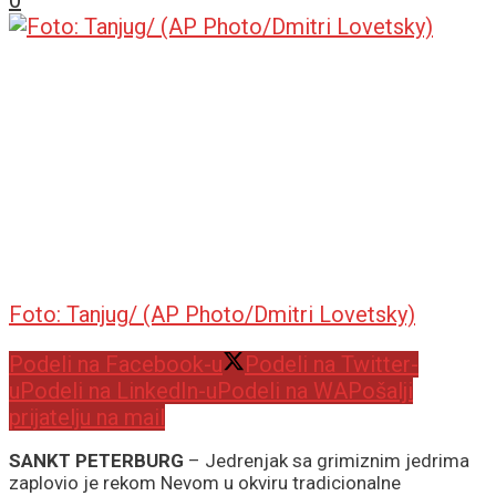
0
Foto: Tanjug/ (AP Photo/Dmitri Lovetsky)
Podeli na Facebook-u
Podeli na Twitter-
u
Podeli na LinkedIn-u
Podeli na WA
Pošalji
prijatelju na mail
SANKT PETERBURG
– Jedrenjak sa grimiznim jedrima
zaplovio je rekom Nevom u okviru tradicionalne