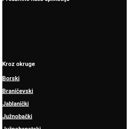
Kroz okruge
Borski
Braničevski
Jablanički
Južnobački