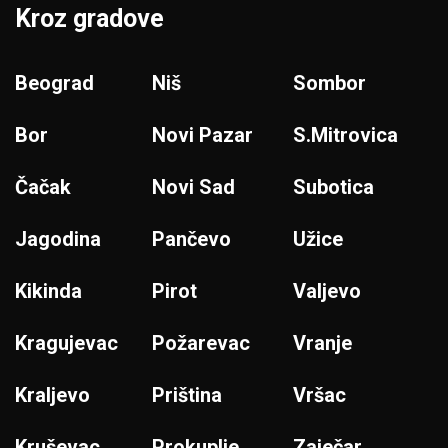
Kroz gradove
Beograd
Niš
Sombor
Bor
Novi Pazar
S.Mitrovica
Čačak
Novi Sad
Subotica
Jagodina
Pančevo
Užice
Kikinda
Pirot
Valjevo
Kragujevac
Požarevac
Vranje
Kraljevo
Priština
Vršac
Kruševac
Prokuplje
Zaječar