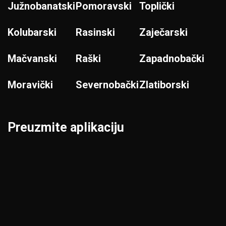
Južnobanatski
Pomoravski
Toplički
Kolubarski
Rasinski
Zaječarski
Mačvanski
Raški
Zapadnobački
Moravički
Severnobački
Zlatiborski
Preuzmite aplikaciju