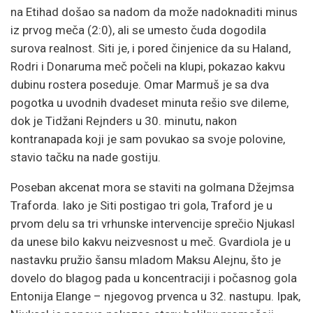
na Etihad došao sa nadom da može nadoknaditi minus
iz prvog meča (2:0), ali se umesto čuda dogodila
surova realnost. Siti je, i pored činjenice da su Haland,
Rodri i Donaruma meč počeli na klupi, pokazao kakvu
dubinu rostera poseduje. Omar Marmuš je sa dva
pogotka u uvodnih dvadeset minuta rešio sve dileme,
dok je Tidžani Rejnders u 30. minutu, nakon
kontranapada koji je sam povukao sa svoje polovine,
stavio tačku na nade gostiju.
Poseban akcenat mora se staviti na golmana Džejmsa
Traforda. Iako je Siti postigao tri gola, Traford je u
prvom delu sa tri vrhunske intervencije sprečio Njukasl
da unese bilo kakvu neizvesnost u meč. Gvardiola je u
nastavku pružio šansu mladom Maksu Alejnu, što je
dovelo do blagog pada u koncentraciji i počasnog gola
Entonija Elange – njegovog prvenca u 32. nastupu. Ipak,