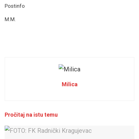
Postinfo
M.M.
Milica
Pročitaj na istu temu