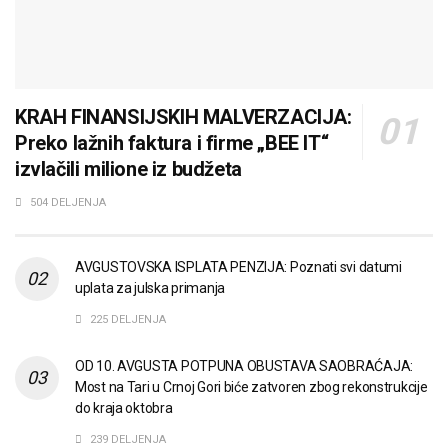
KRAH FINANSIJSKIH MALVERZACIJA:
Preko lažnih faktura i firme „BEE IT“
izvlačili milione iz budžeta
504 DELJENJA
AVGUSTOVSKA ISPLATA PENZIJA: Poznati svi datumi
uplata za julska primanja
225 DELJENJA
OD 10. AVGUSTA POTPUNA OBUSTAVA SAOBRAĆAJA:
Most na Tari u Crnoj Gori biće zatvoren zbog rekonstrukcije
do kraja oktobra
239 DELJENJA