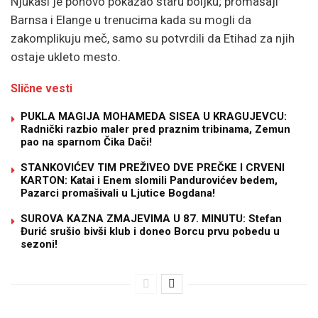
Njukasl je ponovo pokazao staru boljku; promašaji
Barnsa i Elange u trenucima kada su mogli da
zakomplikuju meč, samo su potvrdili da Etihad za njih
ostaje ukleto mesto.
Slične vesti
PUKLA MAGIJA MOHAMEDA SISEA U KRAGUJEVCU:
Radnički razbio maler pred praznim tribinama, Zemun
pao na sparnom Čika Dači!
STANKOVIĆEV TIM PREŽIVEO DVE PREČKE I CRVENI
KARTON: Katai i Enem slomili Pandurovićev bedem,
Pazarci promašivali u Ljutice Bogdana!
SUROVA KAZNA ZMAJEVIMA U 87. MINUTU: Stefan
Đurić srušio bivši klub i doneo Borcu prvu pobedu u
sezoni!