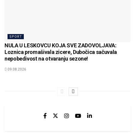
SPORT
NULA U LESKOVCU KOJA SVE ZADOVOLJAVA:
Loznica promašivala zicere, Dubočica sačuvala
nepobedivost na otvaranju sezone!
09.08.2026