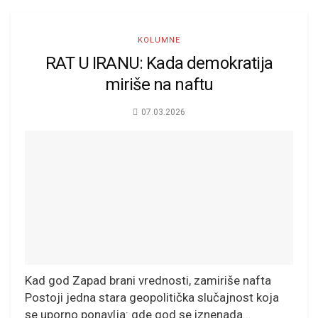
KOLUMNE
RAT U IRANU: Kada demokratija
miriše na naftu
07.03.2026
Kad god Zapad brani vrednosti, zamiriše nafta
Postoji jedna stara geopolitička slučajnost koja
se uporno ponavlja: gde god se iznenada...