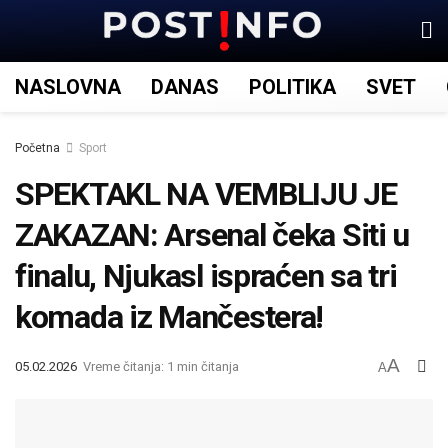
NASLOVNA
DANAS
POLITIKA
SVET
Početna
Sport
SPEKTAKL NA VEMBLIJU JE
ZAKAZAN: Arsenal čeka Siti u
finalu, Njukasl ispraćen sa tri
komada iz Mančestera!
A
05.02.2026
Vreme čitanja: 1 min čitanja
A