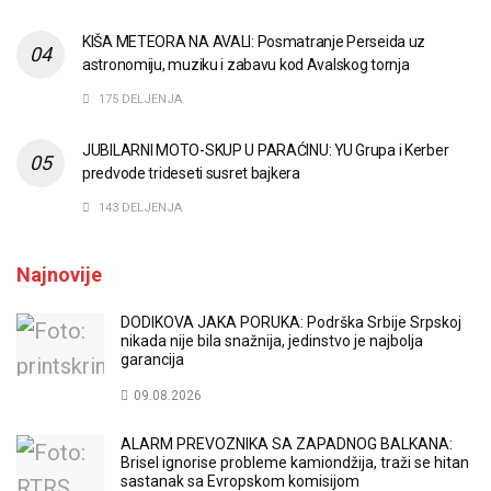
KIŠA METEORA NA AVALI: Posmatranje Perseida uz
astronomiju, muziku i zabavu kod Avalskog tornja
175 DELJENJA
JUBILARNI MOTO-SKUP U PARAĆINU: YU Grupa i Kerber
predvode trideseti susret bajkera
143 DELJENJA
Najnovije
DODIKOVA JAKA PORUKA: Podrška Srbije Srpskoj
nikada nije bila snažnija, jedinstvo je najbolja
garancija
09.08.2026
ALARM PREVOZNIKA SA ZAPADNOG BALKANA:
Brisel ignorise probleme kamiondžija, traži se hitan
sastanak sa Evropskom komisijom