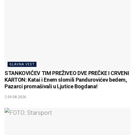
GLAVNA VEST
STANKOVIĆEV TIM PREŽIVEO DVE PREČKE I CRVENI
KARTON: Katai i Enem slomili Pandurovićev bedem,
Pazarci promašivali u Ljutice Bogdana!
09.08.2026