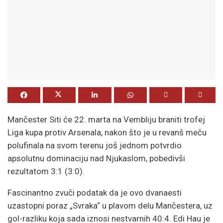
Mančester Siti će 22. marta na Vembliju braniti trofej
Liga kupa protiv Arsenala, nakon što je u revanš meču
polufinala na svom terenu još jednom potvrdio
apsolutnu dominaciju nad Njukaslom, pobedivši
rezultatom 3:1 (3:0).
Fascinantno zvuči podatak da je ovo dvanaesti
uzastopni poraz „Svraka“ u plavom delu Mančestera, uz
gol-razliku koja sada iznosi nestvarnih 40:4. Edi Hau je