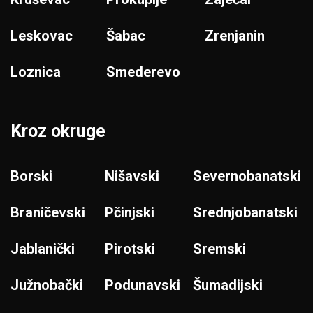
Leskovac
Šabac
Zrenjanin
Loznica
Smederevo
Kroz okruge
Borski
Nišavski
Severnobanatski
Braničevski
Pčinjski
Srednjobanatski
Jablanički
Pirotski
Sremski
Južnobački
Podunavski
Šumadijski