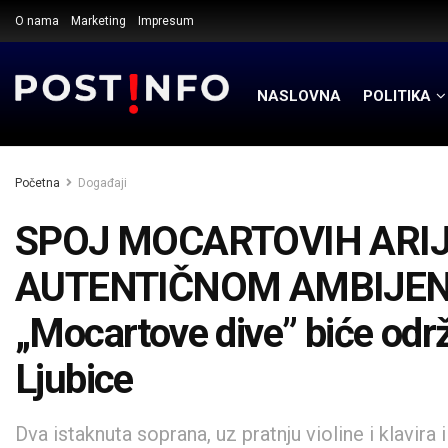
O nama
Marketing
Impresum
NASLOVNA
POLITIKA
Početna
Događaji
SPOJ MOCARTOVIH ARIJA
AUTENTIČNOM AMBIJENTU:
„Mocartove dive” biće odr
Ljubice
Dva istaknuta soprana, uz pratnju violine i klavira 