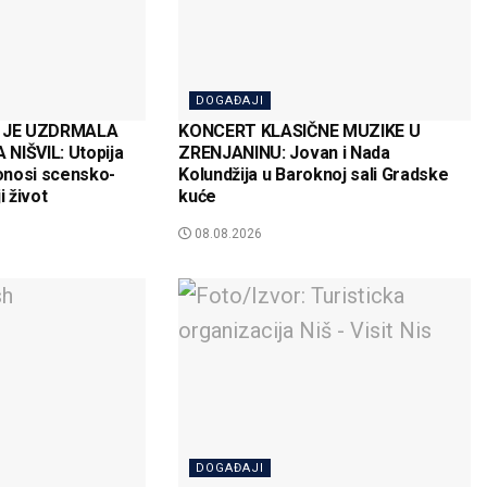
DOGAĐAJI
 JE UZDRMALA
KONCERT KLASIČNE MUZIKE U
NIŠVIL: Utopija
ZRENJANINU: Jovan i Nada
onosi scensko-
Kolundžija u Baroknoj sali Gradske
i život
kuće
08.08.2026
DOGAĐAJI