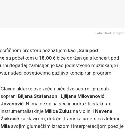
Foto: Grad Beograd
pecifičnom prostoru poznatijem kao „
Sala pod
ne
sa početkom u
18.00 č
biće održan gala koncert pod
lturni događaj zamišljen je kao jedinstveno muziskanje i
va, nudeći posetiocima pažljivo koncipiran program.
Glavne akterke ove večeri biće dve sestre i priznati
soprani
Biljana Stafanson
i
Ljiljana Milovanović
Jovanović
. Njima će se na sceni pridružiti istaknute
instrumentalistkinje
Milica Zulus
na violini i
Nevena
Živković
za klavirom, dok će dramska umetnica
Jelena
Mila
svojim glumačkim izrazom i interpretacijom poezije