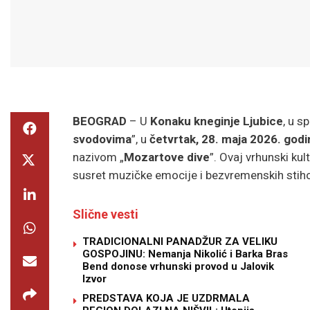
BEOGRAD
– U
Konaku kneginje Ljubice
, u s
svodovima
”, u
četvrtak, 28. maja 2026. godi
nazivom „
Mozartove dive
”. Ovaj vrhunski ku
susret muzičke emocije i bezvremenskih stiho
Slične vesti
TRADICIONALNI PANADŽUR ZA VELIKU
GOSPOJINU: Nemanja Nikolić i Barka Bras
Bend donose vrhunski provod u Jalovik
Izvor
PREDSTAVA KOJA JE UZDRMALA