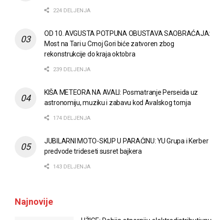
224 DELJENJA
OD 10. AVGUSTA POTPUNA OBUSTAVA SAOBRAĆAJA:
Most na Tari u Crnoj Gori biće zatvoren zbog
rekonstrukcije do kraja oktobra
239 DELJENJA
KIŠA METEORA NA AVALI: Posmatranje Perseida uz
astronomiju, muziku i zabavu kod Avalskog tornja
174 DELJENJA
JUBILARNI MOTO-SKUP U PARAĆINU: YU Grupa i Kerber
predvode trideseti susret bajkera
143 DELJENJA
Najnovije