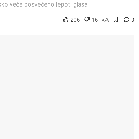
sko veče posvećeno lepoti glasa.
205
15
A
0
A