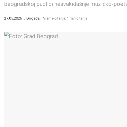
beogradskoj publici nesvakidašnje muzičko-poet
27.05.2026
u
Događaji
Vreme čitanja: 1 min čitanja