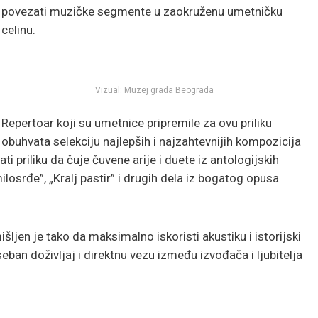
povezati muzičke segmente u zaokruženu umetničku
celinu.
Vizual: Muzej grada Beograda
Repertoar koji su umetnice pripremile za ovu priliku
obuhvata selekciju najlepših i najzahtevnijih kompozicija
i priliku da čuje čuvene arije i duete iz antologijskih
losrđe”, „Kralj pastir” i drugih dela iz bogatog opusa
jen je tako da maksimalno iskoristi akustiku i istorijski
ban doživljaj i direktnu vezu između izvođača i ljubitelja