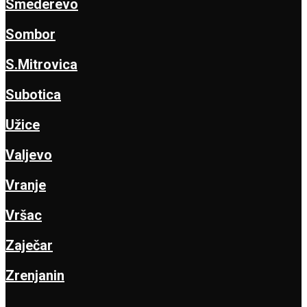
Smederevo
Sombor
S.Mitrovica
Subotica
Užice
Valjevo
Vranje
Vršac
Zaječar
Zrenjanin