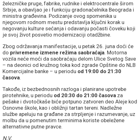
železničke pruge, fabrike, rudnike i elektrocentrale širom
Srbije, a obavljao je i funkciju gradonačelnika Beograda i
ministra građevina. Podizanje ovog spomenika u
njegovom rodnom mestu predstavlja ključni korak u
negovanju kulture sećanja i odavanju počasti čoveku koji
je svoj život posvetio modernizaciji otadžbine.
Zbog održavanja manifestacije, u petak 26. juna doći će
do
privremene izmene režima saobraćaja
. Motorna
vozila neće moći da saobraćaju delom Ulice Svetog Save
– na deonici od kružnog toka kod zgrade Opštine do NLB
Komercijalne banke – u periodu
od 19:00 do 21:30
časova
.
Takođe, iz bezbednosnih razloga i planirane upotrebe
pirotehnike, u periodu
od 20:30 do 21:00 časova
za
pešake i dvotočkaše biće potpuno zatvoren deo Aleje kod
Osnovne škole, kao i obližnji tartan tereni. Nadležne
službe apeluju na građane za strpljenje i razumevanje, uz
molbu da u pomenutim terminima koriste obeležene
alternativne putne pravce.
N.V.