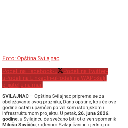
Foto: Opština Svilajnac
Podeli na Facebook-u
Podeli na Twitter-
u
Podeli na LinkedIn-u
Podeli na WA
Pošalji
prijatelju na mail
SVILAJNAC
– Opština Svilajnac priprema se za
obeležavanje svog praznika, Dana opštine, koji će ove
godine ostati upamćen po velikom istorijskom i
infrastrukturnom projektu. U petak,
26. juna 2026.
godine
, u Svilajncu će svečano biti otkriven spomenik
Milošu Savčiću
, rođenom Svilajnčaninu i jednoj od