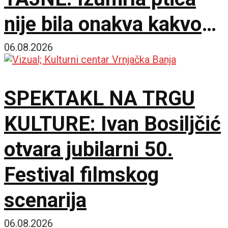
nije bila onakva kakvom
je zamišljamo
06.08.2026
SPEKTAKL NA TRGU
KULTURE: Ivan Bosiljčić
otvara jubilarni 50.
Festival filmskog
scenarija
06.08.2026