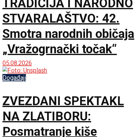
TRADICIJA I NARODNO
STVARALAŠTVO: 42.
Smotra narodnih običaja
„Vražogrnački točak“
05.08.2026
Događaji
ZVEZDANI SPEKTAKL
NA ZLATIBORU:
Posmatranje kiše