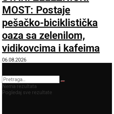
MOST: Postaje
pešačko-biciklistička
oaza sa zelenilom,
vidikovcima i kafeima
06.08.2026
Nema rezultata
Pogledaj sve rezultate