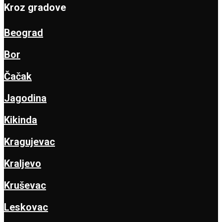
Kroz gradove
Beograd
Bor
Čačak
Jagodina
Kikinda
Kragujevac
Kraljevo
Kruševac
Leskovac