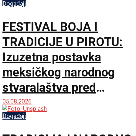
Događaji
FESTIVAL BOJA I
TRADICIJE U PIROTU:
Izuzetna postavka
meksičkog narodnog
stvaralaštva pred
lokalnom publikom
05.08.2026
Događaji