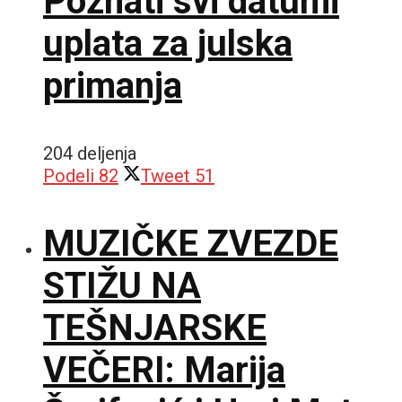
Poznati svi datumi
uplata za julska
primanja
204 deljenja
Podeli
82
Tweet
51
MUZIČKE ZVEZDE
STIŽU NA
TEŠNJARSKE
VEČERI: Marija