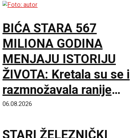
BIĆA STARA 567
MILIONA GODINA
MENJAJU ISTORIJU
ŽIVOTA: Kretala su se i
razmnožavala ranije
nego što se mislilo
06.08.2026
STARI ŽELEZNIČKI