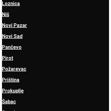
Loznica
Niš
Novi Pazar
Novi Sad
Pančevo
Pirot
Požarevac
Priština
Prokuplje
Šabac