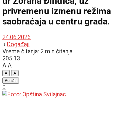
dr Zorana Đinđića, uz
privremenu izmenu režima
saobraćaja u centru grada.
24.06.2026
u
Događaji
Vreme čitanja: 2 min čitanja
205
13
A
A
A
A
Poništi
0