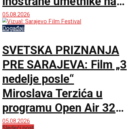
inostrane umetnike na
više lokacija
05.08.2026
Događaji
SVETSKA PRIZNANJA
PRE SARAJEVA: Film „3
nedelje posle“
Miroslava Terzića u
programu Open Air 32.
SFF-a
05.08.2026
Sledeći post