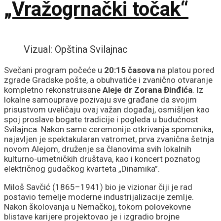
„Vražogrnački točak“
Vizual: Opština Svilajnac
Svečani program počeće u
20:15 časova
na platou pored
zgrade Gradske pošte, a obuhvatiće i zvanično otvaranje
kompletno rekonstruisane
Aleje dr Zorana Đinđića
. Iz
lokalne samouprave pozivaju sve građane da svojim
prisustvom uveličaju ovaj važan događaj, osmišljen kao
spoj proslave bogate tradicije i pogleda u budućnost
Svilajnca. Nakon same ceremonije otkrivanja spomenika,
najavljen je spektakularan vatromet, prva zvanična šetnja
novom Alejom, druženje sa članovima svih lokalnih
kulturno-umetničkih društava, kao i koncert poznatog
električnog gudačkog kvarteta „Dinamika”.
Miloš Savčić (1865–1941) bio je vizionar čiji je rad
postavio temelje moderne industrijalizacije zemlje.
Nakon školovanja u Nemačkoj, tokom polovekovne
blistave karijere projektovao je i izgradio brojne