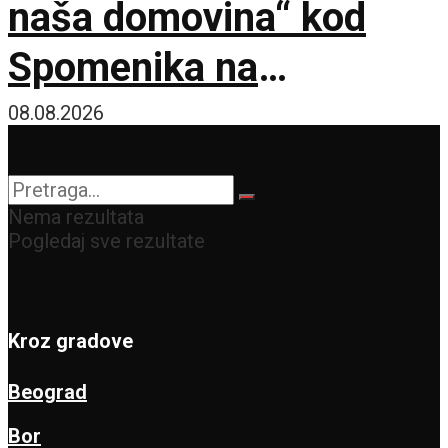
naša domovina“ kod
Spomenika na
Šumatnom brdu
08.08.2026
Nema rezultata
Pogledaj sve rezultate
Kroz gradove
Beograd
Bor