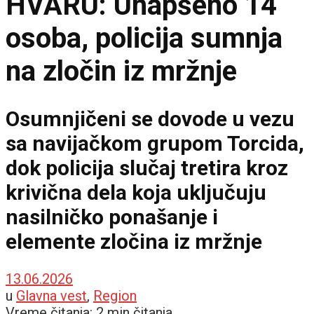
HVARU: Uhapšeno 14
osoba, policija sumnja
na zločin iz mržnje
Osumnjičeni se dovode u vezu
sa navijačkom grupom Torcida,
dok policija slučaj tretira kroz
krivična dela koja uključuju
nasilničko ponašanje i
elemente zločina iz mržnje
13.06.2026
u
Glavna vest
,
Region
Vreme čitanja: 2 min čitanja