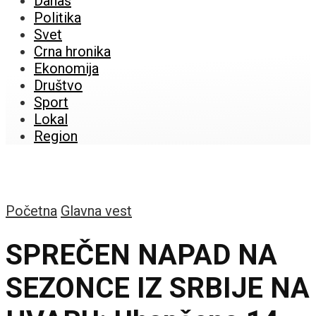
Danas
Politika
Svet
Crna hronika
Ekonomija
Društvo
Sport
Lokal
Region
Početna
Glavna vest
SPREČEN NAPAD NA
SEZONCE IZ SRBIJE NA