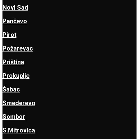
Novi Sad
Pančevo
Pirot
Požarevac
Priština
Prokuplje
Šabac
Smederevo
Sombor
S.Mitrovica