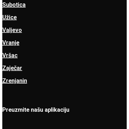
Subotica
Užice
Valjevo
Vranje
Vršac
Zaječar
Zrenjanin
Preuzmite našu aplikaciju