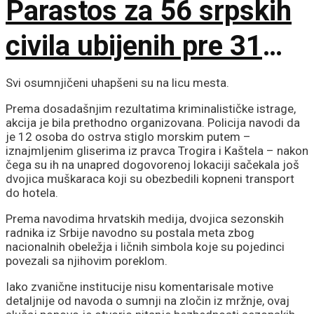
Parastos za 56 srpskih
civila ubijenih pre 31
godinu
Svi osumnjičeni uhapšeni su na licu mesta.
Prema dosadašnjim rezultatima kriminalističke istrage,
akcija je bila prethodno organizovana. Policija navodi da
je 12 osoba do ostrva stiglo morskim putem –
iznajmljenim gliserima iz pravca Trogira i Kaštela – nakon
čega su ih na unapred dogovorenoj lokaciji sačekala još
dvojica muškaraca koji su obezbedili kopneni transport
do hotela.
Prema navodima hrvatskih medija, dvojica sezonskih
radnika iz Srbije navodno su postala meta zbog
nacionalnih obeležja i ličnih simbola koje su pojedinci
povezali sa njihovim poreklom.
Iako zvanične institucije nisu komentarisale motive
detaljnije od navoda o sumnji na zločin iz mržnje, ovaj