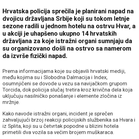
Hrvatska policija sprečila je planirani napad na
dvojicu državljana Srbije koji su tokom letnje
sezone radili u jednom hotelu na ostrvu Hvar, a
u akciji je uhapšeno ukupno 14 hrvatskih
državljana za koje istražni organi sumnjaju da
su organizovano došli na ostrvo sa namerom
da izvrše fizički napad.
Prema informacijama koje su objavili hrvatski mediji,
među kojima su i Slobodna Dalmacija i Index,
osumnjičeni se dovode u vezu sa navijačkom grupom
Torcida, dok policija slučaj tretira kroz krivična dela koja
uključuju nasilničko ponašanje i elemente zločina iz
mržnje.
Kako navode istražni organi, incident je sprečen
zahvaljujući brzoj reakciji policijskih službenika sa Hvara i
iz Splita, koji su u četvrtak popodne u blizini hotela
primetili dva vozila sa većim brojem muškaraca.