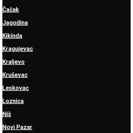
Čačak
Jagodina
Kikinda
Kragujevac
Kraljevo
Kruševac
Leskovac
Loznica
Niš
Novi Pazar