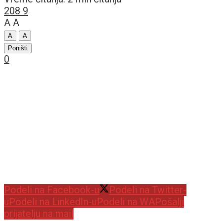
208
9
A
A
A
A
Poništi
0
Podeli na Facebook-u
Podeli na Twitter-
u
Podeli na LinkedIn-u
Podeli na WA
Pošalji
prijatelju na mail