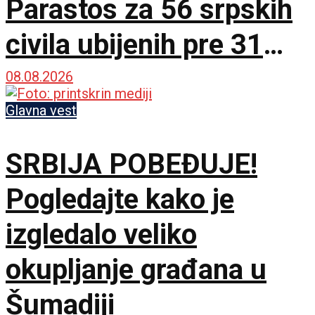
Parastos za 56 srpskih
civila ubijenih pre 31
godinu
08.08.2026
Glavna vest
SRBIJA POBEĐUJE!
Pogledajte kako je
izgledalo veliko
okupljanje građana u
Šumadiji