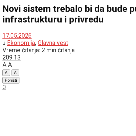
Novi sistem trebalo bi da bude 
infrastrukturu i privredu
17.05.2026
u
Ekonomija
,
Glavna vest
Vreme čitanja: 2 min čitanja
209
13
A
A
A
A
Poništi
0