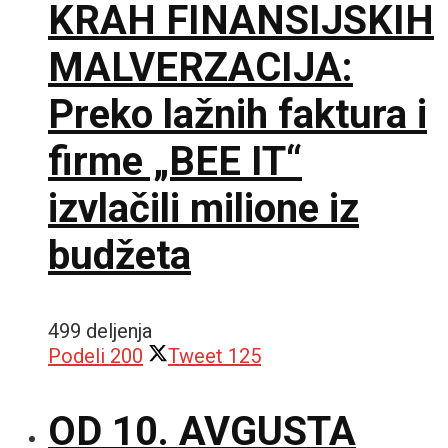
KRAH FINANSIJSKIH
MALVERZACIJA:
Preko lažnih faktura i
firme „BEE IT“
izvlačili milione iz
budžeta
499 deljenja
Podeli
200
Tweet
125
OD 10. AVGUSTA