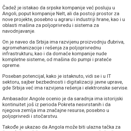
Čadež je istakao da srpske kompanije već posluju u
Angoli, poput kompanije Nelt, ali da postoji prostor za
nove projekte, posebno u agraru i industriji hrane, kao i u
oblasti mašina za poljoprivredu i sistema za
navodnjavanje.
On je naveo da Srbija ima razvijenu proizvodnju đubriva,
agromehanizacije i rešenja za poljoprivrednu
infrastrukturu, kao i da domaće kompanije nude
kompletne sisteme, od mašina do pumpi i prateće
opreme.
Poseban potencijal, kako je istaknuto, vidi se i u IT
sektoru, sajber bezbednosti i digitalizaciji javne uprave,
gde Srbija već ima razvijena rešenja i elektronske servise.
Ambasador Angole ocenio je da saradnja ima istorijski
kontinuitet još iz perioda Pokreta nesvrstanih i da
njegova zemlja ima značajne resurse, posebno u
poljoprivredi i stočarstvu.
Takođe je ukazao da Angola može biti ulazna tačka za