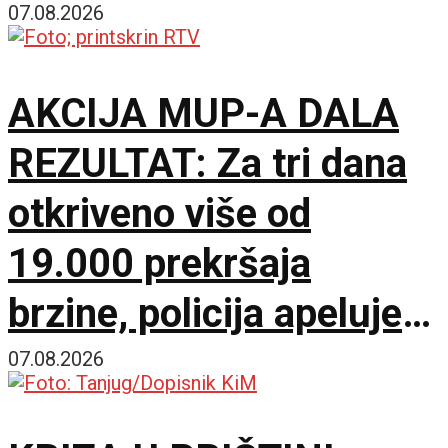
07.08.2026
AKCIJA MUP-A DALA
REZULTAT: Za tri dana
otkriveno više od
19.000 prekršaja
brzine, policija apeluje
na vozače pred burni
07.08.2026
vikend