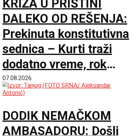
KRIZA U PRIŠTINI
DALEKO OD REŠENJA:
Prekinuta konstitutivna
sednica – Kurti traži
dodatno vreme, rok
Ustavnog suda ističe
07.08.2026
sutra
DODIK NEMAČKOM
AMBASADORU: Došli