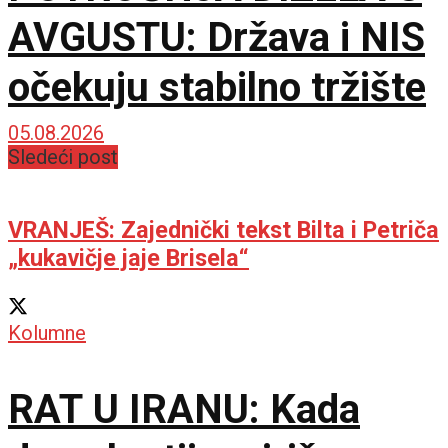
AVGUSTU: Država i NIS
očekuju stabilno tržište
05.08.2026
Sledeći post
VRANJEŠ: Zajednički tekst Bilta i Petriča
„kukavičje jaje Brisela“
Kolumne
RAT U IRANU: Kada