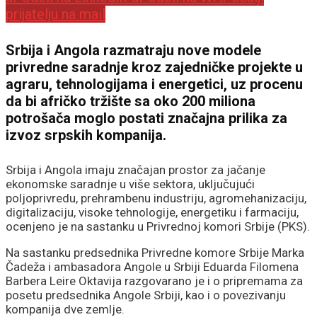
prijatelju na mail
Srbija i Angola razmatraju nove modele
privredne saradnje kroz zajedničke projekte u
agraru, tehnologijama i energetici, uz procenu
da bi afričko tržište sa oko 200 miliona
potrošača moglo postati značajna prilika za
izvoz srpskih kompanija.
Srbija i Angola imaju značajan prostor za jačanje
ekonomske saradnje u više sektora, uključujući
poljoprivredu, prehrambenu industriju, agromehanizaciju,
digitalizaciju, visoke tehnologije, energetiku i farmaciju,
ocenjeno je na sastanku u Privrednoj komori Srbije (PKS).
Na sastanku predsednika
Privredne komore Srbije
Marka
Čadeža i ambasadora Angole u Srbiji Eduarda Filomena
Barbera Leire Oktavija razgovarano je i o pripremama za
posetu predsednika Angole Srbiji, kao i o povezivanju
kompanija dve zemlje.