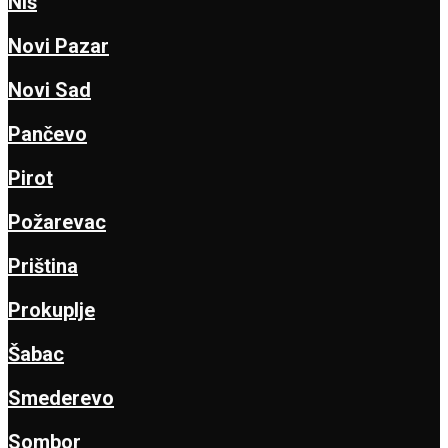
Niš
Novi Pazar
Novi Sad
Pančevo
Pirot
Požarevac
Priština
Prokuplje
Šabac
Smederevo
Sombor