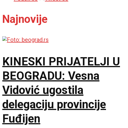
Najnovije
KINESKI PRIJATELJI U
BEOGRADU: Vesna
Vidović ugostila
delegaciju provincije
Fuđijen