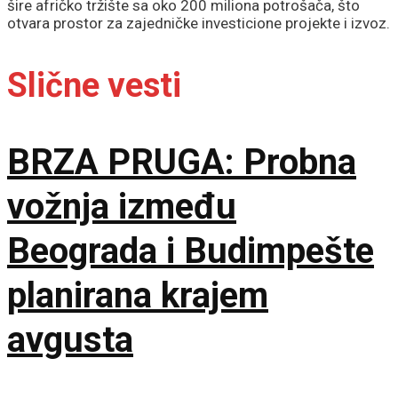
šire afričko tržište sa oko 200 miliona potrošača, što
otvara prostor za zajedničke investicione projekte i izvoz.
Slične vesti
BRZA PRUGA: Probna
vožnja između
Beograda i Budimpešte
planirana krajem
avgusta