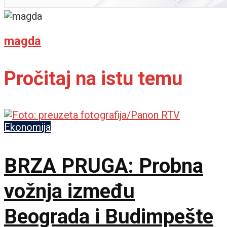
magda
Pročitaj na istu temu
Ekonomija
BRZA PRUGA: Probna
vožnja između
Beograda i Budimpešte