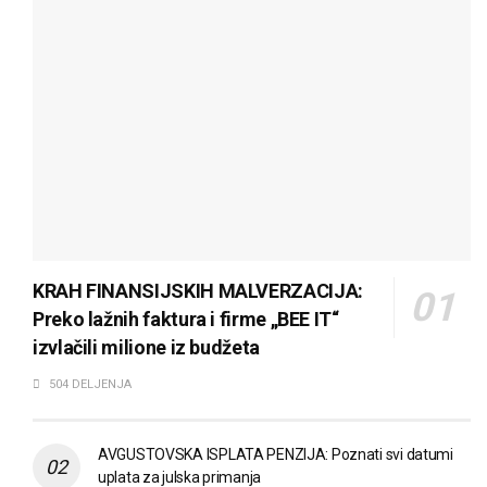
KRAH FINANSIJSKIH MALVERZACIJA:
Preko lažnih faktura i firme „BEE IT“
izvlačili milione iz budžeta
504 DELJENJA
AVGUSTOVSKA ISPLATA PENZIJA: Poznati svi datumi
uplata za julska primanja