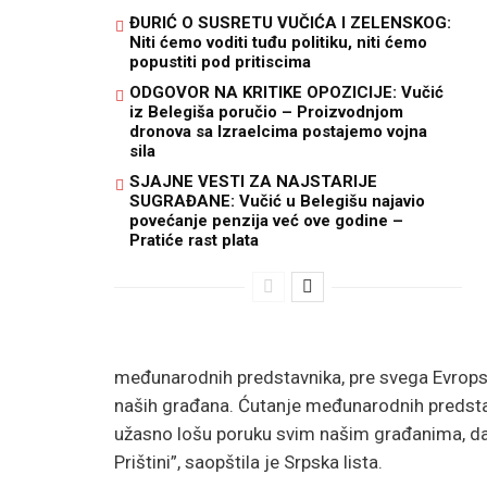
ĐURIĆ O SUSRETU VUČIĆA I ZELENSKOG:
Niti ćemo voditi tuđu politiku, niti ćemo
popustiti pod pritiscima
ODGOVOR NA KRITIKE OPOZICIJE: Vučić
iz Belegiša poručio – Proizvodnjom
dronova sa Izraelcima postajemo vojna
sila
SJAJNE VESTI ZA NAJSTARIJE
SUGRAĐANE: Vučić u Belegišu najavio
povećanje penzija već ove godine –
Pratiće rast plata
međunarodnih predstavnika, pre svega Evropske
naših građana. Ćutanje međunarodnih predstav
užasno lošu poruku svim našim građanima, da s
Prištini”, saopštila je Srpska lista.