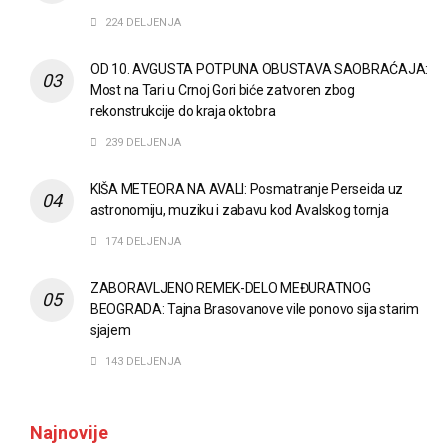
224 DELJENJA
OD 10. AVGUSTA POTPUNA OBUSTAVA SAOBRAĆAJA:
Most na Tari u Crnoj Gori biće zatvoren zbog
rekonstrukcije do kraja oktobra
239 DELJENJA
KIŠA METEORA NA AVALI: Posmatranje Perseida uz
astronomiju, muziku i zabavu kod Avalskog tornja
174 DELJENJA
ZABORAVLJENO REMEK-DELO MEĐURATNOG
BEOGRADA: Tajna Brasovanove vile ponovo sija starim
sjajem
143 DELJENJA
Najnovije