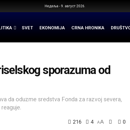
Недеља - 9. август 2026.
ITIKA
SVET
EKONOMIJA
CRNA HRONIKA
DRUŠTV
 Briselskog sporazuma od
ušava da oduzme sredstva Fonda za razvoj severa,
 reaguje.
216
4
A
0
A