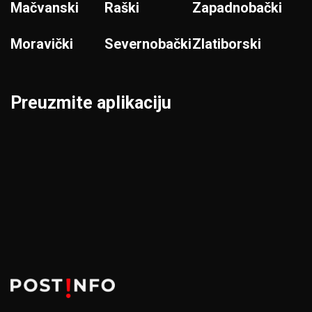
Mačvanski
Raški
Zapadnobački
Moravički
Severnobački
Zlatiborski
Preuzmite aplikaciju