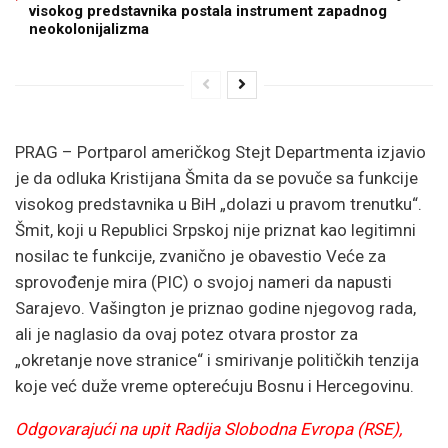
visokog predstavnika postala instrument zapadnog
neokolonijalizma
PRAG – Portparol američkog Stejt Departmenta izjavio
je da odluka Kristijana Šmita da se povuče sa funkcije
visokog predstavnika u BiH „dolazi u pravom trenutku“.
Šmit, koji u Republici Srpskoj nije priznat kao legitimni
nosilac te funkcije, zvanično je obavestio Veće za
sprovođenje mira (PIC) o svojoj nameri da napusti
Sarajevo. Vašington je priznao godine njegovog rada,
ali je naglasio da ovaj potez otvara prostor za
„okretanje nove stranice“ i smirivanje političkih tenzija
koje već duže vreme opterećuju Bosnu i Hercegovinu.
Odgovarajući na upit Radija Slobodna Evropa (RSE),