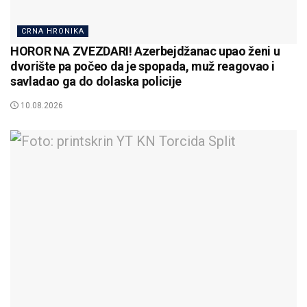
CRNA HRONIKA
HOROR NA ZVEZDARI! Azerbejdžanac upao ženi u
dvorište pa počeo da je spopada, muž reagovao i
savladao ga do dolaska policije
10.08.2026