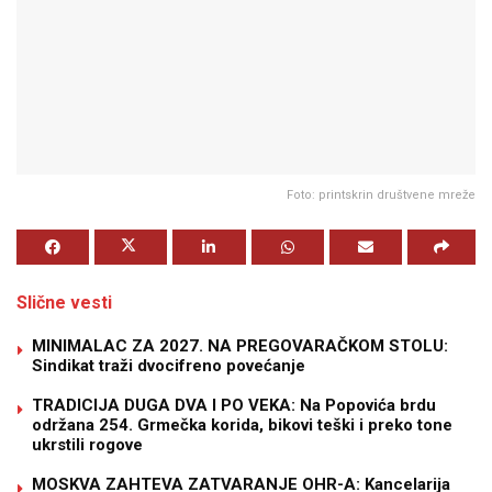
Foto: printskrin društvene mreže
Slične vesti
MINIMALAC ZA 2027. NA PREGOVARAČKOM STOLU:
Sindikat traži dvocifreno povećanje
TRADICIJA DUGA DVA I PO VEKA: Na Popovića brdu
održana 254. Grmečka korida, bikovi teški i preko tone
ukrstili rogove
MOSKVA ZAHTEVA ZATVARANJE OHR-A: Kancelarija