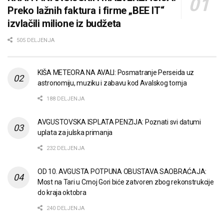
Preko lažnih faktura i firme „BEE IT“
izvlačili milione iz budžeta
505 DELJENJA
KIŠA METEORA NA AVALI: Posmatranje Perseida uz
astronomiju, muziku i zabavu kod Avalskog tornja
188 DELJENJA
AVGUSTOVSKA ISPLATA PENZIJA: Poznati svi datumi
uplata za julska primanja
232 DELJENJA
OD 10. AVGUSTA POTPUNA OBUSTAVA SAOBRAĆAJA:
Most na Tari u Crnoj Gori biće zatvoren zbog rekonstrukcije
do kraja oktobra
240 DELJENJA