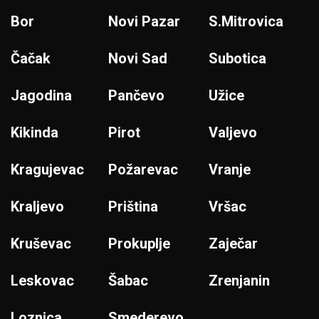
Bor
Novi Pazar
S.Mitrovica
Čačak
Novi Sad
Subotica
Jagodina
Pančevo
Užice
Kikinda
Pirot
Valjevo
Kragujevac
Požarevac
Vranje
Kraljevo
Priština
Vršac
Kruševac
Prokuplje
Zaječar
Leskovac
Šabac
Zrenjanin
Loznica
Smederevo