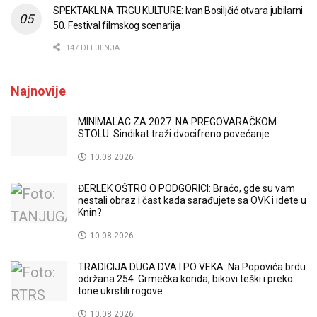
SPEKTAKL NA TRGU KULTURE: Ivan Bosiljčić otvara jubilarni
50. Festival filmskog scenarija
147 DELJENJA
Najnovije
MINIMALAC ZA 2027. NA PREGOVARAČKOM
STOLU: Sindikat traži dvocifreno povećanje
10.08.2026
ĐERLEK OŠTRO O PODGORICI: Braćo, gde su vam
nestali obraz i čast kada sarađujete sa OVK i idete u
Knin?
10.08.2026
TRADICIJA DUGA DVA I PO VEKA: Na Popovića brdu
održana 254. Grmečka korida, bikovi teški i preko
tone ukrstili rogove
10.08.2026