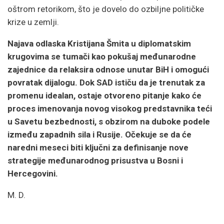
oštrom retorikom, što je dovelo do ozbiljne političke
krize u zemlji.
Najava odlaska Kristijana Šmita u diplomatskim
krugovima se tumači kao pokušaj međunarodne
zajednice da relaksira odnose unutar BiH i omogući
povratak dijalogu. Dok SAD ističu da je trenutak za
promenu idealan, ostaje otvoreno pitanje kako će
proces imenovanja novog visokog predstavnika teći
u Savetu bezbednosti, s obzirom na duboke podele
između zapadnih sila i Rusije. Očekuje se da će
naredni meseci biti ključni za definisanje nove
strategije međunarodnog prisustva u Bosni i
Hercegovini.
M. D.