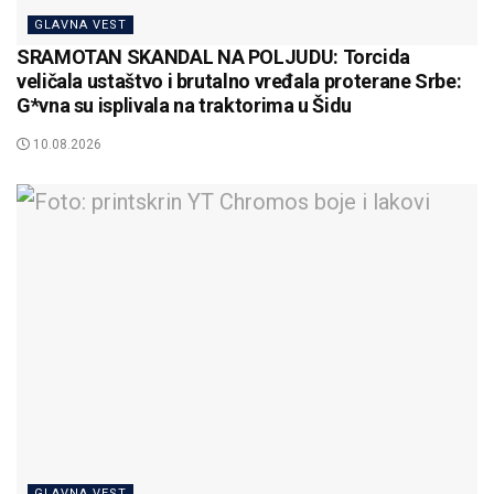
GLAVNA VEST
SRAMOTAN SKANDAL NA POLJUDU: Torcida
veličala ustaštvo i brutalno vređala proterane Srbe:
G*vna su isplivala na traktorima u Šidu
10.08.2026
GLAVNA VEST