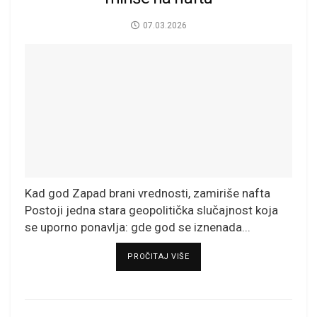
07.03.2026
Kad god Zapad brani vrednosti, zamiriše nafta
Postoji jedna stara geopolitička slučajnost koja
se uporno ponavlja: gde god se iznenada...
DETAILS
PROČITAJ VIŠE