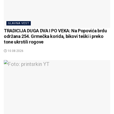
GLAVNA VEST
TRADICIJA DUGA DVA I PO VEKA: Na Popovića brdu
održana 254. Grmečka korida, bikovi teški i preko
tone ukrstili rogove
10.08.2026