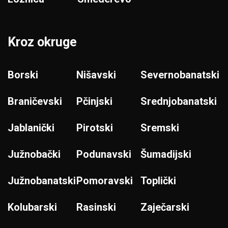
Kroz okruge
Borski
Nišavski
Severnobanatski
Braničevski
Pčinjski
Srednjobanatski
Jablanički
Pirotski
Sremski
Južnobački
Podunavski
Šumadijski
Južnobanatski
Pomoravski
Toplički
Kolubarski
Rasinski
Zaječarski