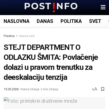
NASLOVNA
DANAS
POLITIKA
SVET
Početna
Glavna vest
STEJT DEPARTMENT O
ODLAZKU ŠMITA: Povlačenje
dolazi u pravom trenutku za
deeskalaciju tenzija
A
15.05.2026
Vreme čitanja: 2 min čitanja
A