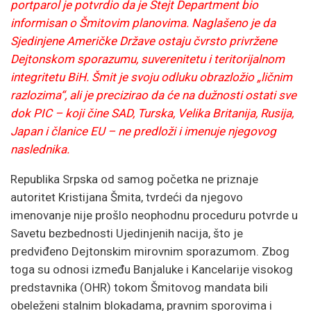
portparol je potvrdio da je Stejt Department bio
informisan o Šmitovim planovima. Naglašeno je da
Sjedinjene Američke Države ostaju čvrsto privržene
Dejtonskom sporazumu, suverenitetu i teritorijalnom
integritetu BiH. Šmit je svoju odluku obrazložio „ličnim
razlozima“, ali je precizirao da će na dužnosti ostati sve
dok PIC – koji čine SAD, Turska, Velika Britanija, Rusija,
Japan i članice EU – ne predloži i imenuje njegovog
naslednika.
Republika Srpska od samog početka ne priznaje
autoritet Kristijana Šmita, tvrdeći da njegovo
imenovanje nije prošlo neophodnu proceduru potvrde u
Savetu bezbednosti Ujedinjenih nacija, što je
predviđeno Dejtonskim mirovnim sporazumom. Zbog
toga su odnosi između Banjaluke i Kancelarije visokog
predstavnika (OHR) tokom Šmitovog mandata bili
obeleženi stalnim blokadama, pravnim sporovima i