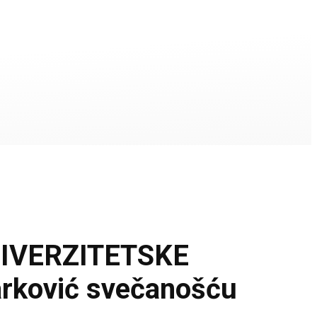
IVERZITETSKE
arković svečanošću