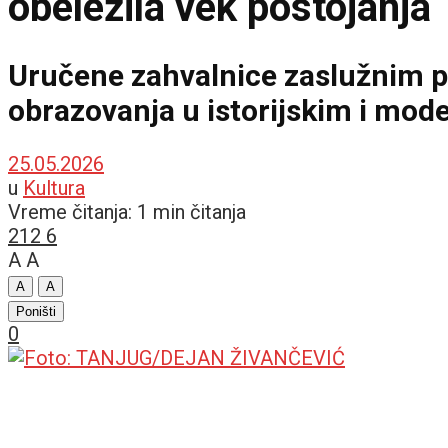
obeležila vek postojanja
Uručene zahvalnice zaslužnim p
obrazovanja u istorijskim i mod
25.05.2026
u
Kultura
Vreme čitanja: 1 min čitanja
212
6
A
A
A
A
Poništi
0