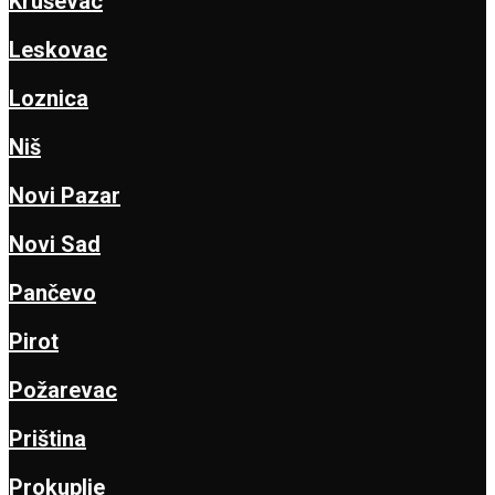
Kruševac
Leskovac
Loznica
Niš
Novi Pazar
Novi Sad
Pančevo
Pirot
Požarevac
Priština
Prokuplje