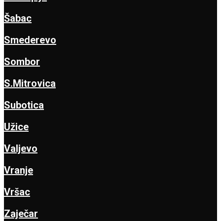
Šabac
Smederevo
Sombor
S.Mitrovica
Subotica
Užice
Valjevo
Vranje
Vršac
Zaječar