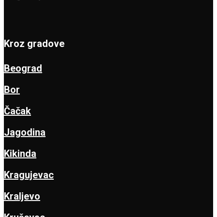
Kroz gradove
Beograd
Bor
Čačak
Jagodina
Kikinda
Kragujevac
Kraljevo