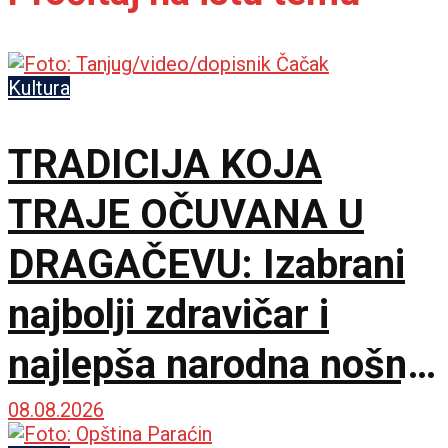
Kultura
TRADICIJA KOJA
TRAJE OČUVANA U
DRAGAČEVU: Izabrani
najbolji zdravičar i
najlepša narodna nošnja
na 65. Saboru trubača
08.08.2026