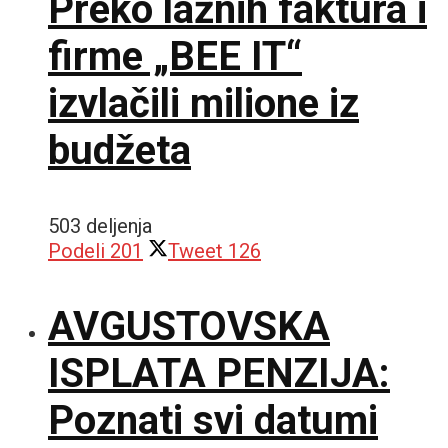
Preko lažnih faktura i
firme „BEE IT“
izvlačili milione iz
budžeta
503 deljenja
Podeli
201
Tweet
126
AVGUSTOVSKA
ISPLATA PENZIJA:
Poznati svi datumi