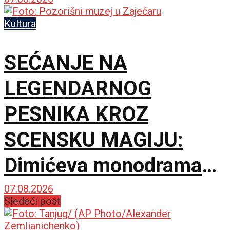
Kruševcu
Kultura
SEĆANJE NA
LEGENDARNOG
PESNIKA KROZ
SCENSKU MAGIJU:
Dimićeva monodrama
dirnula zaječarsku
07.08.2026
Sledeći post
publiku