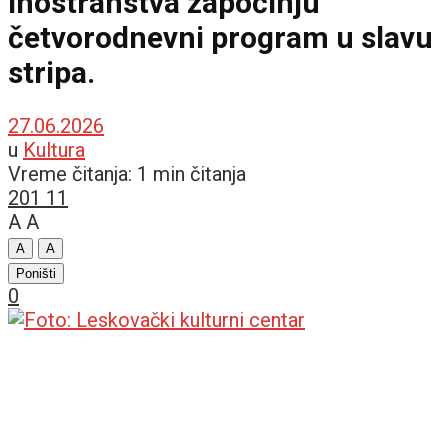
inostranstva započinju
četvorodnevni program u slavu
stripa.
27.06.2026
u
Kultura
Vreme čitanja: 1 min čitanja
201
11
A
A
A
A
Poništi
0