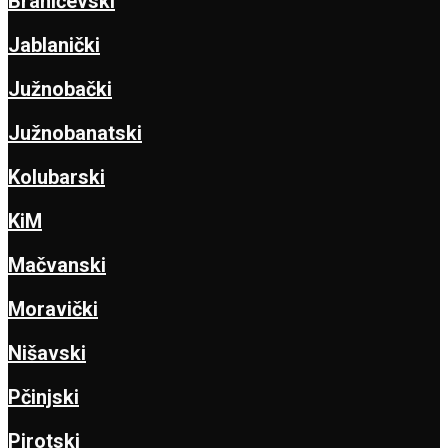
Braničevski
Jablanički
Južnobački
Južnobanatski
Kolubarski
KiM
Mačvanski
Moravički
Nišavski
Pčinjski
Pirotski