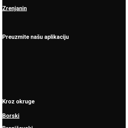
Zrenjanin
Preuzmite našu aplikaciju
Kroz okruge
Borski