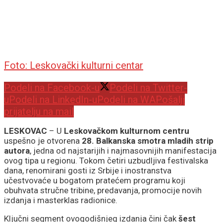
Foto: Leskovački kulturni centar
Podeli na Facebook-u
Podeli na Twitter-
u
Podeli na LinkedIn-u
Podeli na WA
Pošalji
prijatelju na mail
LESKOVAC
– U
Leskovačkom kulturnom centru
uspešno je otvorena
28. Balkanska smotra mladih strip
autora
, jedna od najstarijih i najmasovnijih manifestacija
ovog tipa u regionu. Tokom četiri uzbudljiva festivalska
dana, renomirani gosti iz Srbije i inostranstva
učestvovaće u bogatom pratećem programu koji
obuhvata stručne tribine, predavanja, promocije novih
izdanja i masterklas radionice.
Ključni segment ovogodišnjeg izdanja čini čak
šest