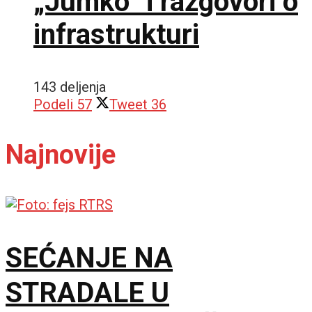
„Jumko” i razgovori o
infrastrukturi
143 deljenja
Podeli
57
Tweet
36
Najnovije
SEĆANJE NA
STRADALE U