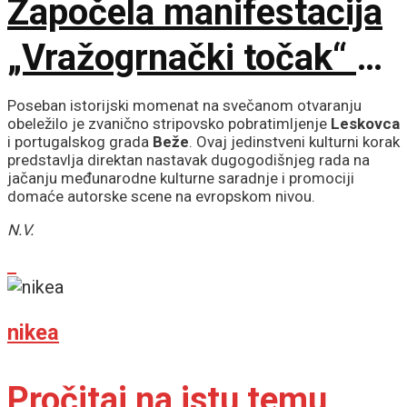
Započela manifestacija
„Vražogrnački točak“ u
porti Hrama Svete
Poseban istorijski momenat na svečanom otvaranju
obeležilo je zvanično stripovsko pobratimljenje
Leskovca
Trojice
i portugalskog grada
Beže
. Ovaj jedinstveni kulturni korak
predstavlja direktan nastavak dugogodišnjeg rada na
jačanju međunarodne kulturne saradnje i promociji
domaće autorske scene na evropskom nivou.
N.V.
nikea
Pročitaj na istu temu