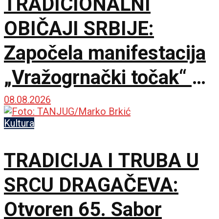
TRADICIONALNI
OBIČAJI SRBIJE:
Započela manifestacija
„Vražogrnački točak“ u
porti Hrama Svete
08.08.2026
Trojice
Kultura
TRADICIJA I TRUBA U
SRCU DRAGAČEVA:
Otvoren 65. Sabor