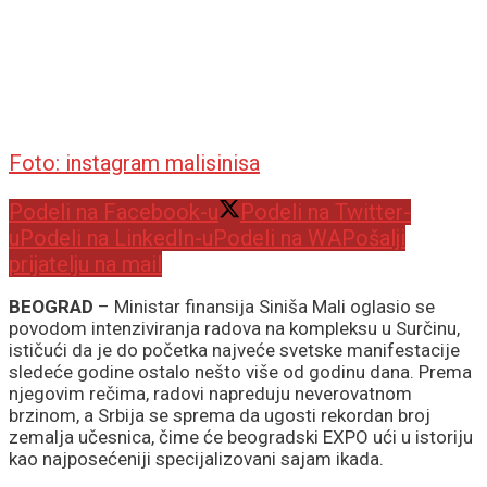
Foto: instagram malisinisa
Podeli na Facebook-u
Podeli na Twitter-
u
Podeli na LinkedIn-u
Podeli na WA
Pošalji
prijatelju na mail
BEOGRAD
– Ministar finansija Siniša Mali oglasio se
povodom intenziviranja radova na kompleksu u Surčinu,
ističući da je do početka najveće svetske manifestacije
sledeće godine ostalo nešto više od godinu dana. Prema
njegovim rečima, radovi napreduju neverovatnom
brzinom, a Srbija se sprema da ugosti rekordan broj
zemalja učesnica, čime će beogradski EXPO ući u istoriju
kao najposećeniji specijalizovani sajam ikada.