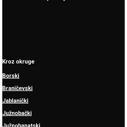
Kroz okruge
Borski
Braničevski
Jablanički
Južnobački
Južnobanatski