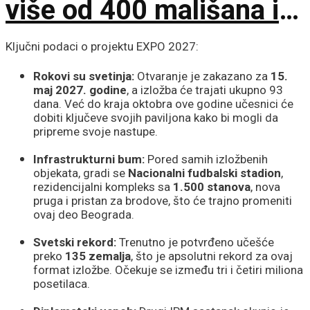
više od 400 mališana iz
17 zemalja
Ključni podaci o projektu EXPO 2027:
Rokovi su svetinja:
Otvaranje je zakazano za
15.
maj 2027. godine
, a izložba će trajati ukupno 93
dana. Već do kraja oktobra ove godine učesnici će
dobiti ključeve svojih paviljona kako bi mogli da
pripreme svoje nastupe.
Infrastrukturni bum:
Pored samih izložbenih
objekata, gradi se
Nacionalni fudbalski stadion
,
rezidencijalni kompleks sa
1.500 stanova
, nova
pruga i pristan za brodove, što će trajno promeniti
ovaj deo Beograda.
Svetski rekord:
Trenutno je potvrđeno učešće
preko
135 zemalja
, što je apsolutni rekord za ovaj
format izložbe. Očekuje se između tri i četiri miliona
posetilaca.