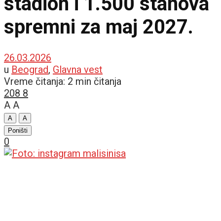
stadion i 1.500 stanova
spremni za maj 2027.
26.03.2026
u
Beograd
,
Glavna vest
Vreme čitanja: 2 min čitanja
208
8
A
A
A
A
Poništi
0