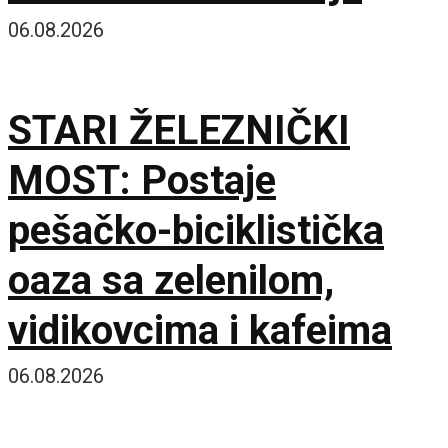
nego što se mislilo
06.08.2026
STARI ŽELEZNIČKI
MOST: Postaje
pešačko-biciklistička
oaza sa zelenilom,
vidikovcima i kafeima
06.08.2026