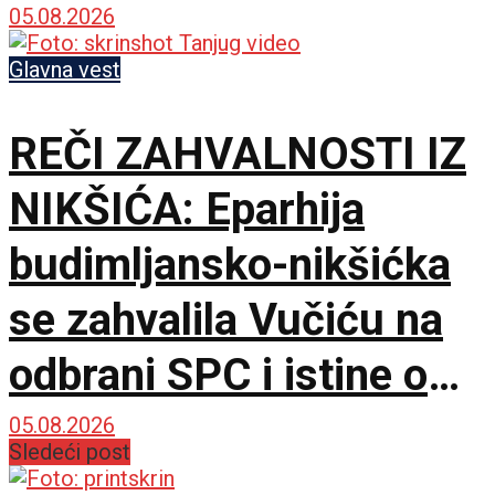
komandante na frontu!
05.08.2026
Glavna vest
REČI ZAHVALNOSTI IZ
NIKŠIĆA: Eparhija
budimljansko-nikšićka
se zahvalila Vučiću na
odbrani SPC i istine o
litijama
05.08.2026
Sledeći post