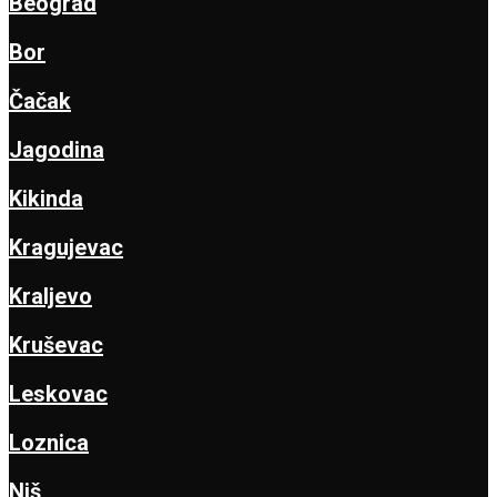
Beograd
Bor
Čačak
Jagodina
Kikinda
Kragujevac
Kraljevo
Kruševac
Leskovac
Loznica
Niš