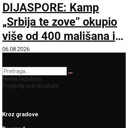
DIJASPORE: Kamp
„Srbija te zove” okupio
više od 400 mališana iz
17 zemalja
06.08.2026
Nema rezultata
Pogledaj sve rezultate
Kroz gradove