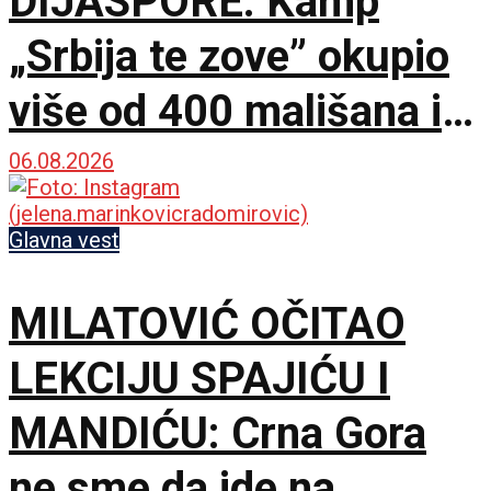
DIJASPORE: Kamp
„Srbija te zove” okupio
više od 400 mališana iz
17 zemalja
06.08.2026
Glavna vest
MILATOVIĆ OČITAO
LEKCIJU SPAJIĆU I
MANDIĆU: Crna Gora
ne sme da ide na