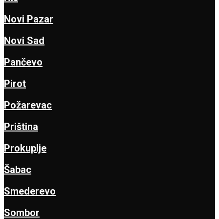
Novi Pazar
Novi Sad
Pančevo
Pirot
Požarevac
Priština
Prokuplje
Šabac
Smederevo
Sombor