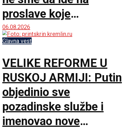
proslave koje
vaskrsavaju bol i
06.08.2026
stradanje Srba
Glavna vest
VELIKE REFORME U
RUSKOJ ARMIJI: Putin
objedinio sve
pozadinske službe i
imenovao nove