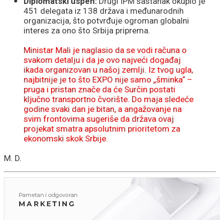
Diplomatski uspeh:
Drugi IPM sastanak okupio je
451 delegata iz 138 država i međunarodnih
organizacija, što potvrđuje ogroman globalni
interes za ono što Srbija priprema.
Ministar Mali je naglasio da se vodi računa o
svakom detalju i da je ovo najveći događaj
ikada organizovan u našoj zemlji. Iz tvog ugla,
najbitnije je to što EXPO nije samo „šminka“ –
pruga i pristan znače da će Surčin postati
ključno transportno čvorište. Do maja sledeće
godine svaki dan je bitan, a angažovanje na
svim frontovima sugeriše da država ovaj
projekat smatra apsolutnim prioritetom za
ekonomski skok Srbije.
M. D.