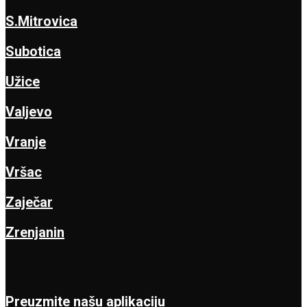
S.Mitrovica
Subotica
Užice
Valjevo
Vranje
Vršac
Zaječar
Zrenjanin
Preuzmite našu aplikaciju