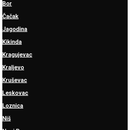
Bor
Čačak
Jagodina
Kikinda
Kragujevac
Kraljevo
Kruševac
Leskovac
Loznica
Niš