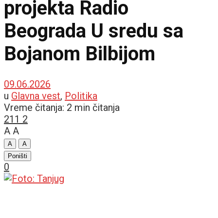
projekta Radio
Beograda U sredu sa
Bojanom Bilbijom
09.06.2026
u
Glavna vest
,
Politika
Vreme čitanja: 2 min čitanja
211
2
A
A
A
A
Poništi
0