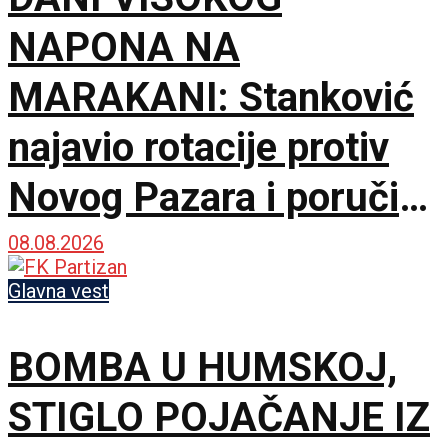
NAPONA NA
MARAKANI: Stanković
najavio rotacije protiv
Novog Pazara i poručio
– Nije pitanje života i
08.08.2026
smrti, ali hoću
Glavna vest
maksimum!
BOMBA U HUMSKOJ,
STIGLO POJAČANJE IZ