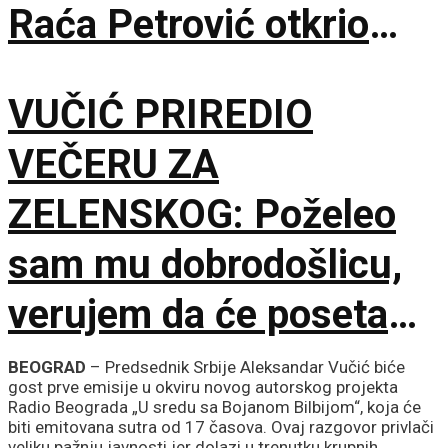
Raća Petrović otkrio
pozadinu pregovora!
VUČIĆ PRIREDIO
VEČERU ZA
ZELENSKOG: Poželeo
sam mu dobrodošlicu,
verujem da će poseta
doprineti razvoju
BEOGRAD
– Predsednik Srbije Aleksandar Vučić biće
gost prve emisije u okviru novog autorskog projekta
odnosa
Radio Beograda „U sredu sa Bojanom Bilbijom“, koja će
biti emitovana sutra od 17 časova. Ovaj razgovor privlači
veliku pažnju javnosti jer dolazi u trenutku krupnih