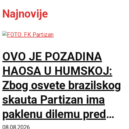
Najnovije
OVO JE POZADINA
HAOSA U HUMSKOJ:
Zbog osvete brazilskog
skauta Partizan ima
paklenu dilemu pred
Hetafe!
08.08.2026