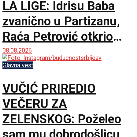
LA LIGE: Idrisu Baba
zvanično u Partizanu,
Raća Petrović otkrio
pozadinu pregovora!
08.08.2026
Glavna vest
VUČIĆ PRIREDIO
VEČERU ZA
ZELENSKOG: Poželeo
sam mu dobrodošlicu,