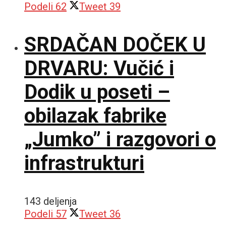
Podeli
62
Tweet
39
SRDAČAN DOČEK U
DRVARU: Vučić i
Dodik u poseti –
obilazak fabrike
„Jumko” i razgovori o
infrastrukturi
143 deljenja
Podeli
57
Tweet
36