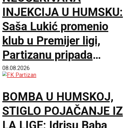
INJEKCIJA U HUMSKU:
Saša Lukić promenio
klub u Premijer ligi,
Partizanu pripada
fantastičnih 300.000
08.08.2026
evra!
BOMBA U HUMSKOJ,
STIGLO POJAČANJE IZ
LA LIGE: Idrisu Baba