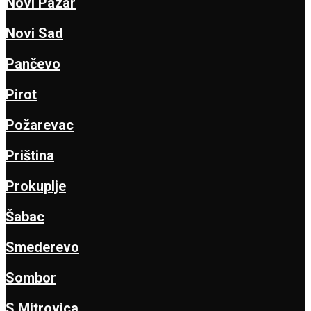
Novi Pazar
Novi Sad
Pančevo
Pirot
Požarevac
Priština
Prokuplje
Šabac
Smederevo
Sombor
S.Mitrovica