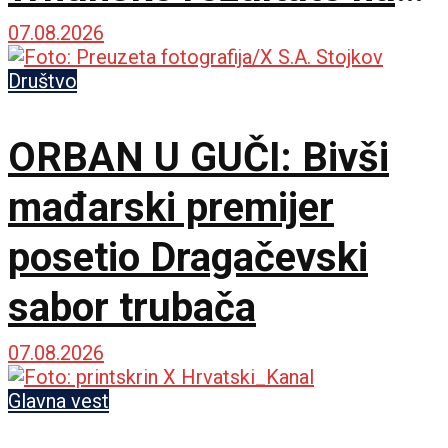
međunarodnoj sceni
07.08.2026
Društvo
ORBAN U GUČI: Bivši
mađarski premijer
posetio Dragačevski
sabor trubača
07.08.2026
Glavna vest