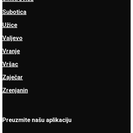
Subotica
Užice
Valjevo
Vranje
Vršac
Zaječar
Zrenjanin
Preuzmite našu aplikaciju