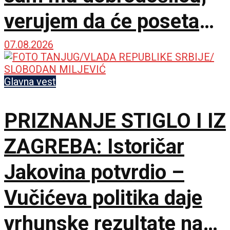
verujem da će poseta
doprineti razvoju
07.08.2026
odnosa
Glavna vest
PRIZNANJE STIGLO I IZ
ZAGREBA: Istoričar
Jakovina potvrdio –
Vučićeva politika daje
vrhunske rezultate na