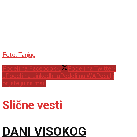
Foto: Tanjug
Podeli na Facebook-u
Podeli na Twitter-
u
Podeli na LinkedIn-u
Podeli na WA
Pošalji
prijatelju na mail
Slične vesti
DANI VISOKOG