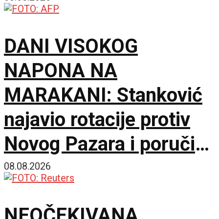
DANI VISOKOG
NAPONA NA
MARAKANI: Stanković
najavio rotacije protiv
Novog Pazara i poručio
– Nije pitanje života i
08.08.2026
smrti, ali hoću
NEOČEKIVANA
maksimum!