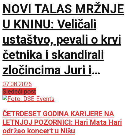
NOVI TALAS MRŽNJE
U KNINU: Veličali
ustaštvo, pevali o krvi
četnika i skandirali
zločincima Juri i
Bobanu
07.08.2026
Sledeći post
ČETRDESET GODINA KARIJERE NA
LETNJOJ POZORNICI: Hari Mata Hari
održao koncert u Nišu