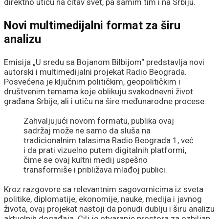
direktno utiču na čitav svet, pa samim tim i na Srbiju.
Novi multimedijalni format za širu
analizu
Emisija „U sredu sa Bojanom Bilbijom“ predstavlja novi
autorski i multimedijalni projekat Radio Beograda.
Posvećena je ključnim političkim, geopolitičkim i
društvenim temama koje oblikuju svakodnevni život
građana Srbije, ali i utiču na šire međunarodne procese.
Zahvaljujući novom formatu, publika ovaj
sadržaj može ne samo da sluša na
tradicionalnim talasima Radio Beograda 1, već
i da prati vizuelno putem digitalnih platformi,
čime se ovaj kultni medij uspešno
transformiše i približava mlađoj publici.
Kroz razgovore sa relevantnim sagovornicima iz sveta
politike, diplomatije, ekonomije, nauke, medija i javnog
života, ovaj projekat nastoji da ponudi dublju i širu analizu
aktuelnih događaja. Cilj je otvaranje prostora za ozbiljan