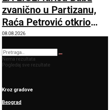
zvanično u Partizanu,
Raća Petrović otkrio
pozadinu pregovora!
08.08.2026
Nema rezultata
Pogledaj sve rezultate
Kroz gradove
Beograd