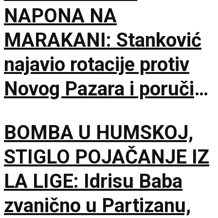
NAPONA NA
MARAKANI: Stanković
najavio rotacije protiv
Novog Pazara i poručio
– Nije pitanje života i
BOMBA U HUMSKOJ,
smrti, ali hoću
STIGLO POJAČANJE IZ
maksimum!
LA LIGE: Idrisu Baba
zvanično u Partizanu,