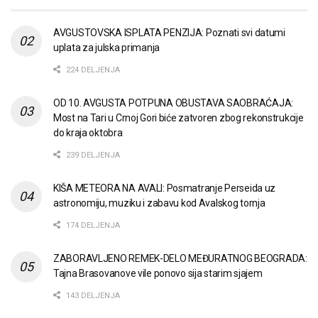
AVGUSTOVSKA ISPLATA PENZIJA: Poznati svi datumi
uplata za julska primanja
224 DELJENJA
OD 10. AVGUSTA POTPUNA OBUSTAVA SAOBRAĆAJA:
Most na Tari u Crnoj Gori biće zatvoren zbog rekonstrukcije
do kraja oktobra
239 DELJENJA
KIŠA METEORA NA AVALI: Posmatranje Perseida uz
astronomiju, muziku i zabavu kod Avalskog tornja
174 DELJENJA
ZABORAVLJENO REMEK-DELO MEĐURATNOG BEOGRADA:
Tajna Brasovanove vile ponovo sija starim sjajem
143 DELJENJA