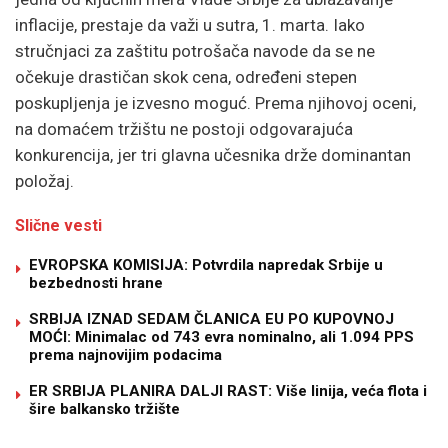
inflacije, prestaje da važi u sutra, 1. marta. Iako
stručnjaci za zaštitu potrošača navode da se ne
očekuje drastičan skok cena, određeni stepen
poskupljenja je izvesno moguć. Prema njihovoj oceni,
na domaćem tržištu ne postoji odgovarajuća
konkurencija, jer tri glavna učesnika drže dominantan
položaj.
Slične vesti
EVROPSKA KOMISIJA: Potvrdila napredak Srbije u
bezbednosti hrane
SRBIJA IZNAD SEDAM ČLANICA EU PO KUPOVNOJ
MOĆI: Minimalac od 743 evra nominalno, ali 1.094 PPS
prema najnovijim podacima
ER SRBIJA PLANIRA DALJI RAST: Više linija, veća flota i
šire balkansko tržište