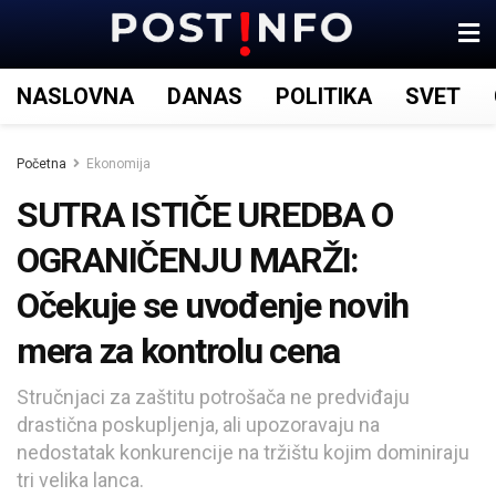
NASLOVNA
DANAS
POLITIKA
SVET
Početna
Ekonomija
SUTRA ISTIČE UREDBA O
OGRANIČENJU MARŽI:
Očekuje se uvođenje novih
mera za kontrolu cena
Stručnjaci za zaštitu potrošača ne predviđaju
drastična poskupljenja, ali upozoravaju na
nedostatak konkurencije na tržištu kojim dominiraju
tri velika lanca.