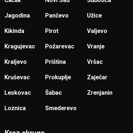
Čačak
Novi Sad
Subotica
Jagodina
Pančevo
Užice
Kikinda
Pirot
Valjevo
Kragujevac
Požarevac
Vranje
Kraljevo
Priština
Vršac
Kruševac
Prokuplje
Zaječar
Leskovac
Šabac
Zrenjanin
Loznica
Smederevo