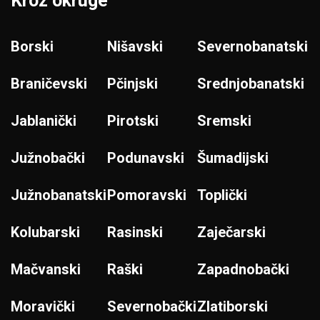
Kroz okruge
Borski
Nišavski
Severnobanatski
Braničevski
Pčinjski
Srednjobanatski
Jablanički
Pirotski
Sremski
Južnobački
Podunavski
Šumadijski
Južnobanatski
Pomoravski
Toplički
Kolubarski
Rasinski
Zaječarski
Mačvanski
Raški
Zapadnobački
Moravički
Severnobački
Zlatiborski