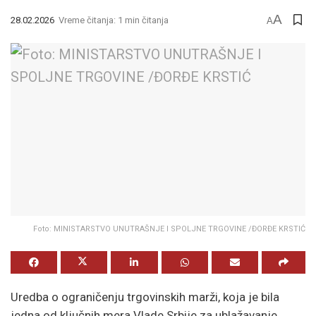
A
28.02.2026
Vreme čitanja: 1 min čitanja
A
Foto: MINISTARSTVO UNUTRAŠNJE I SPOLJNE TRGOVINE /ĐORĐE KRSTIĆ
Uredba o ograničenju trgovinskih marži, koja je bila
jedna od ključnih mera Vlade Srbije za ublažavanje