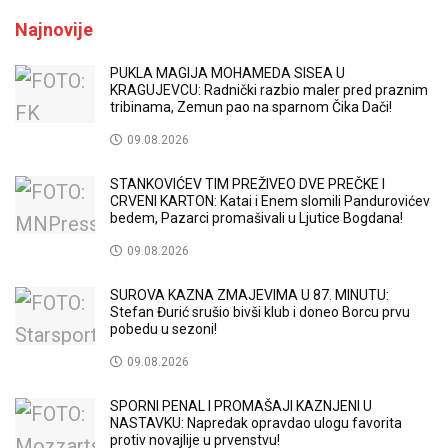
Najnovije
PUKLA MAGIJA MOHAMEDA SISEA U
KRAGUJEVCU: Radnički razbio maler pred praznim
tribinama, Zemun pao na sparnom Čika Dači!
09.08.2026
STANKOVIĆEV TIM PREŽIVEO DVE PREČKE I
CRVENI KARTON: Katai i Enem slomili Pandurovićev
bedem, Pazarci promašivali u Ljutice Bogdana!
09.08.2026
SUROVA KAZNA ZMAJEVIMA U 87. MINUTU:
Stefan Đurić srušio bivši klub i doneo Borcu prvu
pobedu u sezoni!
09.08.2026
SPORNI PENAL I PROMAŠAJI KAZNJENI U
NASTAVKU: Napredak opravdao ulogu favorita
protiv novajlije u prvenstvu!