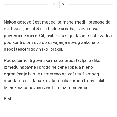
Nakon gotovo šest meseci primene, mediji prenose da
će država, po isteku aktuelne uredbe, uvesti nove
privremene mere. Cilj ovih koraka je da se tržište zadrži
pod kontrolom sve do usvajanja novog zakona o
nepoštenoj trgovinskoj praksi.
Podsećamo, trgovinska marža predstavlja razliku
između nabavne i prodajne cene robe, a njeno
ograničenje bilo je usmereno na zaštitu životnog
standarda građana kroz kontrolu zarada trgovinskih
lanaca na osnovnim životnim namirnicama.
E.M.