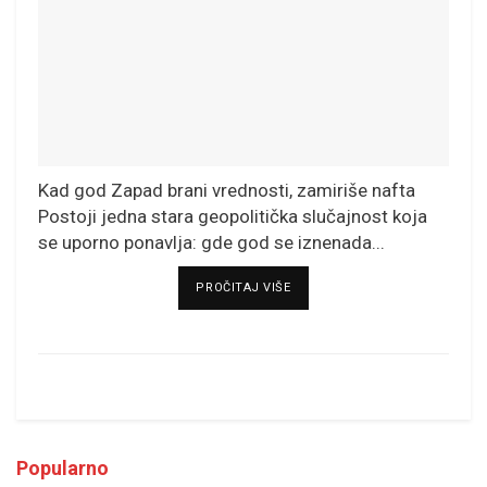
Kad god Zapad brani vrednosti, zamiriše nafta
Postoji jedna stara geopolitička slučajnost koja
se uporno ponavlja: gde god se iznenada...
DETAILS
PROČITAJ VIŠE
Popularno