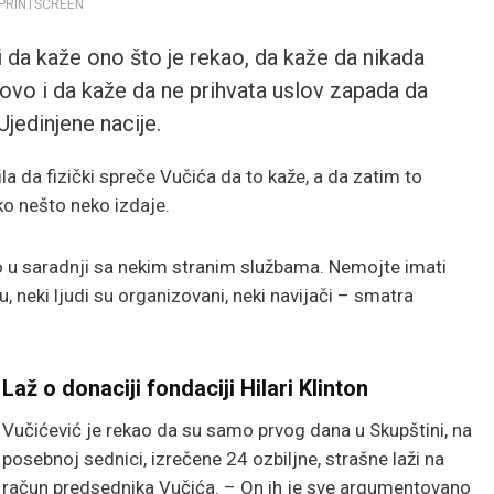
 PRINTSCREEN
ili da kaže ono što je rekao, da kaže da nikada
ovo i da kaže da ne prihvata uslov zapada da
jedinjene nacije.
ila da fizički spreče Vučića da to kaže, a da zatim to
kako nešto neko izdaje.
eno u saradnji sa nekim stranim službama. Nemojte imati
u, neki ljudi su organizovani, neki navijači – smatra
Laž o donaciji fondaciji Hilari Klinton
Vučićević je rekao da su samo prvog dana u Skupštini, na
posebnoj sednici, izrečene 24 ozbiljne, strašne laži na
račun predsednika Vučića. – On ih je sve argumentovano