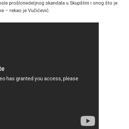
posle prošlonedeljnog skandala u Skupštini i onog što je
ke – rekao je Vučićević.