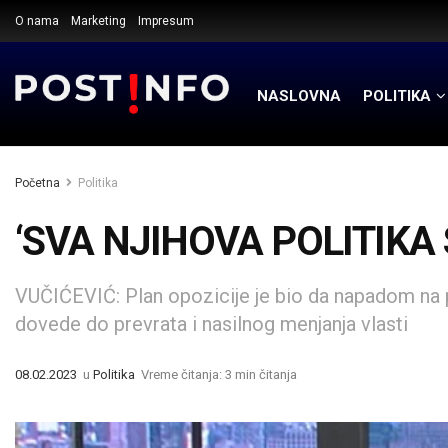
O nama
Marketing
Impresum
NASLOVNA
POLITIKA
Početna
Politika
‘SVA NJIHOVA POLITIKA
VUČIĆEVIĆ: Plan opozicije je bio da napadom na 
dovede do prevrata i nasilnog menjanja vlasti
08.02.2023
u
Politika
Vreme čitanja: 3 min čitanja