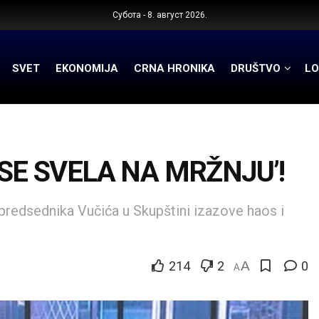
Субота - 8. август 2026.
SVET
EKONOMIJA
CRNA HRONIKA
DRUŠTVO
LO
 SE SVELA NA MRŽNJU’!
predsednika Vučića u Skupštini izazove haos i
214
2
A
0
A