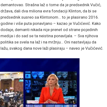
demantovao. Strašna laž o tome da je predsednik Vučić,
država, dali dva miliona evra fondaciji Klinton, da bi se
predsednik susreo sa Klintonom… to je plasirano 2016.
godine i više puta ponavljano – kazao je Vučićević. Kako
dodaje, demanti nikada nije prenet od strane pojedinih
medija i do sad se ta neistina ponavljala. – Sva njihova
politika se svela na laž i na mržnju… Oni nastavljaju da
lažu, svakog dana nove laži plasiraju – naveo je Vučićević.