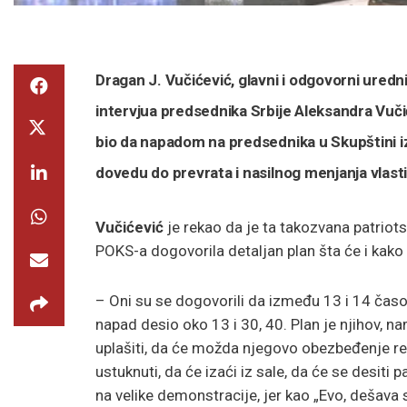
Dragan J. Vučićević, glavni i odgovorni uredn
intervjua predsednika Srbije Aleksandra Vučić
bio da napadom na predsednika u Skupštini i
dovedu do prevrata i nasilnog menjanja vlasti
Vučićević
je rekao da je ta takozvana patriot
POKS-a dogovorila detaljan plan šta će i kako 
– Oni su se dogovorili da između 13 i 14 časov
napad desio oko 13 i 30, 40. Plan je njihov, na
uplašiti, da će možda njegovo obezbeđenje reag
ustuknuti, da će izaći iz sale, da će se desiti 
na velike demonstracije, jer kao „Evo, dešava 