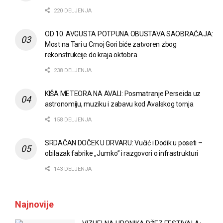
220 DELJENJA
OD 10. AVGUSTA POTPUNA OBUSTAVA SAOBRAĆAJA:
Most na Tari u Crnoj Gori biće zatvoren zbog
rekonstrukcije do kraja oktobra
238 DELJENJA
KIŠA METEORA NA AVALI: Posmatranje Perseida uz
astronomiju, muziku i zabavu kod Avalskog tornja
158 DELJENJA
SRDAČAN DOČEK U DRVARU: Vučić i Dodik u poseti –
obilazak fabrike „Jumko” i razgovori o infrastrukturi
143 DELJENJA
Najnovije