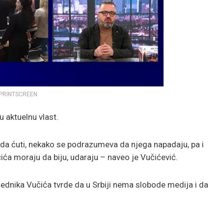
 PRINTSCREEN
u aktuelnu vlast.
da ćuti, nekako se podrazumeva da njega napadaju, pa i
ća moraju da biju, udaraju – naveo je Vučićević.
dsednika Vučića tvrde da u Srbiji nema slobode medija i da