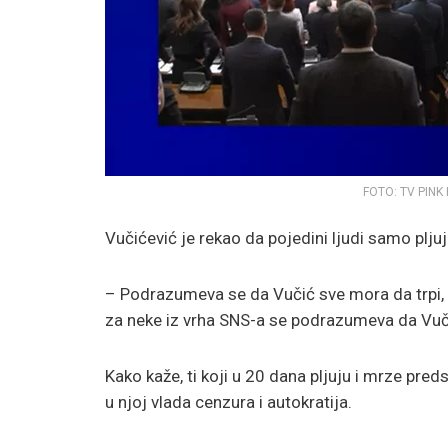
FOTO: TV PINK
Vučićević je rekao da pojedini ljudi samo pljuj
– Podrazumeva se da Vučić sve mora da trpi, 
za neke iz vrha SNS-a se podrazumeva da Vuči
Kako kaže, ti koji u 20 dana pljuju i mrze pre
u njoj vlada cenzura i autokratija.