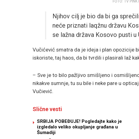
FOTO: TV PINK
Njihov cilj je bio da bi ga spreč
neće priznati laqžnu državu Kos
se lažna država Kosovo pusti u U
Vučićević smatra da je ideja i plan opozicije b
iskoriste, taj haos, da bi tvrdili i plasirali laž 
– Sve je to bilo pažljivo smišljeno i osmišlj
nikakve sumnje, tu su bile i neke pare u opticaj
Vučiević.
Slične vesti
SRBIJA POBEĐUJE! Pogledajte kako je
izgledalo veliko okupljanje građana u
Šumadiji