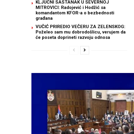
KLJUČNI SASTANAK U SEVERNOJ
MITROVICI: Radojević i Hodžić sa
komandantom KFOR-a o bezbednosti
građana
VUČIĆ PRIREDIO VEČERU ZA ZELENSKOG:
Poželeo sam mu dobrodošlicu, verujem da
će poseta doprineti razvoju odnosa