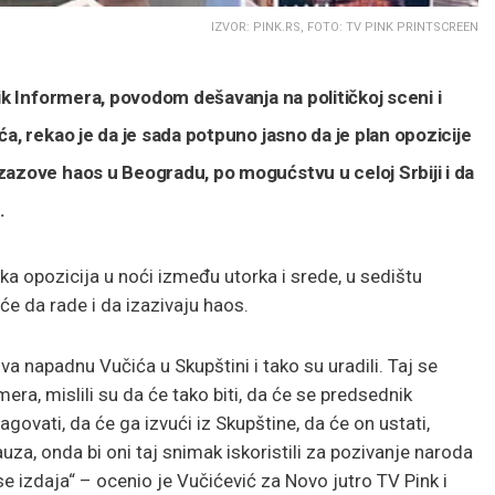
IZVOR: PINK.RS, FOTO: TV PINK PRINTSCREEN
ik Informera, povodom dešavanja na političkoj sceni i
a, rekao je da je sada potpuno jasno da je plan opozicije
zazove haos u Beogradu, po mogućstvu u celoj Srbiji i da
.
ska opozicija u noći između utorka i srede, u sedištu
će da rade i da izazivaju haos.
a napadnu Vučića u Skupštini i tako su uradili. Taj se
mera, mislili su da će tako biti, da će se predsednik
ovati, da će ga izvući iz Skupštine, da će on ustati,
pauza, onda bi oni taj snimak iskoristili za pozivanje naroda
se izdaja“ – ocenio je Vučićević za Novo jutro TV Pink i