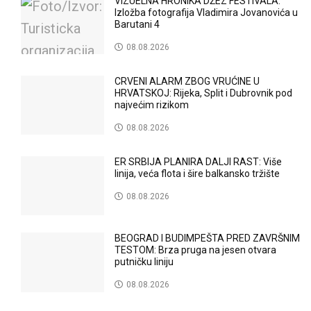
VIZUELNA HRONIKA DŽEZ FESTIVALA:
Izložba fotografija Vladimira Jovanovića u
Barutani 4
08.08.2026
CRVENI ALARM ZBOG VRUĆINE U
HRVATSKOJ: Rijeka, Split i Dubrovnik pod
najvećim rizikom
08.08.2026
ER SRBIJA PLANIRA DALJI RAST: Više
linija, veća flota i šire balkansko tržište
08.08.2026
BEOGRAD I BUDIMPEŠTA PRED ZAVRŠNIM
TESTOM: Brza pruga na jesen otvara
putničku liniju
08.08.2026