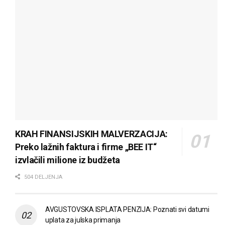
KRAH FINANSIJSKIH MALVERZACIJA:
Preko lažnih faktura i firme „BEE IT“
izvlačili milione iz budžeta
504 DELJENJA
AVGUSTOVSKA ISPLATA PENZIJA: Poznati svi datumi
uplata za julska primanja