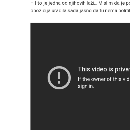
– I to je jedna od njihovih laži… Mislim da je 
opozicija uradila sada jasno da tu nema politi