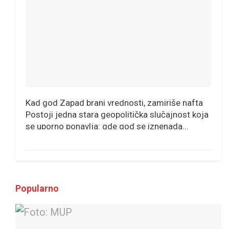
Kad god Zapad brani vrednosti, zamiriše nafta
Postoji jedna stara geopolitička slučajnost koja
se uporno ponavlja: gde god se iznenada...
Popularno