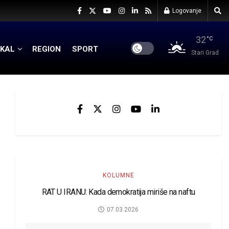
Logovanje
32
°C
KAL
REGION
SPORT
Stari Grad
KOLUMNE
RAT U IRANU: Kada demokratija miriše na naftu
07.03.2026