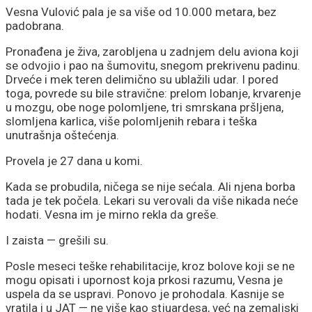
Vesna Vulović pala je sa više od 10.000 metara, bez
padobrana.
Pronađena je živa, zarobljena u zadnjem delu aviona koji
se odvojio i pao na šumovitu, snegom prekrivenu padinu.
Drveće i mek teren delimično su ublažili udar. I pored
toga, povrede su bile stravične: prelom lobanje, krvarenje
u mozgu, obe noge polomljene, tri smrskana pršljena,
slomljena karlica, više polomljenih rebara i teška
unutrašnja oštećenja.
Provela je 27 dana u komi.
Kada se probudila, ničega se nije sećala. Ali njena borba
tada je tek počela. Lekari su verovali da više nikada neće
hodati. Vesna im je mirno rekla da greše.
I zaista — grešili su.
Posle meseci teške rehabilitacije, kroz bolove koji se ne
mogu opisati i upornost koja prkosi razumu, Vesna je
uspela da se uspravi. Ponovo je prohodala. Kasnije se
vratila i u JAT — ne više kao stjuardesa, već na zemaljski