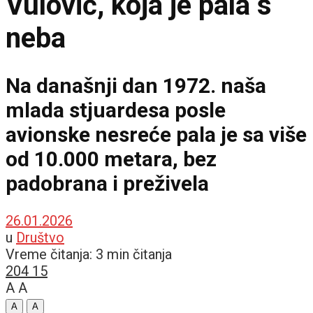
Vulović, koja je pala s
neba
Na današnji dan 1972. naša
mlada stjuardesa posle
avionske nesreće pala je sa više
od 10.000 metara, bez
padobrana i preživela
26.01.2026
u
Društvo
Vreme čitanja: 3 min čitanja
204
15
A
A
A
A