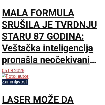
MALA FORMULA
SRUŠILA JE TVRDNJU
STARU 87 GODINA:
Veštačka inteligencija
pronašla neočekivani
matematički primer
06.08.2026
Zanimljivosti
LASER MOŽE DA