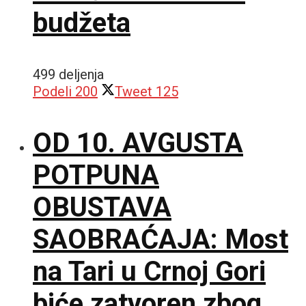
budžeta
499 deljenja
Podeli
200
Tweet
125
OD 10. AVGUSTA
POTPUNA
OBUSTAVA
SAOBRAĆAJA: Most
na Tari u Crnoj Gori
biće zatvoren zbog