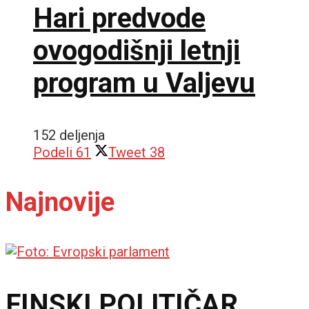
Hari predvode
ovogodišnji letnji
program u Valjevu
152 deljenja
Podeli
61
Tweet
38
Najnovije
FINSKI POLITIČAR