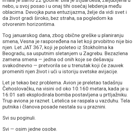
nebo, u svoj posao i u onaj tihi osećaj lebdenja među
oblacima. Devojka puna entuzijazma, želje da vidi svet i
da život gradi široko, bez straha, sa pogledom ka
otvorenim horizontima.
Tog januarskog dana, zbog obične greške u planiranju
smena, Vesna je raspoređena na let koji prvobitno nije bio
njen. Let JAT 367, koji je poleteo iz Stokholma ka
Beogradu, sa usputnim sletanjem u Zagrebu. Bezazlena
zamena smena — jedna od onih koje se dešavaju
svakodnevno — pretvorila se u trenutak koji će zauvek
promeniti njen život i ući u istoriju svetske avijacije.
Let je tekao bez problema. Avion je preletao tadašnju
Čehoslovačku, na visini od oko 10.160 metara, kada je u
16:01 sati eksplodirala bomba postavljena u prtljažniku.
Trup aviona je raznet. Letelica se raspala u vazduhu. Tela
putnika i članova posade nestala su u praznini.
Svi su poginuli.
Svi — osim jedne osobe.