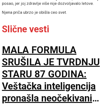
posao, jer joj zdravlje više nije dozvoljavalo letove.
Njena priča ubrzo je obišla ceo svet.
Slične vesti
MALA FORMULA
SRUŠILA JE TVRDNJU
STARU 87 GODINA:
Veštačka inteligencija
pronašla neočekivani