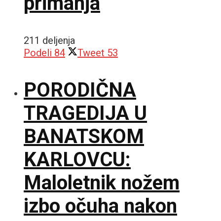
primanja
211 deljenja
Podeli
84
Tweet
53
PORODIČNA
TRAGEDIJA U
BANATSKOM
KARLOVCU:
Maloletnik nožem
izbo očuha nakon