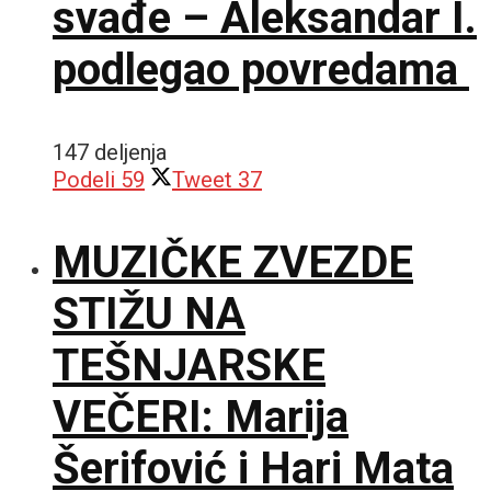
svađe – Aleksandar I.
podlegao povredama
147 deljenja
Podeli
59
Tweet
37
MUZIČKE ZVEZDE
STIŽU NA
TEŠNJARSKE
VEČERI: Marija
Šerifović i Hari Mata