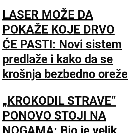
matematički primer
LASER MOŽE DA
POKAŽE KOJE DRVO
ĆE PASTI: Novi sistem
predlaže i kako da se
krošnja bezbedno oreže
„KROKODIL STRAVE“
PONOVO STOJI NA
NOGAMA: Bio je velik