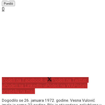
Poništi
0
Podeli na Facebook-u
Podeli na Twitter-
u
Podeli na LinkedIn-u
Podeli na WA
Pošalji
prijatelju na mail
Dogodilo se 26. januara 1972. godine. Vesna Vulović
imala je samo 22 godine. Bila je stjuardesa, zaljubljena u