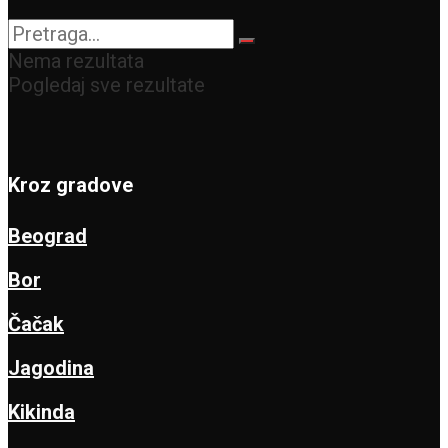
vikend
Nema rezultata
Pogledaj sve rezultate
Kroz gradove
Beograd
Bor
Čačak
Jagodina
Kikinda