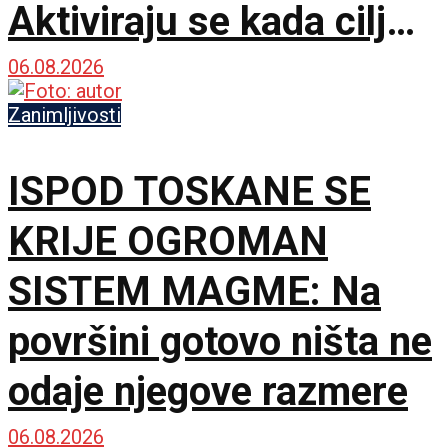
Aktiviraju se kada cilj
postane teži
06.08.2026
Zanimljivosti
ISPOD TOSKANE SE
KRIJE OGROMAN
SISTEM MAGME: Na
površini gotovo ništa ne
odaje njegove razmere
06.08.2026