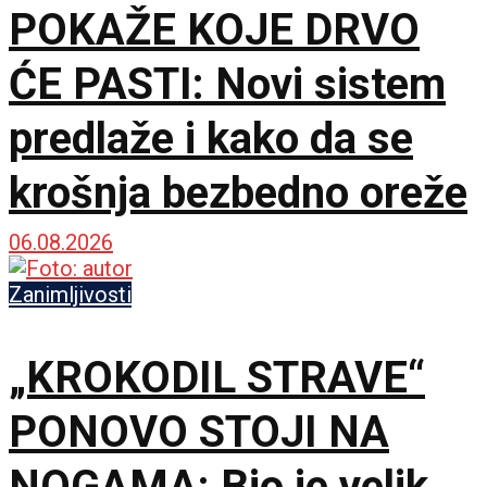
POKAŽE KOJE DRVO
ĆE PASTI: Novi sistem
predlaže i kako da se
krošnja bezbedno oreže
06.08.2026
Zanimljivosti
„KROKODIL STRAVE“
PONOVO STOJI NA
NOGAMA: Bio je velik