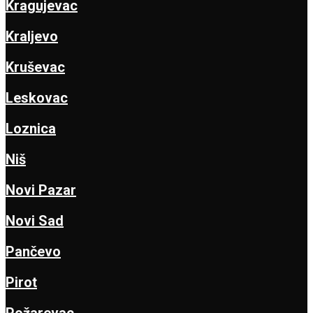
Kragujevac
Kraljevo
Kruševac
Leskovac
Loznica
Niš
Novi Pazar
Novi Sad
Pančevo
Pirot
Požarevac