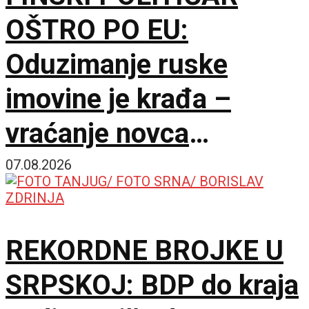
OŠTRO PO EU:
Oduzimanje ruske
imovine je krađa –
vraćanje novca
omogućilo bi mir u
07.08.2026
Ukrajini
REKORDNE BROJKE U
SRPSKOJ: BDP do kraja