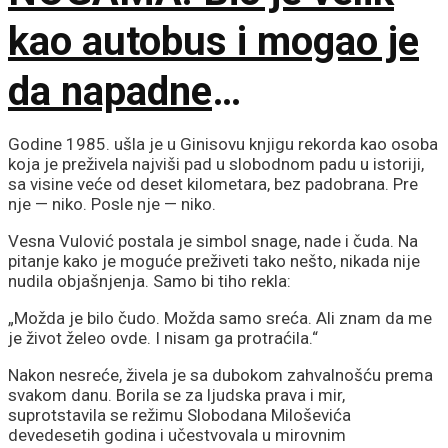
kao autobus i mogao je
da napadne
dinosauruse
Godine 1985. ušla je u Ginisovu knjigu rekorda kao osoba
koja je preživela najviši pad u slobodnom padu u istoriji,
sa visine veće od deset kilometara, bez padobrana. Pre
nje — niko. Posle nje — niko.
Vesna Vulović postala je simbol snage, nade i čuda. Na
pitanje kako je moguće preživeti tako nešto, nikada nije
nudila objašnjenja. Samo bi tiho rekla:
„Možda je bilo čudo. Možda samo sreća. Ali znam da me
je život želeo ovde. I nisam ga protraćila.“
Nakon nesreće, živela je sa dubokom zahvalnošću prema
svakom danu. Borila se za ljudska prava i mir,
suprotstavila se režimu Slobodana Miloševića
devedesetih godina i učestvovala u mirovnim