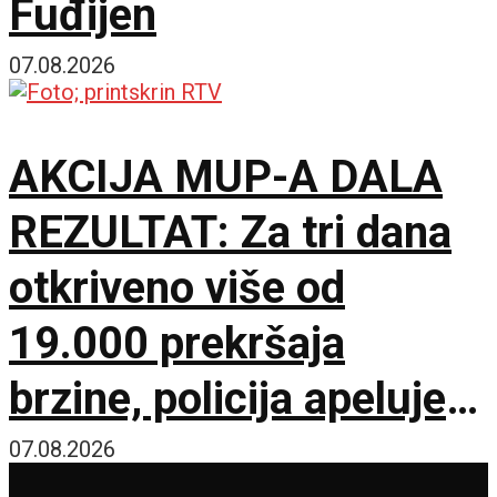
Fuđijen
07.08.2026
AKCIJA MUP-A DALA
REZULTAT: Za tri dana
otkriveno više od
19.000 prekršaja
brzine, policija apeluje
na vozače pred burni
07.08.2026