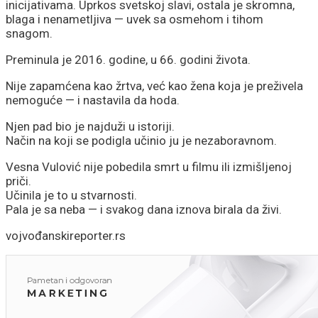
inicijativama. Uprkos svetskoj slavi, ostala je skromna,
blaga i nenametljiva — uvek sa osmehom i tihom
snagom.
Preminula je 2016. godine, u 66. godini života.
Nije zapamćena kao žrtva, već kao žena koja je preživela
nemoguće — i nastavila da hoda.
Njen pad bio je najduži u istoriji.
Način na koji se podigla učinio ju je nezaboravnom.
Vesna Vulović nije pobedila smrt u filmu ili izmišljenoj
priči.
Učinila je to u stvarnosti.
Pala je sa neba — i svakog dana iznova birala da živi.
vojvođanskireporter.rs