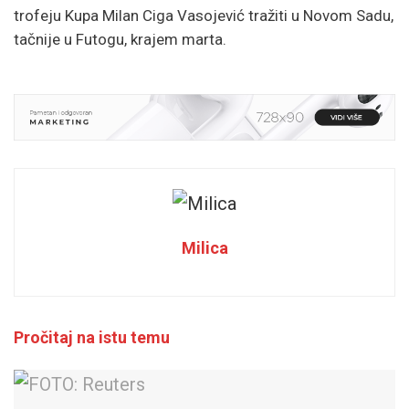
trofeju Kupa Milan Ciga Vasojević tražiti u Novom Sadu,
tačnije u Futogu, krajem marta.
Milica
Pročitaj na istu temu