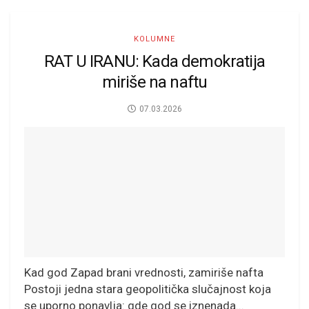
KOLUMNE
RAT U IRANU: Kada demokratija
miriše na naftu
07.03.2026
Kad god Zapad brani vrednosti, zamiriše nafta
Postoji jedna stara geopolitička slučajnost koja
se uporno ponavlja: gde god se iznenada...