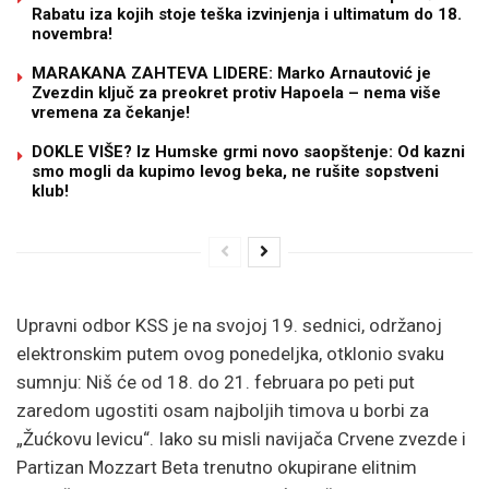
Rabatu iza kojih stoje teška izvinjenja i ultimatum do 18.
novembra!
MARAKANA ZAHTEVA LIDERE: Marko Arnautović je
Zvezdin ključ za preokret protiv Hapoela – nema više
vremena za čekanje!
DOKLE VIŠE? Iz Humske grmi novo saopštenje: Od kazni
smo mogli da kupimo levog beka, ne rušite sopstveni
klub!
Upravni odbor KSS je na svojoj 19. sednici, održanoj
elektronskim putem ovog ponedeljka, otklonio svaku
sumnju: Niš će od 18. do 21. februara po peti put
zaredom ugostiti osam najboljih timova u borbi za
„Žućkovu levicu“. Iako su misli navijača Crvene zvezde i
Partizan Mozzart Beta trenutno okupirane elitnim