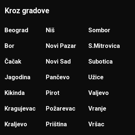
Kroz gradove
Beograd
Niš
Sombor
Bor
Novi Pazar
S.Mitrovica
Čačak
Novi Sad
Subotica
Jagodina
Pančevo
Užice
Kikinda
Pirot
Valjevo
Kragujevac
Požarevac
Vranje
Kraljevo
Priština
Vršac