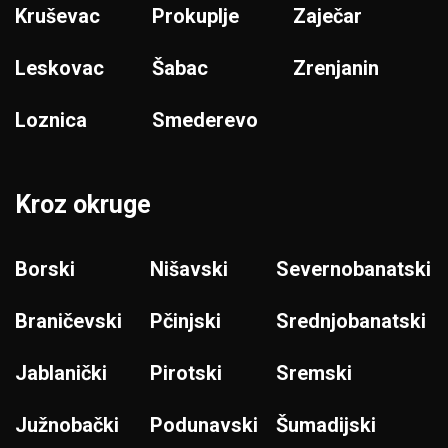
Kruševac
Prokuplje
Zaječar
Leskovac
Šabac
Zrenjanin
Loznica
Smederevo
Kroz okruge
Borski
Nišavski
Severnobanatski
Braničevski
Pčinjski
Srednjobanatski
Jablanički
Pirotski
Sremski
Južnobački
Podunavski
Šumadijski