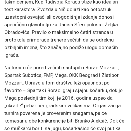
takmičenjem, Kup Radivoja Koraća stiže kao idealan
test karaktera. Zvezda u Niš dolazi kao petostruki
uzastopni osvajač, ali ovogodišnje izdanje donosi
specifičnu glavobolju za Janisa Sferopulosa i Željka
Obradovića. Pravilo o maksimalno četiri stranca u
protokolu primoraće trenere večitih da se odreknu
ozbiljnih imena, što značajno podiže ulogu domaćih
igrača.
Na turniru će pored večitih nastupiti i Borac Mozzart,
Spartak Subotica, FMP, Mega, OKK Beograd i Zlatibor
Mozzart. Upravo u tom društvu leži opasnost po
favorite – Spartak i Borac igraju sjajnu košarku, dok je
Mega poslednji tim koji je 2016. godine uspeo da
„ukrade“ pehar beogradskim velikanima. Organizacija
turnira poverena je proverenim snagama, pa će
komesar u obe konkurencije biti Branko Aleksić. Dok će
se muškarci boriti na jugu, košarkašice će svoj put ka