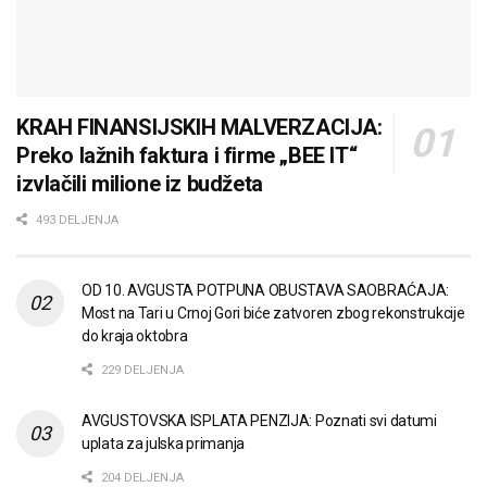
KRAH FINANSIJSKIH MALVERZACIJA:
Preko lažnih faktura i firme „BEE IT“
izvlačili milione iz budžeta
493 DELJENJA
OD 10. AVGUSTA POTPUNA OBUSTAVA SAOBRAĆAJA:
Most na Tari u Crnoj Gori biće zatvoren zbog rekonstrukcije
do kraja oktobra
229 DELJENJA
AVGUSTOVSKA ISPLATA PENZIJA: Poznati svi datumi
uplata za julska primanja
204 DELJENJA