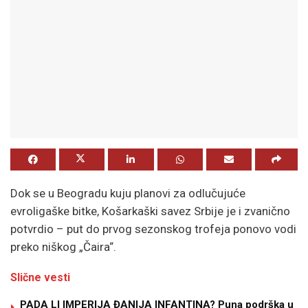
Dok se u Beogradu kuju planovi za odlučujuće
evroligaške bitke, Košarkaški savez Srbije je i zvanično
potvrdio – put do prvog sezonskog trofeja ponovo vodi
preko niškog „Čaira“.
Slične vesti
PADA LI IMPERIJA ĐANIJA INFANTINA? Puna podrška u