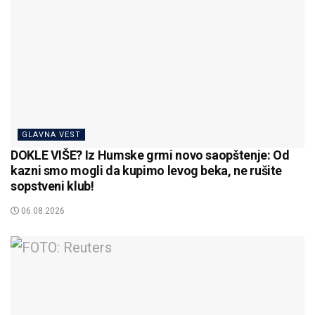
GLAVNA VEST
DOKLE VIŠE? Iz Humske grmi novo saopštenje: Od
kazni smo mogli da kupimo levog beka, ne rušite
sopstveni klub!
06.08.2026