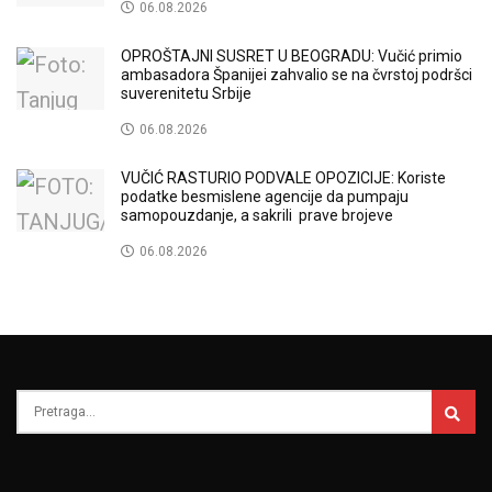
06.08.2026
OPROŠTAJNI SUSRET U BEOGRADU: Vučić primio
ambasadora Španijei zahvalio se na čvrstoj podršci
suverenitetu Srbije
06.08.2026
VUČIĆ RASTURIO PODVALE OPOZICIJE: Koriste
podatke besmislene agencije da pumpaju
samopouzdanje, a sakrili prave brojeve
06.08.2026