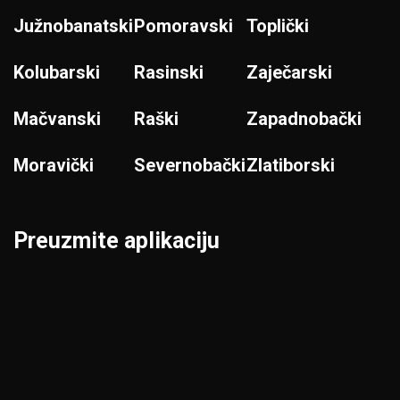
Južnobanatski
Pomoravski
Toplički
Kolubarski
Rasinski
Zaječarski
Mačvanski
Raški
Zapadnobački
Moravički
Severnobački
Zlatiborski
Preuzmite aplikaciju