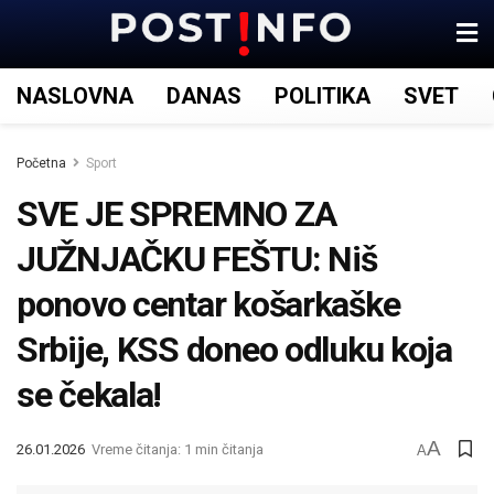
NASLOVNA
DANAS
POLITIKA
SVET
Početna
Sport
SVE JE SPREMNO ZA
JUŽNJAČKU FEŠTU: Niš
ponovo centar košarkaške
Srbije, KSS doneo odluku koja
se čekala!
A
26.01.2026
Vreme čitanja: 1 min čitanja
A