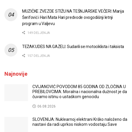
MUZIČKE ZVEZDE STIŽU NA TEŠNJARSKE VEČERI: Marija
Šerifović i Hari Mata Hari predvode ovogodišnji letnji
program u Valjevu
149 DELJENJA
TEŽAK UDES NA GAZELI: Sudarili se motociklista i taksista
157 DELJENJA
Najnovije
CVIJANOVIĆ POVODOM 85 GODINA OD ZLOČINA U
PREBILOVCIMA: Moralna i nacionalna dužnost je da
čuvamo istinu o ustaškom genocidu
06.08.2026
SLOVENIJA: Nuklearnoj elektrani Krško naloženo da
nastavi da radi uprkos niskom vodostaju Save