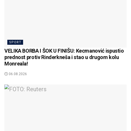
SPORT
VELIKA BORBA I ŠOK U FINIŠU: Kecmanović ispustio
prednost protiv Rinderkneša i stao u drugom kolu
Monreala!
06.08.2026