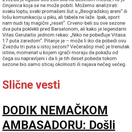
činjenica koja se ne može pobiti. Možemo analizirati
svaku loptu, svaki promašeni šut u „Beogradskoj areni“ ili
lošu komunikaciju u piku, ali tabela ne laže. Ipak, sport
nam nudi taj magični „reset“. Crveno-beli su ove sezone
dva puta poklekli pred Barselonom, ali kako je legendarni
Vitas Gerulaitis jednom rekao: „Niko ne pobeđuje Vitasa
17 puta zaredom“. Pitanje je – može li iko da pobedi ovu
Zvezdu tri puta u istoj sezoni? Večerašnji meč je trenutak
istine, momenat u kojem igrači moraju da pokažu od
čega su napravljeni i da li je tih deset pobeda tokom
sezone bio samo sticaj okolnosti ili najava nečeg većeg.
Slične vesti
DODIK NEMAČKOM
AMBASADORU: Došli