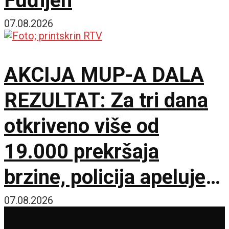
Fuđijen
07.08.2026
AKCIJA MUP-A DALA
REZULTAT: Za tri dana
otkriveno više od
19.000 prekršaja
brzine, policija apeluje
na vozače pred burni
07.08.2026
vikend