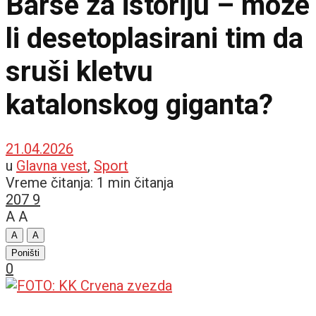
Barse za istoriju – može
li desetoplasirani tim da
sruši kletvu
katalonskog giganta?
21.04.2026
u
Glavna vest
,
Sport
Vreme čitanja: 1 min čitanja
207
9
A
A
A
A
Poništi
0