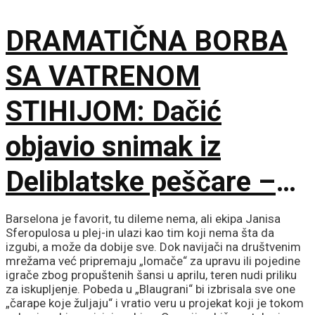
DRAMATIČNA BORBA
SA VATRENOM
STIHIJOM: Dačić
objavio snimak iz
Deliblatske peščare –
ubačena i tri helikoptera
Barselona je favorit, tu dileme nema, ali ekipa Janisa
Sferopulosa u plej-in ulazi kao tim koji nema šta da
izgubi, a može da dobije sve. Dok navijači na društvenim
mrežama već pripremaju „lomače“ za upravu ili pojedine
igrače zbog propuštenih šansi u aprilu, teren nudi priliku
za iskupljenje. Pobeda u „Blaugrani“ bi izbrisala sve one
„čarape koje žuljaju“ i vratio veru u projekat koji je tokom