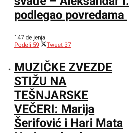
svađe – Aleksandar I.
podlegao povredama
147 deljenja
Podeli
59
Tweet
37
MUZIČKE ZVEZDE
STIŽU NA
TEŠNJARSKE
VEČERI: Marija
Šerifović i Hari Mata