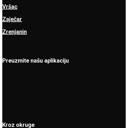
Vršac
Zaječar
Zrenjanin
Preuzmite našu aplikaciju
Kroz okruge