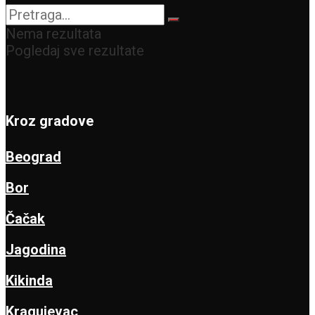
Nema rezultata
Pogledaj sve rezultate
Kroz gradove
Beograd
Bor
Čačak
Jagodina
Kikinda
Kragujevac