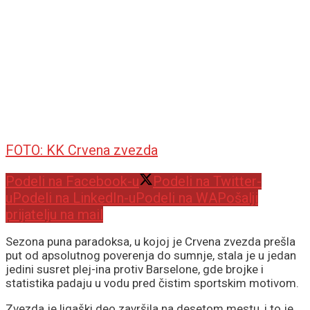
FOTO: KK Crvena zvezda
Podeli na Facebook-u
Podeli na Twitter-
u
Podeli na LinkedIn-u
Podeli na WA
Pošalji
prijatelju na mail
Sezona puna paradoksa, u kojoj je Crvena zvezda prešla
put od apsolutnog poverenja do sumnje, stala je u jedan
jedini susret plej-ina protiv Barselone, gde brojke i
statistika padaju u vodu pred čistim sportskim motivom.
Zvezda je ligaški deo završila na desetom mestu, i to je