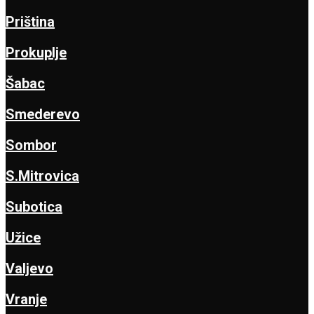
Priština
Prokuplje
Šabac
Smederevo
Sombor
S.Mitrovica
Subotica
Užice
Valjevo
Vranje