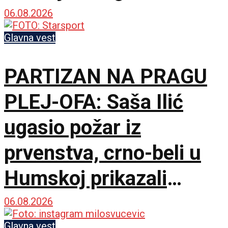
06.08.2026
Glavna vest
PARTIZAN NA PRAGU
PLEJ-OFA: Saša Ilić
ugasio požar iz
prvenstva, crno-beli u
Humskoj prikazali
najboljih sat vremena u
06.08.2026
Glavna vest