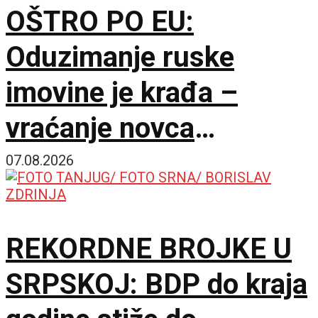
OŠTRO PO EU:
Oduzimanje ruske
imovine je krađa –
vraćanje novca
omogućilo bi mir u
07.08.2026
Ukrajini
REKORDNE BROJKE U
SRPSKOJ: BDP do kraja