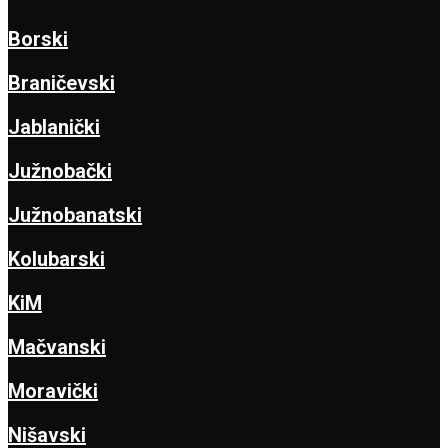
Borski
Braničevski
Jablanički
Južnobački
Južnobanatski
Kolubarski
KiM
Mačvanski
Moravički
Nišavski