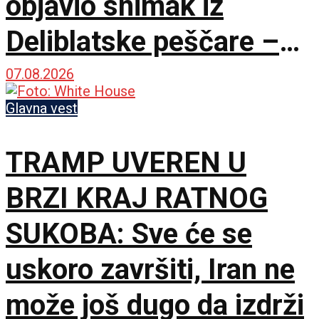
objavio snimak iz
Deliblatske peščare –
ubačena i tri helikoptera
07.08.2026
Glavna vest
TRAMP UVEREN U
BRZI KRAJ RATNOG
SUKOBA: Sve će se
uskoro završiti, Iran ne
može još dugo da izdrži