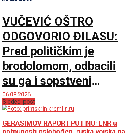
sezoni!
VUČEVIĆ OŠTRO
ODGOVORIO ĐILASU:
Pred političkim je
brodolomom, odbacili
su ga i sopstveni
saborci
06.08.2026
Sledeći post
GERASIMOV RAPORT PUTINU: LNR u
potpunosti oslobođen, ruska vojska na