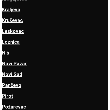
Kraljevo
Kruševac
Leskovac
Loznica
Niš
Novi Pazar
Novi Sad
Pančevo
Pirot
Požarevac