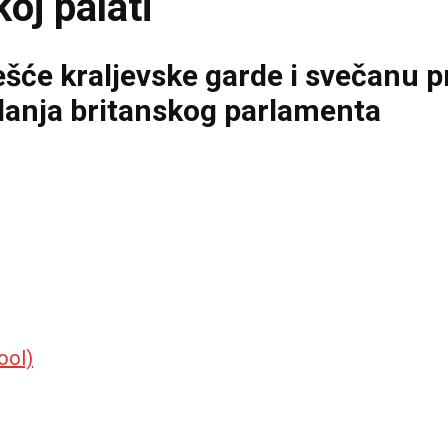
oj palati
šće kraljevske garde i svečanu 
danja britanskog parlamenta