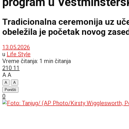
program u Vestminstersk
Tradicionalna ceremonija uz uče
obeležila je početak novog zase
13.05.2026
u
Life Style
Vreme čitanja: 1 min čitanja
210
11
A
A
A
A
Poništi
0