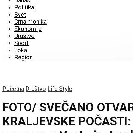
Danas
Politika
Svet
Crna hronika
Ekonomija
Društvo
Sport
Lokal
Region
Početna
Društvo
Life Style
FOTO/ SVEČANO OTVA
KRALJEVSKE POČASTI: Kra