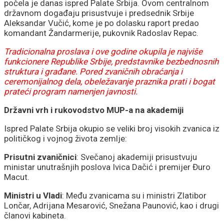
sakrili prave brojeve
počela je danas ispred Palate Srbija. Ovom centralnom
državnom događaju prisustvuje i predsednik Srbije
Aleksandar Vučić, kome je po dolasku raport predao
komandant Žandarmerije, pukovnik Radoslav Repac.
Tradicionalna proslava i ove godine okupila je najviše
funkcionere Republike Srbije, predstavnike bezbednosnih
struktura i građane. Pored zvaničnih obraćanja i
ceremonijalnog dela, obeležavanje praznika prati i bogat
prateći program namenjen javnosti.
Državni vrh i rukovodstvo MUP-a na akademiji
Ispred Palate Srbija okupio se veliki broj visokih zvanica iz
političkog i vojnog života zemlje:
Prisutni zvaničnici
: Svečanoj akademiji prisustvuju
ministar unutrašnjih poslova Ivica Dačić i premijer Đuro
Macut.
Ministri u Vladi
: Među zvanicama su i ministri Zlatibor
Lončar, Adrijana Mesarović, Snežana Paunović, kao i drugi
članovi kabineta.