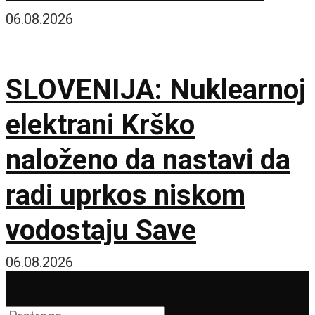
dužnost je da čuvamo
06.08.2026
istinu o ustaškom
SLOVENIJA: Nuklearnoj
genocidu
elektrani Krško
naloženo da nastavi da
radi uprkos niskom
vodostaju Save
06.08.2026