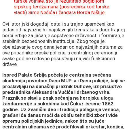
turske vojnike, što je rezultiralo pogibijom
srpskog terdžumana (posrednika kod turske
vlasti) Sime Nešića i žandara Đorđa Nišlije.
Ovi istorijski događaji ostali su trajno upamćeni kao
jedan od najvažnijih i najslavnijih trenutaka u dugotrajnoj
borbi Srbije za jačanje sopstvene državnosti i formiranje
stabilnih bezbednosnih institucija. Zbog toga je
obeležavanje ovog dana jedan od najvažnijih datuma za
sve pripadnike srpske policije, a centralnoj ceremoniji
svake godine redovno prisustvuju najviši funkcioneri
države.
Ispred Palate Srbija počela je centralna svečana
akademija povodom Dana MUP-a i Dana policije, koji se
proslavljaju na današnji praznik Duhove, uz prisustvo
predsednika Aleksandra Vučića i državnog vrha.
Praznik se slavi u znak sećanja na herojsku ulogu
žandarmerije u sukobima kod Čukur-česme 1862.
godine. Uz zvanični deo i tradiciju polaganja venaca,
građani će danas moći da obiđu tehnički zbor i vide
opremu policijskih jedinica, nakon što su juče
centralnim ulicama već prodefilovali orkestar, konjica,