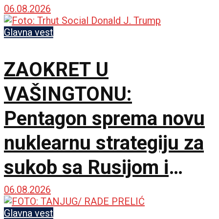
06.08.2026
Glavna vest
ZAOKRET U
VAŠINGTONU:
Pentagon sprema novu
nuklearnu strategiju za
sukob sa Rusijom i
Kinom
06.08.2026
Glavna vest