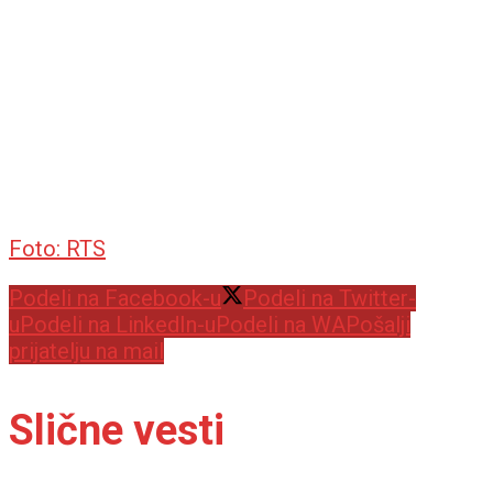
Foto: RTS
Podeli na Facebook-u
Podeli na Twitter-
u
Podeli na LinkedIn-u
Podeli na WA
Pošalji
prijatelju na mail
Slične vesti