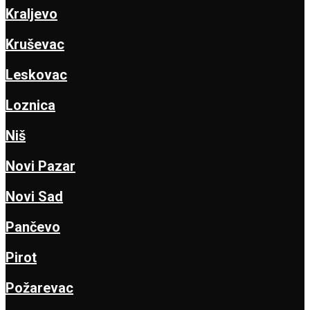
Kraljevo
Kruševac
Leskovac
Loznica
Niš
Novi Pazar
Novi Sad
Pančevo
Pirot
Požarevac