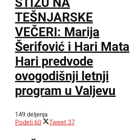
STIŽU NA
TEŠNJARSKE
VEČERI: Marija
Šerifović i Hari Mata
Hari predvode
ovogodišnji letnji
program u Valjevu
149 deljenja
Podeli
60
Tweet
37