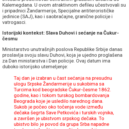
Kalemegdana. U ovom atraktivnom defileu učestvovali su
i pripadnici Žandarmerije, Specijalne antiterorističke
jedinice (SAJ), kao i saobraćajne, granične policije i
vatrogasci.
Istorijski kontekst: Slava Duhovi i sećanje na Čukur-
česmu
Ministarstvo unutrašnjih poslova Republike Srbije danas
proslavlja svoju slavu Duhovi, koja je ujedno proglašena
za Dan ministarstva i Dan policije. Ovaj datum ima
duboko istorijsko utemeljenje:
Taj dan je izabran u čast sećanja na presudnu
ulogu Srpske Žandarmerije u sukobima sa
Turcima kod beogradske Čukur-česme 1862.
godine, kao i tokom turskog bombardovanja
Beograda koje je usledilo narednog dana.
Sukob je počeo oko točenja vode između
dečaka šegrta Save Petkovića i turskih vojnika,
a završen je ubistvom srpskog dečaka. To
ubistvo bilo je povod da grupa Srba napadne