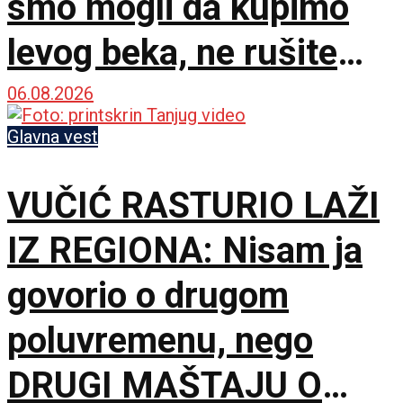
smo mogli da kupimo
levog beka, ne rušite
sopstveni klub!
06.08.2026
Glavna vest
VUČIĆ RASTURIO LAŽI
IZ REGIONA: Nisam ja
govorio o drugom
poluvremenu, nego
DRUGI MAŠTAJU O