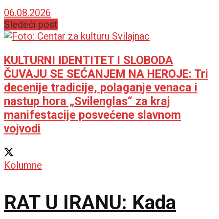
NJEMU
06.08.2026
Sledeći post
KULTURNI IDENTITET I SLOBODA
ČUVAJU SE SEĆANJEM NA HEROJE: Tri
decenije tradicije, polaganje venaca i
nastup hora „Svilenglas“ za kraj
manifestacije posvećene slavnom
vojvodi
Kolumne
RAT U IRANU: Kada