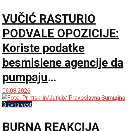
VUČIĆ RASTURIO
PODVALE OPOZICIJE:
Koriste podatke
besmislene agencije da
pumpaju
samopouzdanje, a
06.08.2026
sakrili prave brojeve
Glavna vest
BURNA REAKCIJA