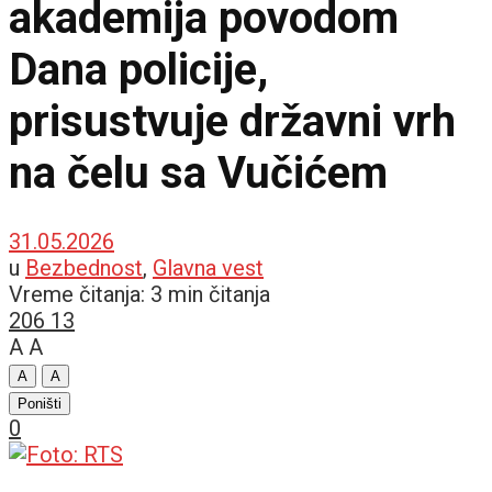
akademija povodom
Dana policije,
prisustvuje državni vrh
na čelu sa Vučićem
31.05.2026
u
Bezbednost
,
Glavna vest
Vreme čitanja: 3 min čitanja
206
13
A
A
A
A
Poništi
0