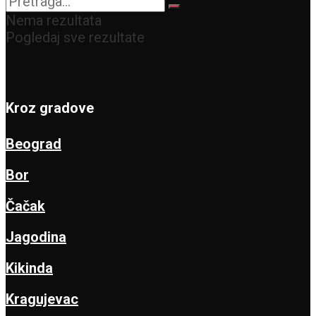
Nema rezultata
Pogledaj sve rezultate
Kroz gradove
Beograd
Bor
Čačak
Jagodina
Kikinda
Kragujevac