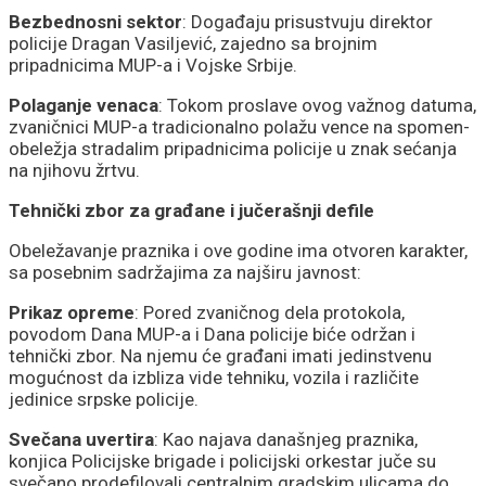
Bezbednosni sektor
: Događaju prisustvuju direktor
policije Dragan Vasiljević, zajedno sa brojnim
pripadnicima MUP-a i Vojske Srbije.
Polaganje venaca
: Tokom proslave ovog važnog datuma,
zvaničnici MUP-a tradicionalno polažu vence na spomen-
obeležja stradalim pripadnicima policije u znak sećanja
na njihovu žrtvu.
Tehnički zbor za građane i jučerašnji defile
Obeležavanje praznika i ove godine ima otvoren karakter,
sa posebnim sadržajima za najširu javnost:
Prikaz opreme
: Pored zvaničnog dela protokola,
povodom Dana MUP-a i Dana policije biće održan i
tehnički zbor. Na njemu će građani imati jedinstvenu
mogućnost da izbliza vide tehniku, vozila i različite
jedinice srpske policije.
Svečana uvertira
: Kao najava današnjeg praznika,
konjica Policijske brigade i policijski orkestar juče su
svečano prodefilovali centralnim gradskim ulicama do