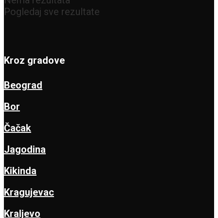
Pogledaj sve rezultate
Kroz gradove
Beograd
Bor
Čačak
Jagodina
Kikinda
Kragujevac
Kraljevo