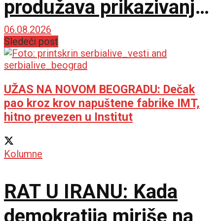
produžava prikazivanje
u IMAX dvorani
06.08.2026
Sledeći post
UŽAS NA NOVOM BEOGRADU: Dečak
pao kroz krov napuštene fabrike IMT,
hitno prevezen u Institut
Kolumne
RAT U IRANU: Kada
demokratija miriše na