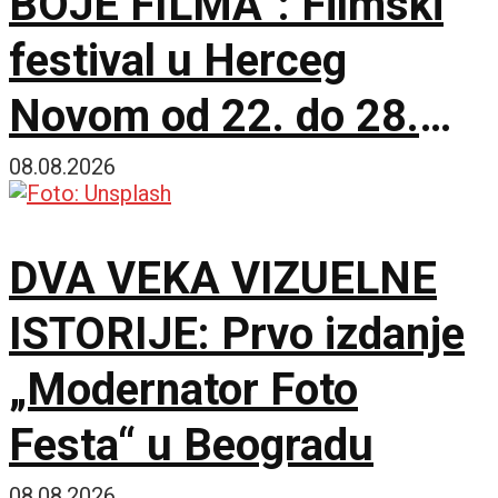
BOJE FILMA“: Filmski
festival u Herceg
Novom od 22. do 28.
avgusta
08.08.2026
DVA VEKA VIZUELNE
ISTORIJE: Prvo izdanje
„Modernator Foto
Festa“ u Beogradu
08.08.2026