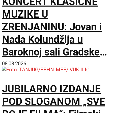
KONCERT KLASIČNE
MUZIKE U
ZRENJANINU: Jovan i
Nada Kolundžija u
Baroknoj sali Gradske
kuće
08.08.2026
JUBILARNO IZDANJE
POD SLOGANOM „SVE