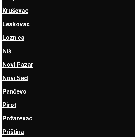
Kruševac
Leskovac
Loznica
Niš
Novi Pazar
Novi Sad
Pančevo
Pirot
Požarevac
Priština