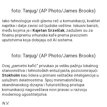
foto: Tanjug/ (AP Photo/James Brooks)
Iako tehnologija vodi glavnu reč u komunikaciji, kvalitet
napitka i dalje zavisi od ljudske veštine. Iskusni baristi,
među kojima je i
Kajetan Grzelčak
, zaduženi su za
finalnu pripremu vrhunske kafe prema preciznim
uputstvima koja dobijaju od AI sistema.
foto: Tanjug/ (AP Photo/James Brooks)
Ovaj „pametni kafić“ privukao je veliku pažnju lokalnog
stanovništva i tehnoloških entuzijasta, pozicionirajući
Stokholm
kao lidera u primeni veštačke inteligencije u
uslužnim delatnostima. Spoj minimalističkog
skandinavskog dizajna i futurističkog pristupa
komunikaciji nagoveštava novi pravac u razvoju
modernog ugostiteljstva.
N.V.