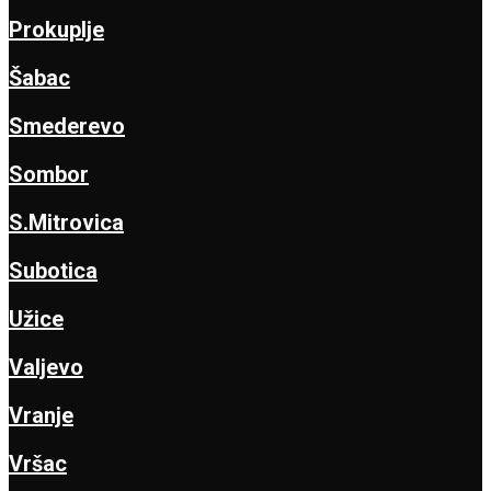
Prokuplje
Šabac
Smederevo
Sombor
S.Mitrovica
Subotica
Užice
Valjevo
Vranje
Vršac