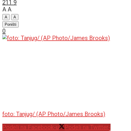
211
9
A
A
A
A
Poništi
0
foto: Tanjug/ (AP Photo/James Brooks)
Podeli na Facebook-u
Podeli na Twitter-