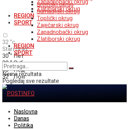
Zapadnobački okrug
Sremski okrug
Zlatiborski okrug
Šumadijski okrug
REGION
Toplički okrug
SPORT
Zaječarski okrug
Zapadnobački okrug
Zlatiborski okrug
32
°c
REGION
Stari Grad
SPORT
30
°
Пет
30
°
Суб
30
°
Нед
Nema rezultata
32
°
Пон
Pogledaj sve rezultate
Naslovna
Danas
Politika