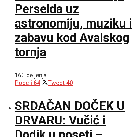
Perseida uz
astronomiju, muziku i
zabavu kod Avalskog
tornja
160 deljenja
Podeli
64
Tweet
40
SRDAČAN DOČEK U
DRVARU: Vučić i
Dodik u poseti –