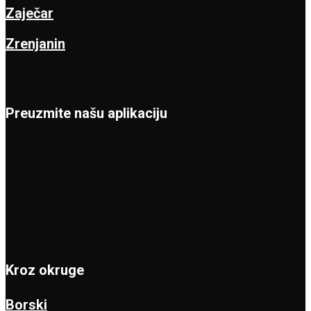
Zaječar
Zrenjanin
Preuzmite našu aplikaciju
Kroz okruge
Borski