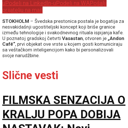
u
Podeli na LinkedIn-u
Podeli na WA
Pošalji
prijatelju na mail
STOKHOLM
– Švedska prestonica postala je bogatija za
nesvakidašnji ugostiteljski koncept koji briše granice
između tehnologije i svakodnevnog rituala ispijanja kafe.
U poznatoj gradskoj četvrti
Vasastan
, otvoren je
„Andon
Café“
, prvi objekat ove vrste u kojem gosti komuniciraju
sa veštačkom inteligencijom kako bi personalizovali
svoje narudžbine.
Slične vesti
FILMSKA SENZACIJA O
KRALJU POPA DOBIJA