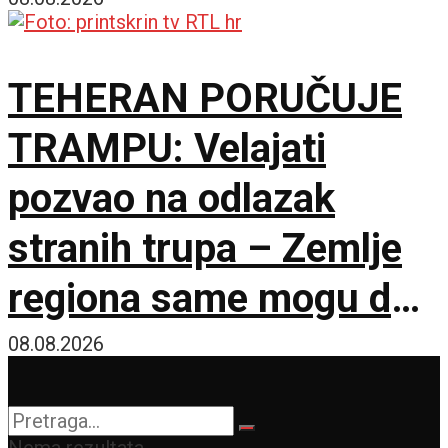
TEHERAN PORUČUJE
TRAMPU: Velajati
pozvao na odlazak
stranih trupa – Zemlje
regiona same mogu da
osiguraju bezbednost
08.08.2026
Nema rezultata