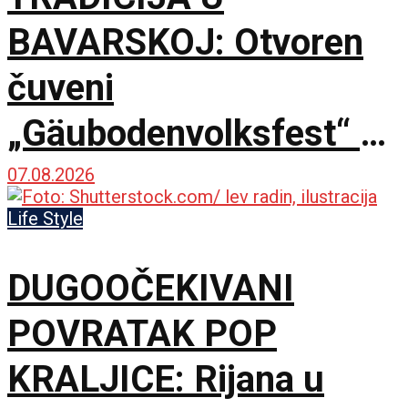
BAVARSKOJ: Otvoren
čuveni
„Gäubodenvolksfest“ u
Štraubingu
07.08.2026
Life Style
DUGOOČEKIVANI
POVRATAK POP
KRALJICE: Rijana u