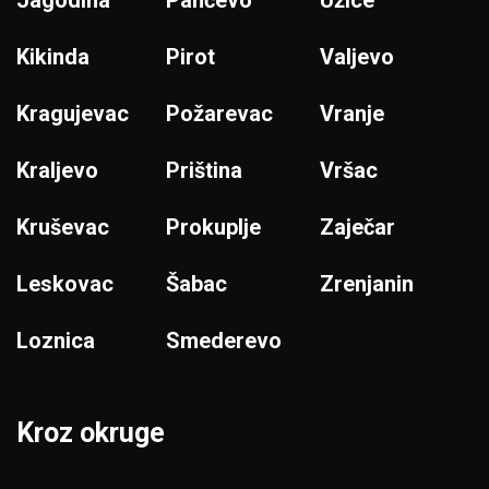
Jagodina
Pančevo
Užice
Kikinda
Pirot
Valjevo
Kragujevac
Požarevac
Vranje
Kraljevo
Priština
Vršac
Kruševac
Prokuplje
Zaječar
Leskovac
Šabac
Zrenjanin
Loznica
Smederevo
Kroz okruge