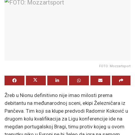
FOTO: Mozzartsport
Žreb u Nionu definitivno nije imao milosti prema
debitantu na međunarodnoj sceni, ekipi Železničara iz
Pančeva. Tim koji sa klupe predvodi Radomir Koković u
drugom kolu kvalifikacija za Ligu konferencije ide na
megdan portugalskoj Bragi, timu protiv kojeg u ovom
trenutku niko u Evropi ne bi želeo da igra na samom