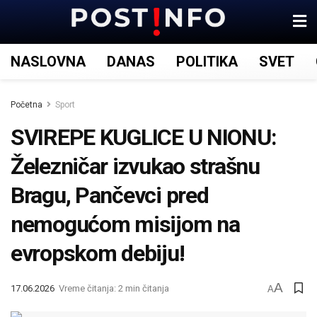
NASLOVNA
DANAS
POLITIKA
SVET
Početna
Sport
SVIREPE KUGLICE U NIONU:
Železničar izvukao strašnu
Bragu, Pančevci pred
nemogućom misijom na
evropskom debiju!
A
17.06.2026
Vreme čitanja: 2 min čitanja
A