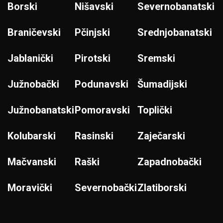
Borski
Nišavski
Severnobanatski
Braničevski
Pčinjski
Srednjobanatski
Jablanički
Pirotski
Sremski
Južnobački
Podunavski
Šumadijski
Južnobanatski
Pomoravski
Toplički
Kolubarski
Rasinski
Zaječarski
Mačvanski
Raški
Zapadnobački
Moravički
Severnobački
Zlatiborski