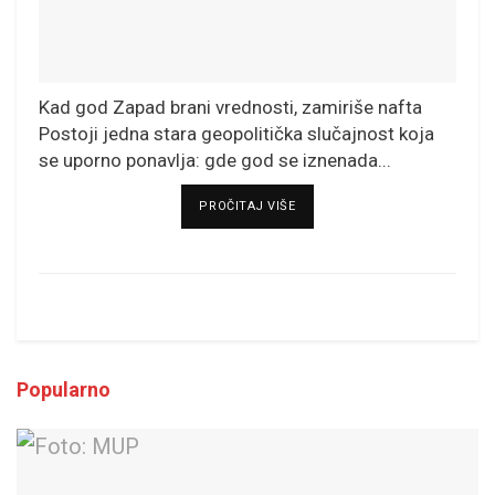
Kad god Zapad brani vrednosti, zamiriše nafta
Postoji jedna stara geopolitička slučajnost koja
se uporno ponavlja: gde god se iznenada...
DETAILS
PROČITAJ VIŠE
Popularno