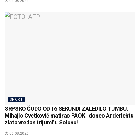
06.08.2026
SPORT
SRPSKO ČUDO OD 16 SEKUNDI ZALEDILO TUMBU:
Mihajlo Cvetković matirao PAOK i doneo Anderlehtu
zlata vredan trijumf u Solunu!
06.08.2026