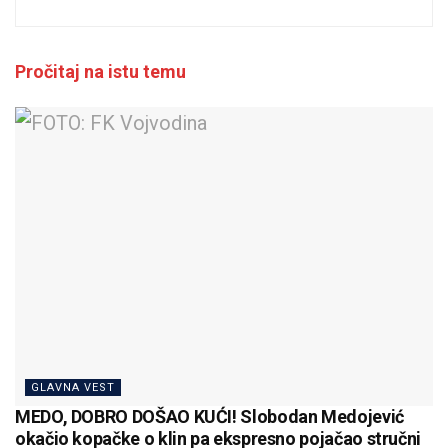
Pročitaj na istu temu
GLAVNA VEST
MEDO, DOBRO DOŠAO KUĆI! Slobodan Medojević
okačio kopačke o klin pa ekspresno pojačao stručni