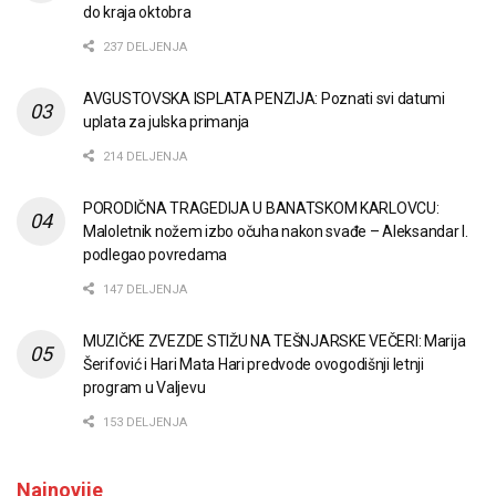
do kraja oktobra
237 DELJENJA
AVGUSTOVSKA ISPLATA PENZIJA: Poznati svi datumi
uplata za julska primanja
214 DELJENJA
PORODIČNA TRAGEDIJA U BANATSKOM KARLOVCU:
Maloletnik nožem izbo očuha nakon svađe – Aleksandar I.
podlegao povredama
147 DELJENJA
MUZIČKE ZVEZDE STIŽU NA TEŠNJARSKE VEČERI: Marija
Šerifović i Hari Mata Hari predvode ovogodišnji letnji
program u Valjevu
153 DELJENJA
Najnovije