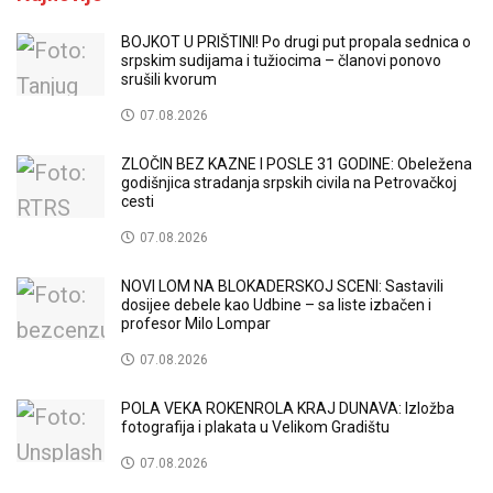
BOJKOT U PRIŠTINI! Po drugi put propala sednica o
srpskim sudijama i tužiocima – članovi ponovo
srušili kvorum
07.08.2026
ZLOČIN BEZ KAZNE I POSLE 31 GODINE: Obeležena
godišnjica stradanja srpskih civila na Petrovačkoj
cesti
07.08.2026
NOVI LOM NA BLOKADERSKOJ SCENI: Sastavili
dosijee debele kao Udbine – sa liste izbačen i
profesor Milo Lompar
07.08.2026
POLA VEKA ROKENROLA KRAJ DUNAVA: Izložba
fotografija i plakata u Velikom Gradištu
07.08.2026