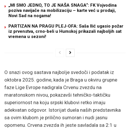
„MI SMO JEDNO, TO JE NAŠA SNAGA“: FK Vojvodina
poziva navijače na mobilizaciju – karte već u prodaji,
Novi Sad na nogama!
PARTIZAN NA PRAGU PLEJ-OFA: Saša Ilić ugasio požar
iz prvenstva, crno-beli u Humskoj prikazali najboljih sat
vremena u sezoni!
O snazi ovog sastava najbolje svedoči i podatak iz
oktobra 2025. godine, kada je Braga u okviru grupne
faze Lige Evrope nadigrala Crvenu zvezdu na
maratonskom nivou, pokazavši tehničko-taktičku
superiornost na koju srpski klubovi retko imaju
adekvatan odgovor. Istorijat duela naših predstavnika
sa ovim klubom je prilično sumoran i nudi jasnu
opomenu. Crvena zvezda ih jeste savladala sa 2:1 u