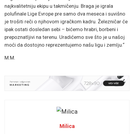
najkvalitetniju ekipu u takmičenju. Braga je igrala
polufinale Lige Evrope pre samo dva meseca i suvišno
je trošiti reči o njihovom igračkom kadru. Železničar će
ipak ostati dosledan sebi – bićemo hrabri, borbeni i
prepoznatljivi na terenu. Uradićemo sve što je u našoj
moći da dostojno reprezentujemo našu ligu i zemlju.“
M.M.
Milica