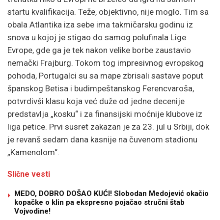
startu kvalifikacija. Teže, objektivno, nije moglo. Tim sa
obala Atlantika iza sebe ima takmičarsku godinu iz
snova u kojoj je stigao do samog polufinala Lige
Evrope, gde ga je tek nakon velike borbe zaustavio
nemački Frajburg. Tokom tog impresivnog evropskog
pohoda, Portugalci su sa mape zbrisali sastave poput
španskog Betisa i budimpeštanskog Ferencvaroša,
potvrdivši klasu koja već duže od jedne decenije
predstavlja „kosku“ i za finansijski moćnije klubove iz
liga petice. Prvi susret zakazan je za 23. jul u Srbiji, dok
je revanš sedam dana kasnije na čuvenom stadionu
„Kamenolom“.
Slične vesti
MEDO, DOBRO DOŠAO KUĆI! Slobodan Medojević okačio
kopačke o klin pa ekspresno pojačao stručni štab
Vojvodine!