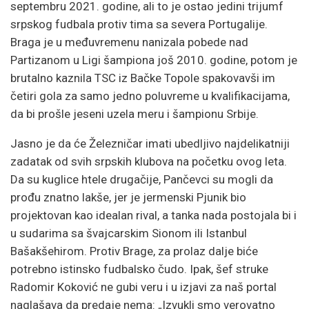
septembru 2021. godine, ali to je ostao jedini trijumf
srpskog fudbala protiv tima sa severa Portugalije.
Braga je u međuvremenu nanizala pobede nad
Partizanom u Ligi šampiona još 2010. godine, potom je
brutalno kaznila TSC iz Bačke Topole spakovavši im
četiri gola za samo jedno poluvreme u kvalifikacijama,
da bi prošle jeseni uzela meru i šampionu Srbije.
Jasno je da će Železničar imati ubedljivo najdelikatniji
zadatak od svih srpskih klubova na početku ovog leta.
Da su kuglice htele drugačije, Pančevci su mogli da
prođu znatno lakše, jer je jermenski Pjunik bio
projektovan kao idealan rival, a tanka nada postojala bi i
u sudarima sa švajcarskim Sionom ili Istanbul
Bašakšehirom. Protiv Brage, za prolaz dalje biće
potrebno istinsko fudbalsko čudo. Ipak, šef struke
Radomir Koković ne gubi veru i u izjavi za naš portal
naglašava da predaje nema: „Izvukli smo verovatno