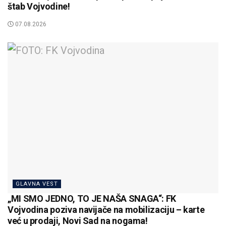
štab Vojvodine!
07.08.2026
GLAVNA VEST
„MI SMO JEDNO, TO JE NAŠA SNAGA“: FK
Vojvodina poziva navijače na mobilizaciju – karte
već u prodaji, Novi Sad na nogama!