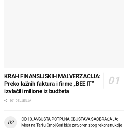
KRAH FINANSIJSKIH MALVERZACIJA:
Preko lažnih faktura i firme „BEE IT“
izvlačili milione iz budžeta
501 DELJENJA
OD 10. AVGUSTA POTPUNA OBUSTAVA SAOBRAĆAJA:
Most na Tari u Crnoj Gori biće zatvoren zbog rekonstrukcije