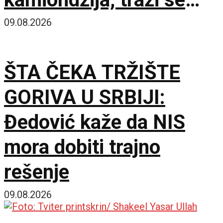
hitan sastanak sa
09.08.2026
Evropskom komisijom
ŠTA ČEKA TRŽIŠTE
GORIVA U SRBIJI:
Đedović kaže da NIS
mora dobiti trajno
rešenje
09.08.2026