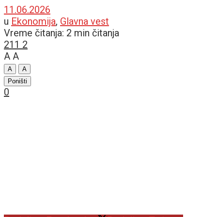
11.06.2026
u
Ekonomija
,
Glavna vest
Vreme čitanja: 2 min čitanja
211
2
A
A
A
A
Poništi
0