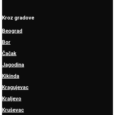
Kroz gradove
Beograd
Bor
Čačak
Jagodina
Kikinda
Kragujevac
Kraljevo
Kruševac