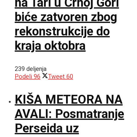
na Tari u Crnoj Gori
biće zatvoren zbog
rekonstrukcije do
kraja oktobra
239 deljenja
Podeli
96
Tweet
60
KIŠA METEORA NA
AVALI: Posmatranje
Perseida uz