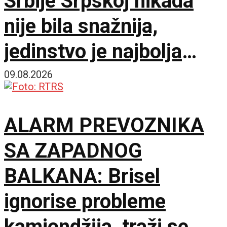
Srbije Srpskoj nikada
nije bila snažnija,
jedinstvo je najbolja
garancija
09.08.2026
ALARM PREVOZNIKA
SA ZAPADNOG
BALKANA: Brisel
ignorise probleme
kamiondžija, traži se