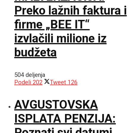
Preko lažnih faktura i
firme „BEE IT“
izvlačili milione iz
budžeta
504 deljenja
Podeli
202
Tweet
126
AVGUSTOVSKA
ISPLATA PENZIJA:
Poznati svi datumi