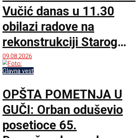
Vučić danas u 11.30
obilazi radove na
rekonstrukciji Starog
železničkog mosta
09.08.2026
Glavna vest
OPŠTA POMETNJA U
GUČI: Orban oduševio
posetioce 65.