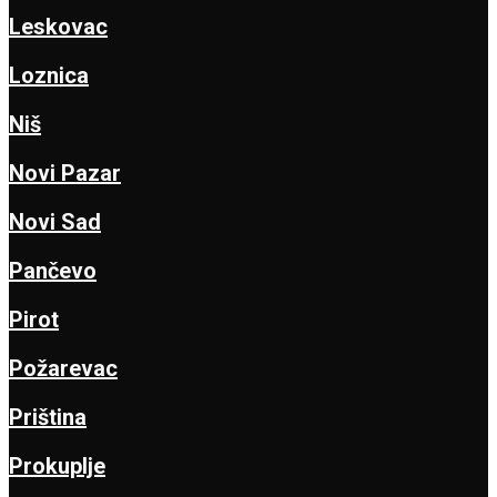
Leskovac
Loznica
Niš
Novi Pazar
Novi Sad
Pančevo
Pirot
Požarevac
Priština
Prokuplje