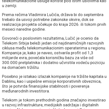
telekomunikacione usluge koriste pod istim uslovima kao
u zemlji.
Prema rečima Vladimira Lučića, država bi do septembra
trebalo da usvoji potrebne zakonske okvire, dok se
realizacija projekta očekuje do kraja 2026. ili tokom prvih
meseci naredne godine.
Govoreći o poslovnim rezultatima, Lučić je ocenio da
Telekom Srbija beleži jedan od najdinamičnijih razvojnih
ciklusa među telekomunikacionim operaterima u regionu.
Kompanija je, kako je naveo, ostvarila profit od 1,3
milijarde evra, povećala korisničku bazu za više od
300.000 pretplatnika i dodatno učvrstila vodeću poziciju
na domaćem tržištu.
Posebno je istakao izlazak kompanije na tržište kapitala u
Dablinu, kao i uspešne emisije korporativnih obveznica,
što je potvrda finansijske stabilnosti i poverenja
međunarodnih investitora.
Telekom je tokom prethodnih godina značajno investirao
u razvoj infrastrukture, medijskih sadržaja i digitalnih