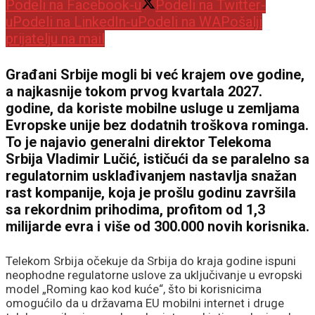
Podeli na Facebook-u
Podeli na Twitter-
u
Podeli na LinkedIn-u
Podeli na WA
Pošalji
prijatelju na mail
Građani Srbije mogli bi već krajem ove godine,
a najkasnije tokom prvog kvartala 2027.
godine, da koriste mobilne usluge u zemljama
Evropske unije bez dodatnih troškova rominga.
To je najavio generalni direktor Telekoma
Srbija Vladimir Lučić, ističući da se paralelno sa
regulatornim usklađivanjem nastavlja snažan
rast kompanije, koja je prošlu godinu završila
sa rekordnim prihodima, profitom od 1,3
milijarde evra i više od 300.000 novih korisnika.
Telekom Srbija očekuje da Srbija do kraja godine ispuni
neophodne regulatorne uslove za uključivanje u evropski
model „Roming kao kod kuće“, što bi korisnicima
omogućilo da u državama EU mobilni internet i druge