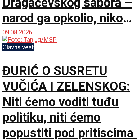
Dragačevskog sabora –
narod ga opkolio, niko
ne veruje koliko je
09.08.2026
opušten
Glavna vest
ĐURIĆ O SUSRETU
VUČIĆA I ZELENSKOG:
Niti ćemo voditi tuđu
politiku, niti ćemo
popustiti pod pritiscima