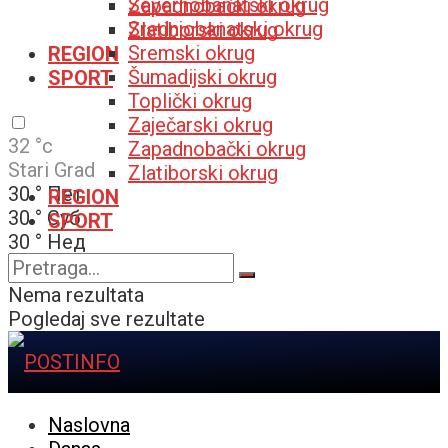
Severnobanatski okrug
Zapadnobački okrug
Srednjobanatski okrug
Zlatiborski okrug
Sremski okrug
REGION
Šumadijski okrug
SPORT
Toplički okrug
Zaječarski okrug
32
°c
Zapadnobački okrug
Stari Grad
Zlatiborski okrug
30
°
Пет
REGION
30
°
Суб
SPORT
30
°
Нед
32
°
Пон
Nema rezultata
Pogledaj sve rezultate
Naslovna