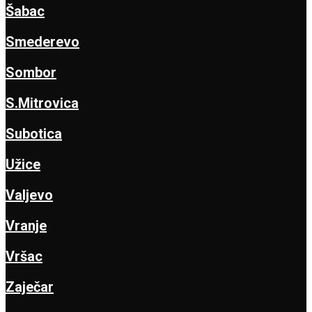
Šabac
Smederevo
Sombor
S.Mitrovica
Subotica
Užice
Valjevo
Vranje
Vršac
Zaječar