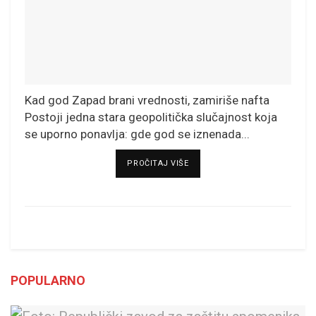
Kad god Zapad brani vrednosti, zamiriše nafta
Postoji jedna stara geopolitička slučajnost koja
se uporno ponavlja: gde god se iznenada...
DETAILS
PROČITAJ VIŠE
POPULARNO