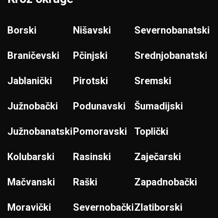
Borski
Nišavski
Severnobanatski
Braničevski
Pčinjski
Srednjobanatski
Jablanički
Pirotski
Sremski
Južnobački
Podunavski
Šumadijski
Južnobanatski
Pomoravski
Toplički
Kolubarski
Rasinski
Zaječarski
Mačvanski
Raški
Zapadnobački
Moravički
Severnobački
Zlatiborski