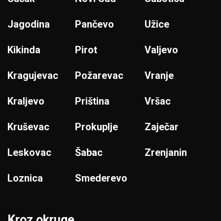
Jagodina
Pančevo
Užice
Kikinda
Pirot
Valjevo
Kragujevac
Požarevac
Vranje
Kraljevo
Priština
Vršac
Kruševac
Prokuplje
Zaječar
Leskovac
Šabac
Zrenjanin
Loznica
Smederevo
Kroz okruge