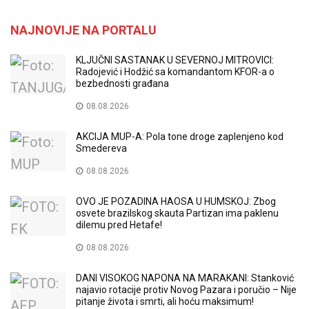
NAJNOVIJE NA PORTALU
KLJUČNI SASTANAK U SEVERNOJ MITROVICI:
Radojević i Hodžić sa komandantom KFOR-a o
bezbednosti građana
08.08.2026
AKCIJA MUP-A: Pola tone droge zaplenjeno kod
Smedereva
08.08.2026
OVO JE POZADINA HAOSA U HUMSKOJ: Zbog
osvete brazilskog skauta Partizan ima paklenu
dilemu pred Hetafe!
08.08.2026
DANI VISOKOG NAPONA NA MARAKANI: Stanković
najavio rotacije protiv Novog Pazara i poručio – Nije
pitanje života i smrti, ali hoću maksimum!