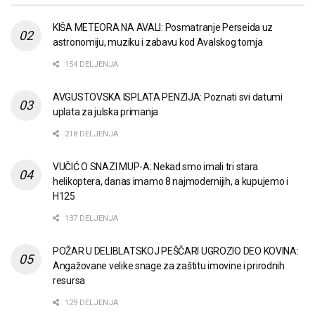
KIŠA METEORA NA AVALI: Posmatranje Perseida uz
astronomiju, muziku i zabavu kod Avalskog tornja
154 DELJENJA
AVGUSTOVSKA ISPLATA PENZIJA: Poznati svi datumi
uplata za julska primanja
218 DELJENJA
VUČIĆ O SNAZI MUP-A: Nekad smo imali tri stara
helikoptera, danas imamo 8 najmodernijih, a kupujemo i
H125
137 DELJENJA
POŽAR U DELIBLATSKOJ PEŠČARI UGROZIO DEO KOVINA:
Angažovane velike snage za zaštitu imovine i prirodnih
resursa
129 DELJENJA