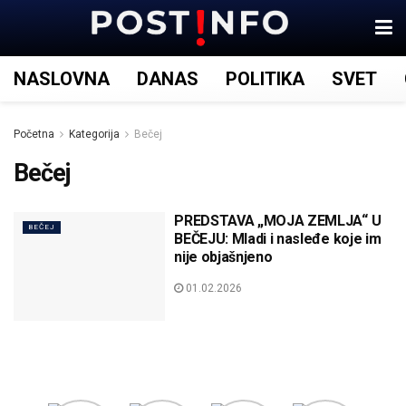
NASLOVNA
DANAS
POLITIKA
SVET
Početna
Kategorija
Bečej
Bečej
PREDSTAVA „MOJA ZEMLJA“ U
BEČEJ
BEČEJU: Mladi i nasleđe koje im
nije objašnjeno
01.02.2026