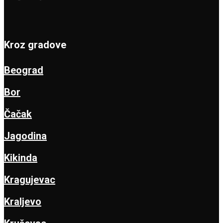
Kroz gradove
Beograd
Bor
Čačak
Jagodina
Kikinda
Kragujevac
Kraljevo