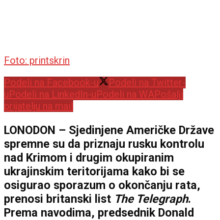
Foto: printskrin
Podeli na Facebook-u
Podeli na Twitter-
u
Podeli na LinkedIn-u
Podeli na WA
Pošalji
prijatelju na mail
LONODON – Sjedinjene Američke Države
spremne su da priznaju rusku kontrolu
nad Krimom i drugim okupiranim
ukrajinskim teritorijama kako bi se
osigurao sporazum o okončanju rata,
prenosi britanski list
The Telegraph
.
Prema navodima, predsednik Donald