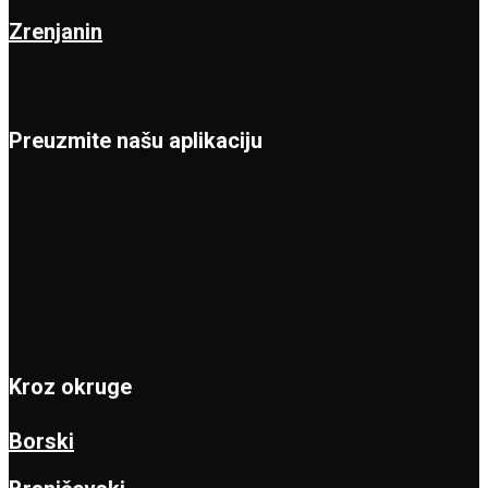
Zrenjanin
Preuzmite našu aplikaciju
Kroz okruge
Borski