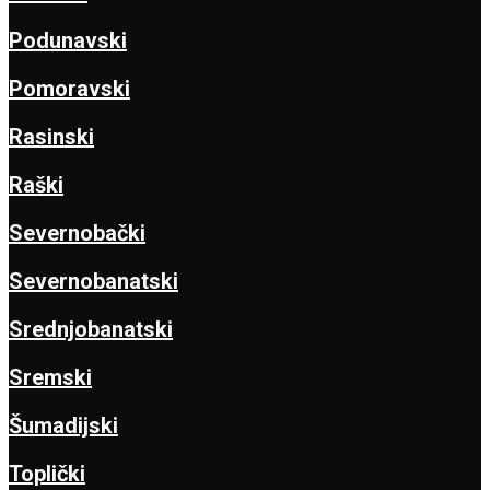
Podunavski
Pomoravski
Rasinski
Raški
Severnobački
Severnobanatski
Srednjobanatski
Sremski
Šumadijski
Toplički