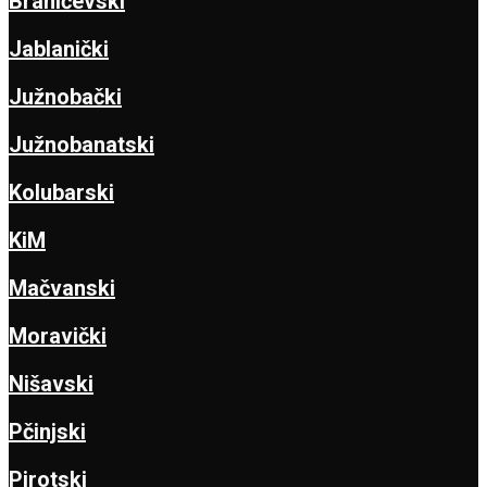
Braničevski
Jablanički
Južnobački
Južnobanatski
Kolubarski
KiM
Mačvanski
Moravički
Nišavski
Pčinjski
Pirotski