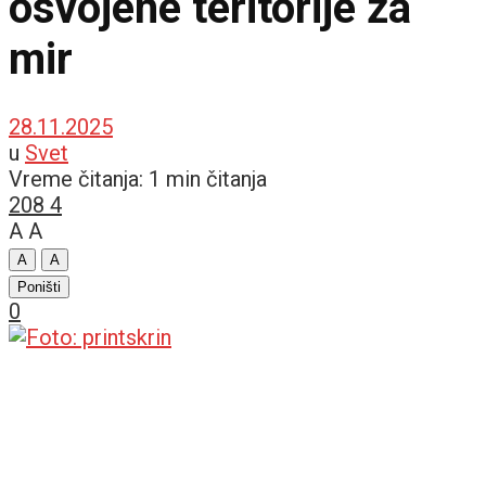
osvojene teritorije za
mir
28.11.2025
u
Svet
Vreme čitanja: 1 min čitanja
208
4
A
A
A
A
Poništi
0