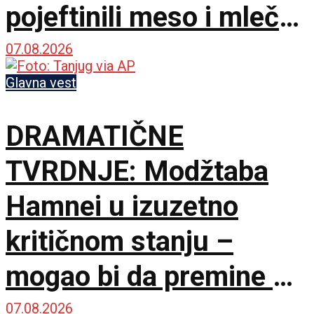
pojeftinili meso i mlečni
proizvodi
07.08.2026
Glavna vest
DRAMATIČNE
TVRDNJE: Modžtaba
Hamnei u izuzetno
kritičnom stanju –
mogao bi da premine u
svakom trenutku
07.08.2026