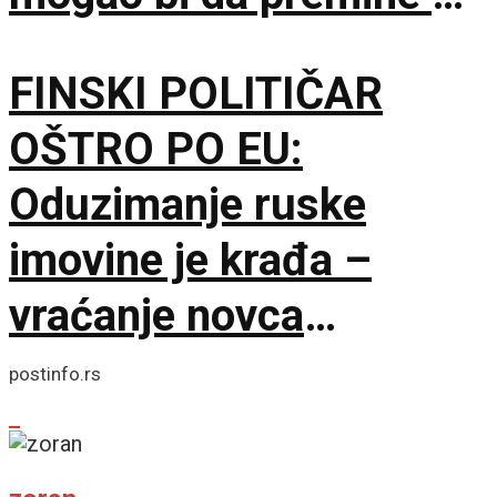
svakom trenutku
FINSKI POLITIČAR
OŠTRO PO EU:
Oduzimanje ruske
imovine je krađa –
vraćanje novca
omogućilo bi mir u
postinfo.rs
Ukrajini