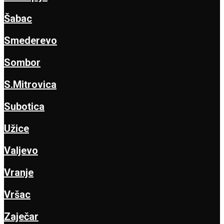
Šabac
Smederevo
Sombor
S.Mitrovica
Subotica
Užice
Valjevo
Vranje
Vršac
Zaječar