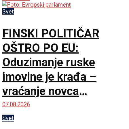
Svet
FINSKI POLITIČAR
OŠTRO PO EU:
Oduzimanje ruske
imovine je krađa –
vraćanje novca
omogućilo bi mir u
07.08.2026
Ukrajini
Svet