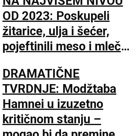
NA NAJVIŠEM NIVOU
OD 2023: Poskupeli
žitarice, ulja i šećer,
pojeftinili meso i mlečni
proizvodi
DRAMATIČNE
TVRDNJE: Modžtaba
Hamnei u izuzetno
kritičnom stanju –
mogao bi da premine u