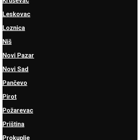
Kruševac
Leskovac
Loznica
Niš
Novi Pazar
Novi Sad
Pančevo
Pirot
Požarevac
Priština
Prokuplje