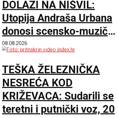
DOLAZI NA NIŠVIL:
Utopija Andraša Urbana
donosi scensko-muzički
šok za bolji život
08.08.2026
TEŠKA ŽELEZNIČKA
NESREĆA KOD
KRIŽEVACA: Sudarili se
teretni i putnički voz, 20