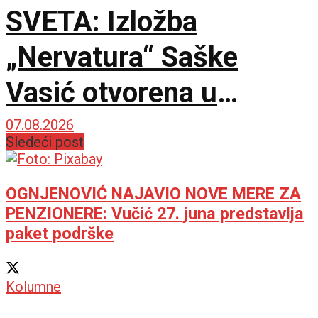
SVETA: Izložba
„Nervatura“ Saške
Vasić otvorena u
Kruševcu
07.08.2026
Sledeći post
OGNJENOVIĆ NAJAVIO NOVE MERE ZA
PENZIONERE: Vučić 27. juna predstavlja
paket podrške
Kolumne