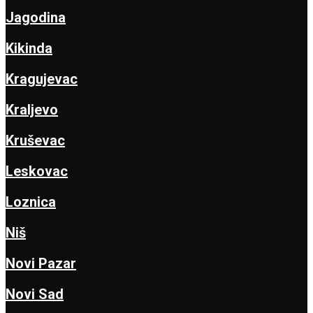
Jagodina
Kikinda
Kragujevac
Kraljevo
Kruševac
Leskovac
Loznica
Niš
Novi Pazar
Novi Sad