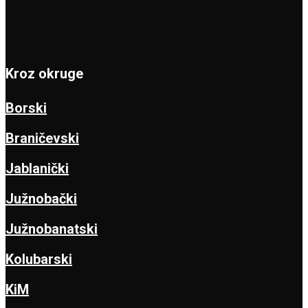
Kroz okruge
Borski
Braničevski
Jablanički
Južnobački
Južnobanatski
Kolubarski
KiM