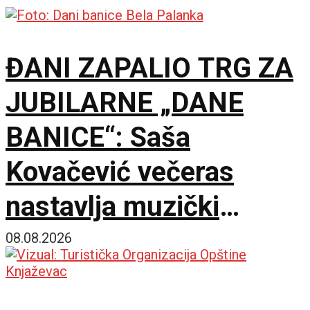
ĐANI ZAPALIO TRG ZA
JUBILARNE „DANE
BANICE“: Saša
Kovačević večeras
nastavlja muzički
maraton u Beloj Palanci
08.08.2026