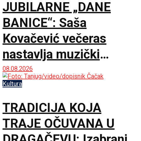
JUBILARNE „DANE
BANICE“: Saša
Kovačević večeras
nastavlja muzički
maraton u Beloj Palanci
08.08.2026
Kultura
TRADICIJA KOJA
TRAJE OČUVANA U
DRAGAČEVU: Izabrani