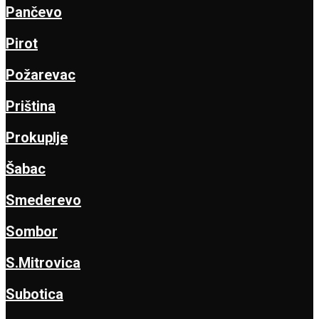
Pančevo
Pirot
Požarevac
Priština
Prokuplje
Šabac
Smederevo
Sombor
S.Mitrovica
Subotica