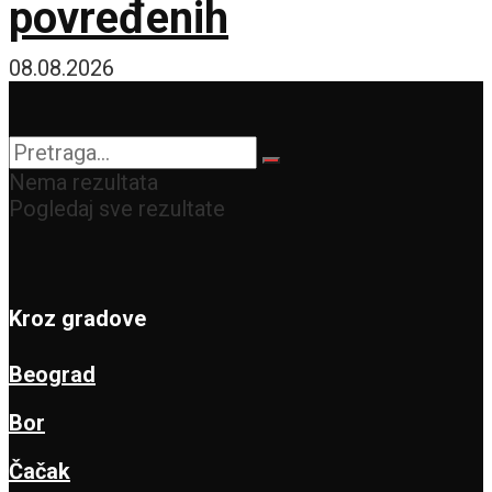
povređenih
08.08.2026
Nema rezultata
Pogledaj sve rezultate
Kroz gradove
Beograd
Bor
Čačak