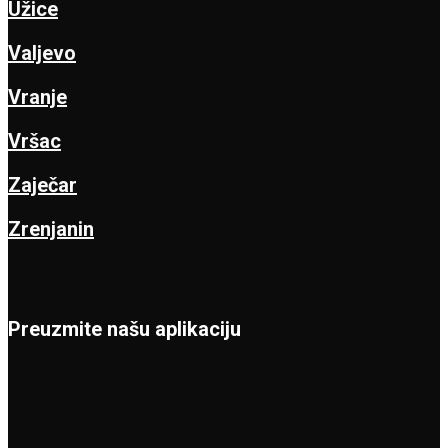
Užice
Valjevo
Vranje
Vršac
Zaječar
Zrenjanin
Preuzmite našu aplikaciju