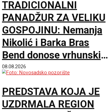
TRADICIONALNI
PANADŽUR ZA VELIKU
GOSPOJINU: Nemanja
Nikolić i Barka Bras
Bend donose vrhunski
provod u Jalovik Izvor
08.08.2026
PREDSTAVA KOJA JE
UZDRMALA REGION