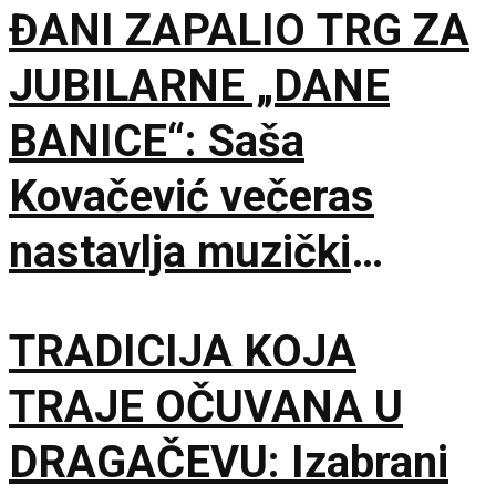
ĐANI ZAPALIO TRG ZA
JUBILARNE „DANE
BANICE“: Saša
Kovačević večeras
nastavlja muzički
maraton u Beloj Palanci
TRADICIJA KOJA
TRAJE OČUVANA U
DRAGAČEVU: Izabrani