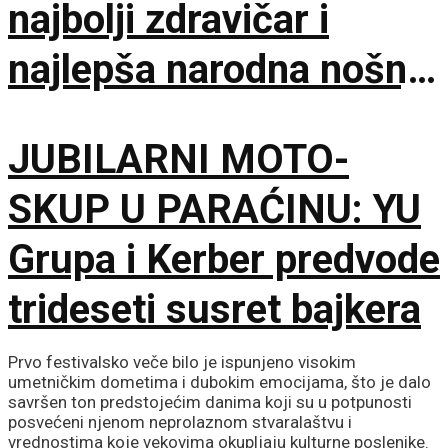
najbolji zdravičar i
najlepša narodna nošnja
na 65. Saboru trubača
JUBILARNI MOTO-
SKUP U PARAĆINU: YU
Grupa i Kerber predvode
trideseti susret bajkera
Prvo festivalsko veče bilo je ispunjeno visokim
umetničkim dometima i dubokim emocijama, što je dalo
savršen ton predstojećim danima koji su u potpunosti
posvećeni njenom neprolaznom stvaralaštvu i
vrednostima koje vekovima okupljaju kulturne poslenike.