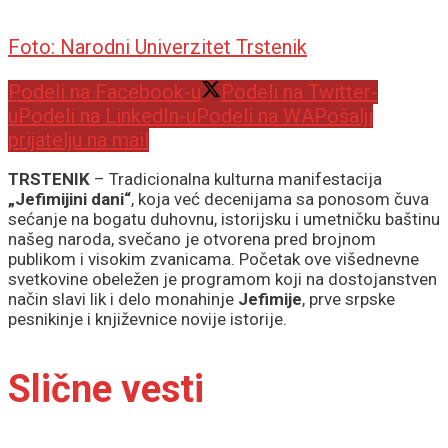
Foto: Narodni Univerzitet Trstenik
Podeli na Facebook-u
Podeli na Twitter-
u
Podeli na LinkedIn-u
Podeli na WA
Pošalji
prijatelju na mail
TRSTENIK
– Tradicionalna kulturna manifestacija
„Jefimijini dani“
, koja već decenijama sa ponosom čuva
sećanje na bogatu duhovnu, istorijsku i umetničku baštinu
našeg naroda, svečano je otvorena pred brojnom
publikom i visokim zvanicama. Početak ove višednevne
svetkovine obeležen je programom koji na dostojanstven
način slavi lik i delo monahinje
Jefimije
, prve srpske
pesnikinje i književnice novije istorije.
Slične vesti