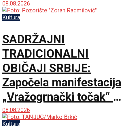
08.08.2026
Kultura
SADRŽAJNI
TRADICIONALNI
OBIČAJI SRBIJE:
Započela manifestacija
„Vražogrnački točak“ u
porti Hrama Svete
08.08.2026
Trojice
Kultura