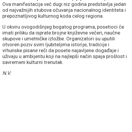
Ova manifestacija već dugi niz godina predstavlja jedan
od najvažnijih stubova očuvanja nacionalnog identiteta i
prepoznatljivog kulturnog koda celog regiona.
U okviru ovogodišnjeg bogatog programa, posetioci će
imati priliku da isprate brojne književne večeri, naučne
skupove i umetničke izložbe. Organizatori su uputili
otvoren poziv svim ljubiteljima istorije, tradicije i
vrhunske pisane reči da posete najavljene događaje i
uživaju u ambijentu koji na najlepši način spaja prošlost i
savremeni kulturni trenutak.
N.V.