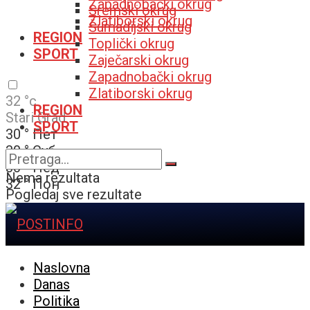
Zapadnobački okrug
Sremski okrug
Zlatiborski okrug
Šumadijski okrug
REGION
Toplički okrug
SPORT
Zaječarski okrug
Zapadnobački okrug
Zlatiborski okrug
32
°c
REGION
Stari Grad
SPORT
30
°
Пет
30
°
Суб
30
°
Нед
Nema rezultata
32
°
Пон
Pogledaj sve rezultate
Naslovna
Danas
Politika