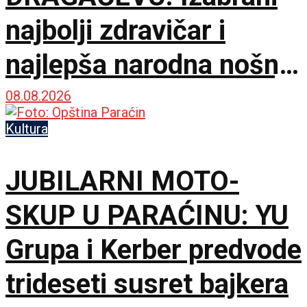
najbolji zdravičar i
najlepša narodna nošnja
na 65. Saboru trubača
08.08.2026
Kultura
JUBILARNI MOTO-
SKUP U PARAĆINU: YU
Grupa i Kerber predvode
trideseti susret bajkera