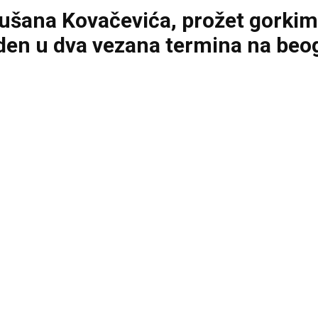
Dušana Kovačevića, prožet gork
den u dva vezana termina na beog