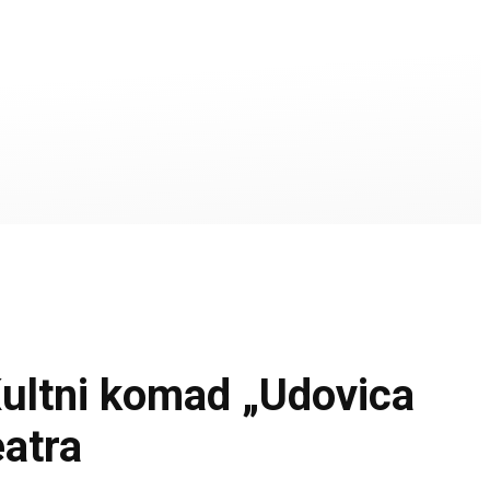
tni komad „Udovica
eatra