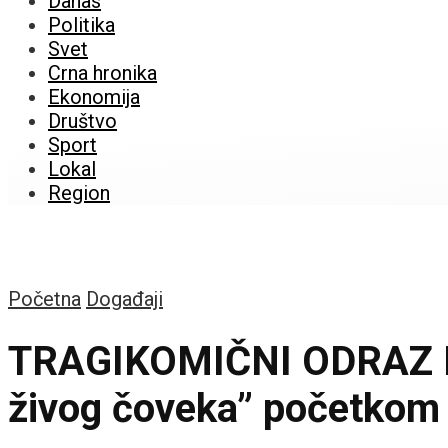
Danas
Politika
Svet
Crna hronika
Ekonomija
Društvo
Sport
Lokal
Region
Početna
Događaji
TRAGIKOMIČNI ODRAZ N
živog čoveka” početkom 