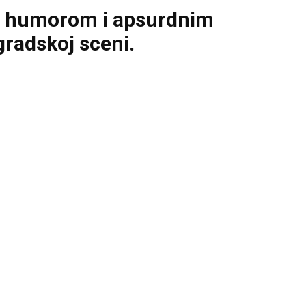
im humorom i apsurdnim
radskoj sceni.