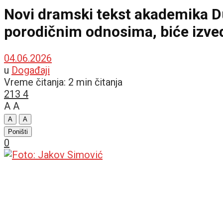
Novi dramski tekst akademika 
porodičnim odnosima, biće izve
04.06.2026
u
Događaji
Vreme čitanja: 2 min čitanja
213
4
A
A
A
A
Poništi
0