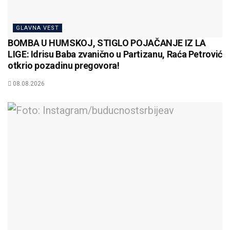
GLAVNA VEST
BOMBA U HUMSKOJ, STIGLO POJAČANJE IZ LA
LIGE: Idrisu Baba zvanično u Partizanu, Raća Petrović
otkrio pozadinu pregovora!
08.08.2026