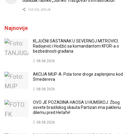
obilazak fabrike „Jumko” i razgovori o infrastrukturi
143 DELJENJA
Najnovije
KLJUČNI SASTANAK U SEVERNOJ MITROVICI:
Radojević i Hodžić sa komandantom KFOR-a o
bezbednosti građana
08.08.2026
AKCIJA MUP-A: Pola tone droge zaplenjeno kod
Smedereva
08.08.2026
OVO JE POZADINA HAOSA U HUMSKOJ: Zbog
osvete brazilskog skauta Partizan ima paklenu
dilemu pred Hetafe!
08.08.2026