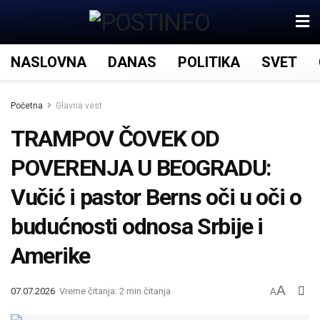
NASLOVNA
DANAS
POLITIKA
SVET
Početna
Glavna vest
TRAMPOV ČOVEK OD
POVERENJA U BEOGRADU:
Vučić i pastor Berns oči u oči o
budućnosti odnosa Srbije i
Amerike
A
07.07.2026
Vreme čitanja: 2 min čitanja
A