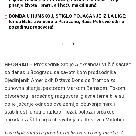
pitanje života i smrti, ali hoću maksimum!
BOMBA U HUMSKOJ, STIGLO POJAČANJE IZ LA LIGE:
Idrisu Baba zvanično u Partizanu, Raća Petrović otkrio
pozadinu pregovora!
BEOGRAD
– Predsednik Srbije Aleksandar Vučić sastao
se danas u Beogradu sa savetnikom predsednika
Sjedinjenih Američkih Država Donalda Trampa za
duhovna pitanja, pastorom Markom Bernsom. Tokom
otvorenog i srdačnog razgovora, glavne teme bile su
dalje jačanje odnosa dve zemlje, očuvanje mira i
stabilnosti u regionu, kao i težak položaj srpskog
naroda i zaštita srpskih svetinja na Kosovu i Metohiji.
Ova diplomatska poseta, realizovana ovog utorka, 7.