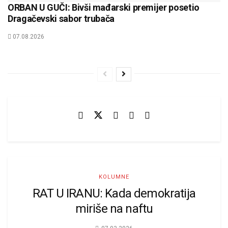
ORBAN U GUČI: Bivši mađarski premijer posetio
Dragačevski sabor trubača
07.08.2026
KOLUMNE
RAT U IRANU: Kada demokratija
miriše na naftu