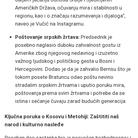
Američkih Država, očuvanju mira i stabilnosti u
regionu, kao i o značaju razumevanja i dijaloga“,
naveo je Vučić na Instagramu.
Poštovanje srpskih žrtava:
Predsednik je
posebno naglasio duboku zahvalnost gostu iz
Amerike zbog njegovog nedavnog i izuzetno
važnog ljudskog i političkog gesta u Bosni i
Hercegovini. Dodao je da je zahvalio Bernsu što je
tokom posete Bratuncu odao poštu nevino
stradalim srpskim žrtvama i uputio poruku mira,
poštovanja prema svim žrtvama i potrebe da se
istina i sećanje čuvaju zarad budućih generacija.
Ključna poruka o Kosovu i Metohiji: Zaštititi naš
narod i kulturno nasleđe
Poseban deo sastanka bio je posvećen bezbednosnoj i