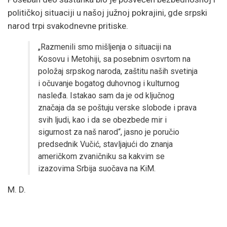
političkoj situaciji u našoj južnoj pokrajini, gde srpski
narod trpi svakodnevne pritiske.
„Razmenili smo mišljenja o situaciji na
Kosovu i Metohiji, sa posebnim osvrtom na
položaj srpskog naroda, zaštitu naših svetinja
i očuvanje bogatog duhovnog i kulturnog
nasleđa. Istakao sam da je od ključnog
značaja da se poštuju verske slobode i prava
svih ljudi, kao i da se obezbede mir i
sigurnost za naš narod“, jasno je poručio
predsednik Vučić, stavljajući do znanja
američkom zvaničniku sa kakvim se
izazovima Srbija suočava na KiM.
M. D.