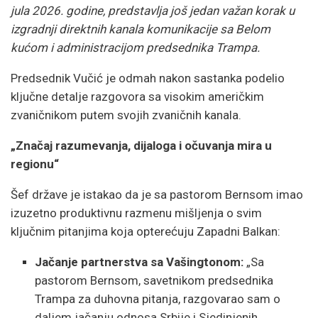
jula 2026. godine, predstavlja još jedan važan korak u
izgradnji direktnih kanala komunikacije sa Belom
kućom i administracijom predsednika Trampa.
Predsednik Vučić je odmah nakon sastanka podelio
ključne detalje razgovora sa visokim američkim
zvaničnikom putem svojih zvaničnih kanala.
„Značaj razumevanja, dijaloga i očuvanja mira u
regionu“
Šef države je istakao da je sa pastorom Bernsom imao
izuzetno produktivnu razmenu mišljenja o svim
ključnim pitanjima koja opterećuju Zapadni Balkan:
Jačanje partnerstva sa Vašingtonom:
„Sa
pastorom Bernsom, savetnikom predsednika
Trampa za duhovna pitanja, razgovarao sam o
daljem jačanju odnosa Srbije i Sjedinjenih