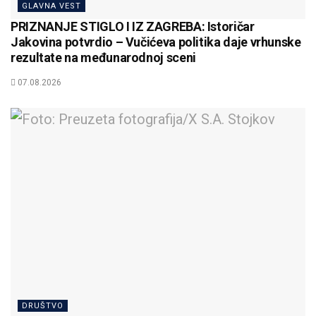
GLAVNA VEST
PRIZNANJE STIGLO I IZ ZAGREBA: Istoričar
Jakovina potvrdio – Vučićeva politika daje vrhunske
rezultate na međunarodnoj sceni
07.08.2026
DRUŠTVO