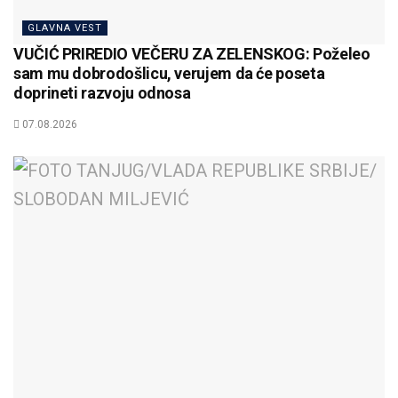
GLAVNA VEST
VUČIĆ PRIREDIO VEČERU ZA ZELENSKOG: Poželeo
sam mu dobrodošlicu, verujem da će poseta
doprineti razvoju odnosa
07.08.2026