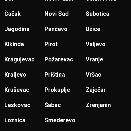
Čačak
Novi Sad
Subotica
Jagodina
Pančevo
Užice
Kikinda
Pirot
Valjevo
Kragujevac
Požarevac
Vranje
Kraljevo
Priština
Vršac
Kruševac
Prokuplje
Zaječar
Leskovac
Šabac
Zrenjanin
Loznica
Smederevo