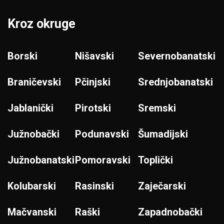
Kroz okruge
Borski
Nišavski
Severnobanatski
Braničevski
Pčinjski
Srednjobanatski
Jablanički
Pirotski
Sremski
Južnobački
Podunavski
Šumadijski
Južnobanatski
Pomoravski
Toplički
Kolubarski
Rasinski
Zaječarski
Mačvanski
Raški
Zapadnobački