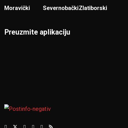
Moravički
Severnobački
Zlatiborski
Preuzmite aplikaciju