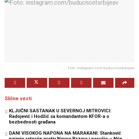
Foto: instagram.com/buducnostsrbijeav
Slične vesti
KLJUČNI SASTANAK U SEVERNOJ MITROVICI:
Radojević i Hodžić sa komandantom KFOR-a o
bezbednosti građana
DANI VISOKOG NAPONA NA MARAKANI: Stanković
najavio rotacije protiv Novog Pazara i poručio – Nije