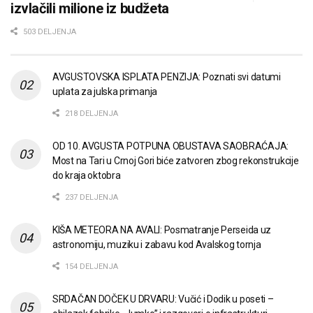
izvlačili milione iz budžeta
503 DELJENJA
AVGUSTOVSKA ISPLATA PENZIJA: Poznati svi datumi
uplata za julska primanja
218 DELJENJA
OD 10. AVGUSTA POTPUNA OBUSTAVA SAOBRAĆAJA:
Most na Tari u Crnoj Gori biće zatvoren zbog rekonstrukcije
do kraja oktobra
237 DELJENJA
KIŠA METEORA NA AVALI: Posmatranje Perseida uz
astronomiju, muziku i zabavu kod Avalskog tornja
154 DELJENJA
SRDAČAN DOČEK U DRVARU: Vučić i Dodik u poseti –