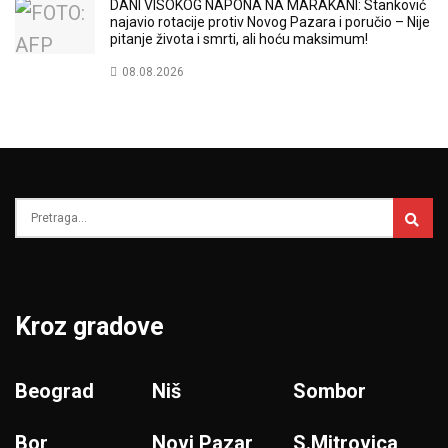
DANI VISOKOG NAPONA NA MARAKANI: Stanković
najavio rotacije protiv Novog Pazara i poručio – Nije
pitanje života i smrti, ali hoću maksimum!
08.08.2026
Kroz gradove
Beograd
Niš
Sombor
Bor
Novi Pazar
S.Mitrovica