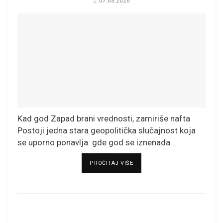
07.03.2026
Kad god Zapad brani vrednosti, zamiriše nafta
Postoji jedna stara geopolitička slučajnost koja
se uporno ponavlja: gde god se iznenada...
DETAILS
PROČITAJ VIŠE