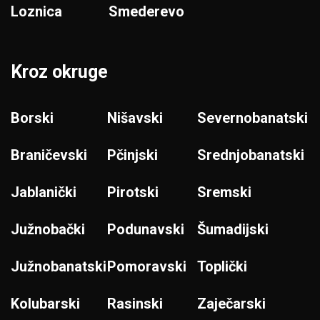
Loznica
Smederevo
Kroz okruge
Borski
Nišavski
Severnobanatski
Braničevski
Pčinjski
Srednjobanatski
Jablanički
Pirotski
Sremski
Južnobački
Podunavski
Šumadijski
Južnobanatski
Pomoravski
Toplički
Kolubarski
Rasinski
Zaječarski