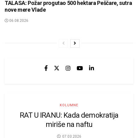
TALASA: Požar progutao 500 hektara Peščare, sutra
nove mere Vlade
06.08.2026
KOLUMNE
RAT U IRANU: Kada demokratija
miriše na naftu
07.03.2026