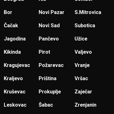
Bor
Novi Pazar
S.Mitrovica
Čačak
Novi Sad
Subotica
Jagodina
Pančevo
Užice
Kikinda
Pirot
Valjevo
Kragujevac
Požarevac
Vranje
Kraljevo
Priština
Vršac
Kruševac
Prokuplje
Zaječar
Leskovac
Šabac
Zrenjanin