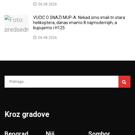
06.08.2026
VUČIĆ O SNAZI MUP-A: Nekad smo imali tri stara
helikoptera, danas imamo 8 najmodernijih, a
kupujemo i H125
06.08.2026
Kroz gradove
Beograd
Niš
Sombor