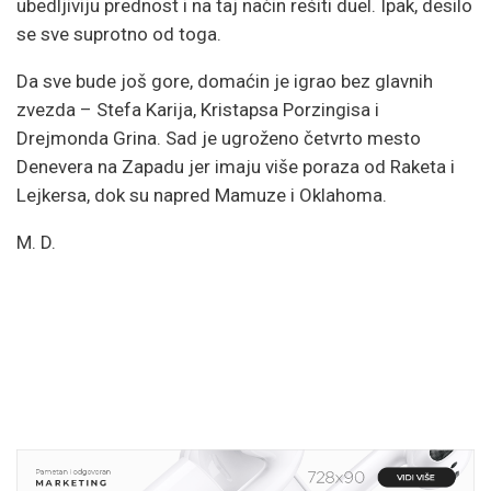
ubedljiviju prednost i na taj način rešiti duel. Ipak, desilo
se sve suprotno od toga.
Da sve bude još gore, domaćin je igrao bez glavnih
zvezda – Stefa Karija, Kristapsa Porzingisa i
Drejmonda Grina. Sad je ugroženo četvrto mesto
Denevera na Zapadu jer imaju više poraza od Raketa i
Lejkersa, dok su napred Mamuze i Oklahoma.
M. D.