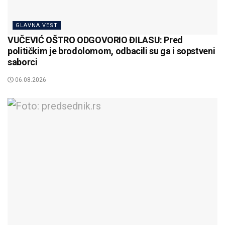
GLAVNA VEST
VUČEVIĆ OŠTRO ODGOVORIO ĐILASU: Pred
političkim je brodolomom, odbacili su ga i sopstveni
saborci
06.08.2026