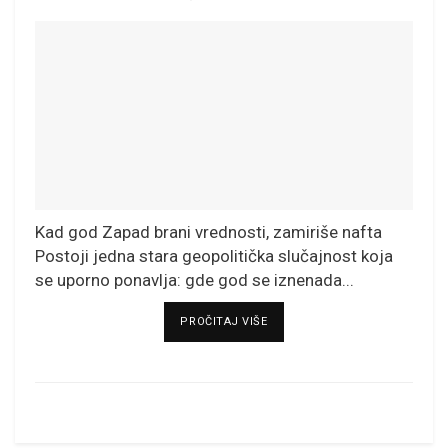
Kad god Zapad brani vrednosti, zamiriše nafta
Postoji jedna stara geopolitička slučajnost koja
se uporno ponavlja: gde god se iznenada...
DETAILS
PROČITAJ VIŠE