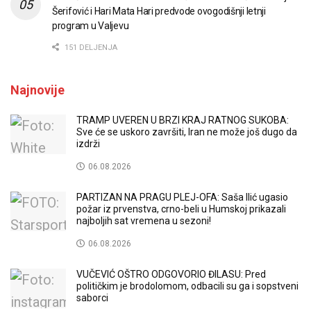
Šerifović i Hari Mata Hari predvode ovogodišnji letnji
program u Valjevu
151 DELJENJA
Najnovije
TRAMP UVEREN U BRZI KRAJ RATNOG SUKOBA:
Sve će se uskoro završiti, Iran ne može još dugo da
izdrži
06.08.2026
PARTIZAN NA PRAGU PLEJ-OFA: Saša Ilić ugasio
požar iz prvenstva, crno-beli u Humskoj prikazali
najboljih sat vremena u sezoni!
06.08.2026
VUČEVIĆ OŠTRO ODGOVORIO ĐILASU: Pred
političkim je brodolomom, odbacili su ga i sopstveni
saborci