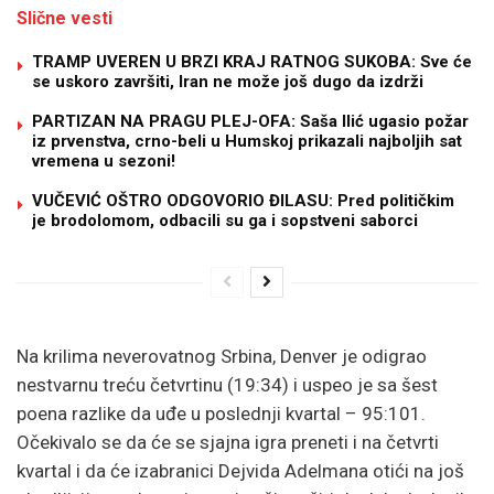
Slične vesti
TRAMP UVEREN U BRZI KRAJ RATNOG SUKOBA: Sve će
se uskoro završiti, Iran ne može još dugo da izdrži
PARTIZAN NA PRAGU PLEJ-OFA: Saša Ilić ugasio požar
iz prvenstva, crno-beli u Humskoj prikazali najboljih sat
vremena u sezoni!
VUČEVIĆ OŠTRO ODGOVORIO ĐILASU: Pred političkim
je brodolomom, odbacili su ga i sopstveni saborci
Na krilima neverovatnog Srbina, Denver je odigrao
nestvarnu treću četvrtinu (19:34) i uspeo je sa šest
poena razlike da uđe u poslednji kvartal – 95:101.
Očekivalo se da će se sjajna igra preneti i na četvrti
kvartal i da će izabranici Dejvida Adelmana otići na još