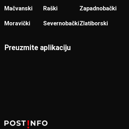
Mačvanski
Raški
Zapadnobački
Moravički
Severnobački
Zlatiborski
Preuzmite aplikaciju