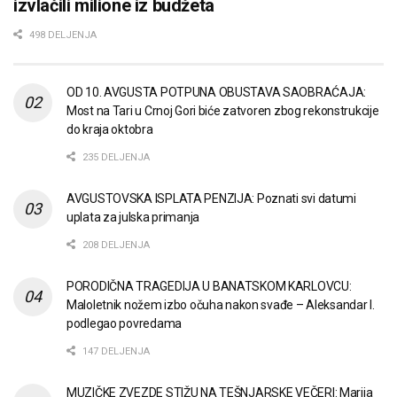
izvlačili milione iz budžeta
498 DELJENJA
OD 10. AVGUSTA POTPUNA OBUSTAVA SAOBRAĆAJA:
Most na Tari u Crnoj Gori biće zatvoren zbog rekonstrukcije
do kraja oktobra
235 DELJENJA
AVGUSTOVSKA ISPLATA PENZIJA: Poznati svi datumi
uplata za julska primanja
208 DELJENJA
PORODIČNA TRAGEDIJA U BANATSKOM KARLOVCU:
Maloletnik nožem izbo očuha nakon svađe – Aleksandar I.
podlegao povredama
147 DELJENJA
MUZIČKE ZVEZDE STIŽU NA TEŠNJARSKE VEČERI: Marija