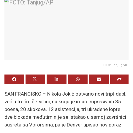
FOTO: Tanjug/AP
SAN FRANCISKO – Nikola Jokić ostvario novi tripl-dabl,
već u trećoj četvrtini, na kraju je imao impresivnih 35
poena, 20 skokova, 12 asistencija, tri ukradene lopte i
dve blokade međutim nije se istakao u samoj završnici
susreta sa Vororsima, pa je Denver upisao nov poraz.