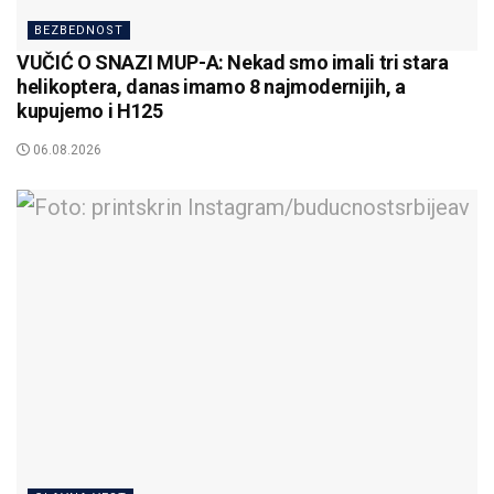
BEZBEDNOST
VUČIĆ O SNAZI MUP-A: Nekad smo imali tri stara
helikoptera, danas imamo 8 najmodernijih, a
kupujemo i H125
06.08.2026