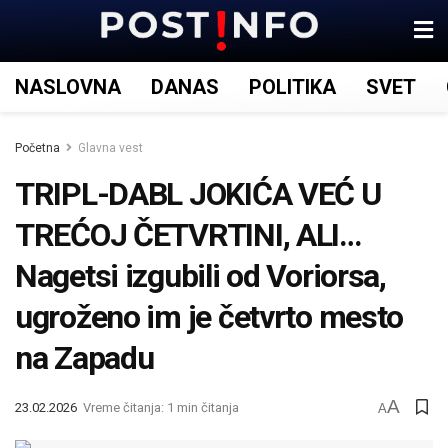
NASLOVNA
DANAS
POLITIKA
SVET
Početna
Glavna vest
TRIPL-DABL JOKIĆA VEĆ U
TREĆOJ ČETVRTINI, ALI…
Nagetsi izgubili od Voriorsa,
ugroženo im je četvrto mesto
na Zapadu
A
23.02.2026
Vreme čitanja: 1 min čitanja
A