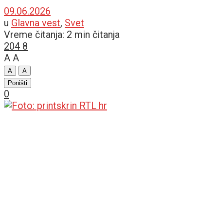
09.06.2026
u
Glavna vest
,
Svet
Vreme čitanja: 2 min čitanja
204
8
A
A
A
A
Poništi
0