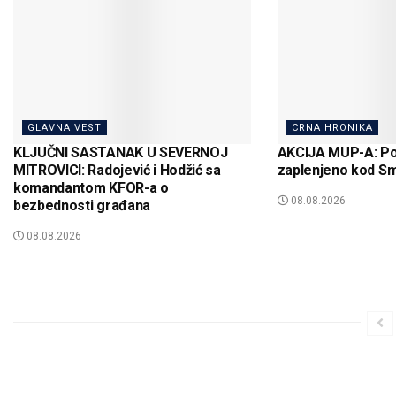
GLAVNA VEST
CRNA HRONIKA
KLJUČNI SASTANAK U SEVERNOJ
AKCIJA MUP-A: Po
MITROVICI: Radojević i Hodžić sa
zaplenjeno kod S
komandantom KFOR-a o
08.08.2026
bezbednosti građana
08.08.2026