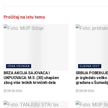
Pročitaj na istu temu
CRNA HRONIKA
GLAVNA VEST
BRZA AKCIJA SAJOVACA I
SRBIJA POBEĐUJE!
UKPUOVACA: M.S. (30) uhapšen
je izgledalo veliko
zbog više teških krivičnih dela
građana u Šumadij
08.08.2026
08.08.2026