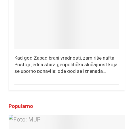
Kad god Zapad brani vrednosti, zamiriše nafta
Postoji jedna stara geopolitička slučajnost koja
se uporno ponavlja: gde god se iznenada...
Popularno