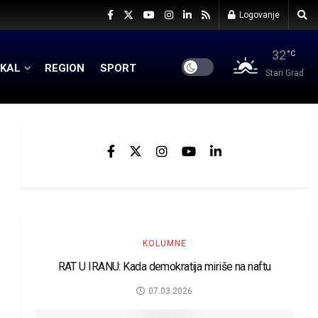
Logovanje
32
°C
KAL
REGION
SPORT
Stari Grad
KOLUMNE
RAT U IRANU: Kada demokratija miriše na naftu
07.03.2026