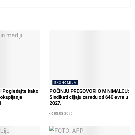
EKONOMIJA
 Pogledajte kako
POČINJU PREGOVORI O MINIMALCU:
 okupljanje
Sindikati ciljaju zaradu od 640 evra u
i
2027.
08.08.2026