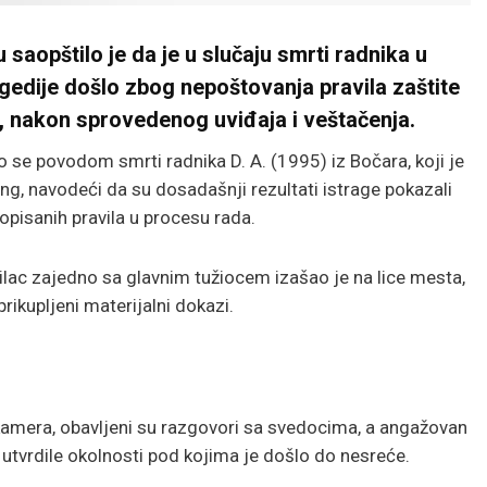
saopštilo je da je u slučaju smrti radnika u
agedije došlo zbog nepoštovanja pravila zaštite
 nakon sprovedenog uviđaja i veštačenja.
o se povodom smrti radnika D. A. (1995) iz Bočara, koji je
g, navodeći da su dosadašnji rezultati istrage pokazali
pisanih pravila u procesu rada.
žilac zajedno sa glavnim tužiocem izašao je na lice mesta,
prikupljeni materijalni dokazi.
kamera, obavljeni su razgovori sa svedocima, a angažovan
se utvrdile okolnosti pod kojima je došlo do nesreće.