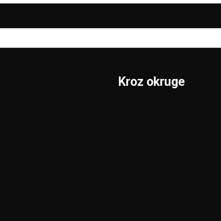
Kroz okruge
Sombor
Borski
S.Mitrovica
Braničevski
Subotica
Jablanički
Užice
Južnobački
Valjevo
Južnobanatski