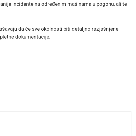
ranije incidente na određenim mašinama u pogonu, ali te
glašavaju da će sve okolnosti biti detaljno razjašnjene
mpletne dokumentacije.