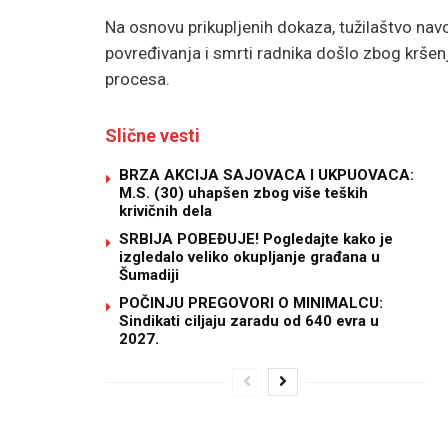
Na osnovu prikupljenih dokaza, tužilaštvo navo
povređivanja i smrti radnika došlo zbog krše
procesa.
Slične vesti
BRZA AKCIJA SAJOVACA I UKPUOVACA:
M.S. (30) uhapšen zbog više teških
krivičnih dela
SRBIJA POBEĐUJE! Pogledajte kako je
izgledalo veliko okupljanje građana u
Šumadiji
POČINJU PREGOVORI O MINIMALCU:
Sindikati ciljaju zaradu od 640 evra u
2027.