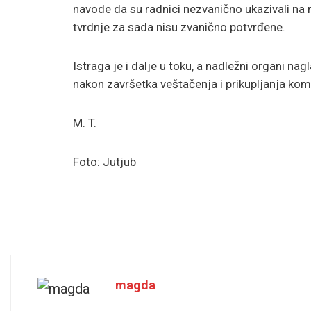
navode da su radnici nezvanično ukazivali na 
tvrdnje za sada nisu zvanično potvrđene.
Istraga je i dalje u toku, a nadležni organi na
nakon završetka veštačenja i prikupljanja ko
M. T.
Foto: Jutjub
magda