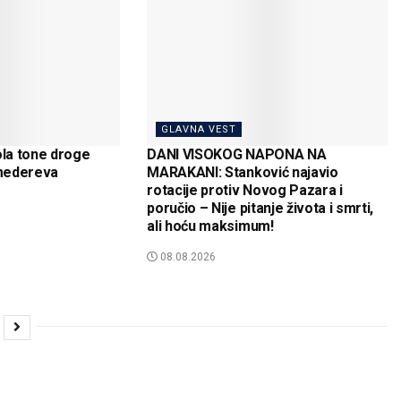
GLAVNA VEST
la tone droge
DANI VISOKOG NAPONA NA
medereva
MARAKANI: Stanković najavio
rotacije protiv Novog Pazara i
poručio – Nije pitanje života i smrti,
ali hoću maksimum!
08.08.2026