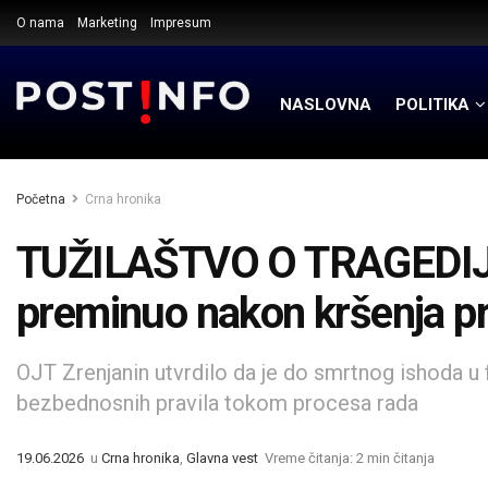
O nama
Marketing
Impresum
NASLOVNA
POLITIKA
Početna
Crna hronika
TUŽILAŠTVO O TRAGEDIJ
preminuo nakon kršenja p
OJT Zrenjanin utvrdilo da je do smrtnog ishoda u 
bezbednosnih pravila tokom procesa rada
19.06.2026
u
Crna hronika
,
Glavna vest
Vreme čitanja: 2 min čitanja