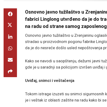
Osnovno javno tužilaštvo u Zrenjaninu 
fabrici Linglong utvrđeno da je do tr
na radu od strane samog zaposlenog,
Osnovno javno tužilaštvo u Zrenjaninu oglasil
stradao u proizvodnom pogonu fabrike Linglon
da je do nesreće došlo usled nepoštovanja pro
Kako se navodi u saopštenju, dežurni javni tu
gde je u saradnji sa policijom izvršen uviđaj i 
Uviđaj, snimci i veštačenja
Tokom istrage izuzeti su snimci sigurnosnih 
je i veštak iz oblasti zaštite na radu kako bi 