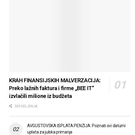
KRAH FINANSIJSKIH MALVERZACIJA:
Preko lažnih faktura i firme „BEE IT“
izvlačili milione iz budžeta
503 DELJENJA
AVGUSTOVSKA ISPLATA PENZIJA: Poznati svi datumi
uplata za julska primanja