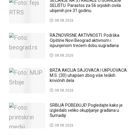
SEĆANJE NA STRADALE U GORNJEM
SELIŠTU: Parastos za 56 srpskih civila
ubijenih pre 31 godinu
08.08.2026
RAZNOVRSNE AKTIVNOSTI: Podrška
Opštine Novi Beograd aktivnom i
ispunjenom trećem dobu sugrađana
08.08.2026
BRZA AKCIJA SAJOVACA I UKPUOVACA:
M.S. (30) uhapšen zbog više teških
krivičnih dela
08.08.2026
SRBIJA POBEĐUJE! Pogledajte kako je
izgledalo veliko okupljanje građana u
Šumadiji
08.08.2026