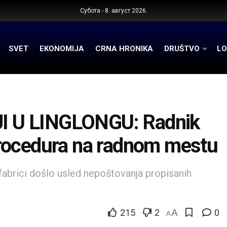
Субота - 8. август 2026.
SVET
EKONOMIJA
CRNA HRONIKA
DRUŠTVO
LO
I U LINGLONGU: Radnik
rocedura na radnom mestu
fabrici došlo usled nepoštovanja propisanih
215
2
A
0
A