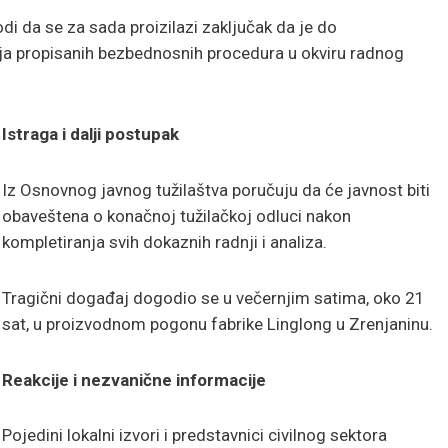
di da se za sada proizilazi zaključak da je do
nja propisanih bezbednosnih procedura u okviru radnog
Istraga i dalji postupak
Iz Osnovnog javnog tužilaštva poručuju da će javnost biti
obaveštena o konačnoj tužilačkoj odluci nakon
kompletiranja svih dokaznih radnji i analiza.
Tragični događaj dogodio se u večernjim satima, oko 21
sat, u proizvodnom pogonu fabrike Linglong u Zrenjaninu.
Reakcije i nezvanične informacije
Pojedini lokalni izvori i predstavnici civilnog sektora