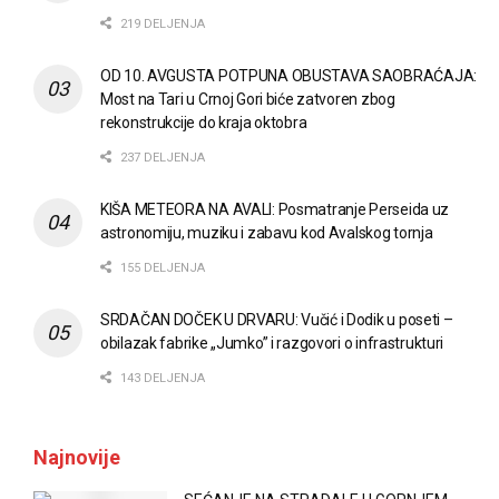
219 DELJENJA
OD 10. AVGUSTA POTPUNA OBUSTAVA SAOBRAĆAJA:
Most na Tari u Crnoj Gori biće zatvoren zbog
rekonstrukcije do kraja oktobra
237 DELJENJA
KIŠA METEORA NA AVALI: Posmatranje Perseida uz
astronomiju, muziku i zabavu kod Avalskog tornja
155 DELJENJA
SRDAČAN DOČEK U DRVARU: Vučić i Dodik u poseti –
obilazak fabrike „Jumko” i razgovori o infrastrukturi
143 DELJENJA
Najnovije