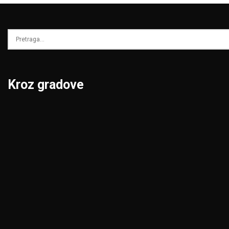
Kroz gradove
Beograd
Niš
Bor
Novi Pazar
Čačak
Novi Sad
Jagodina
Pančevo
Kikinda
Pirot