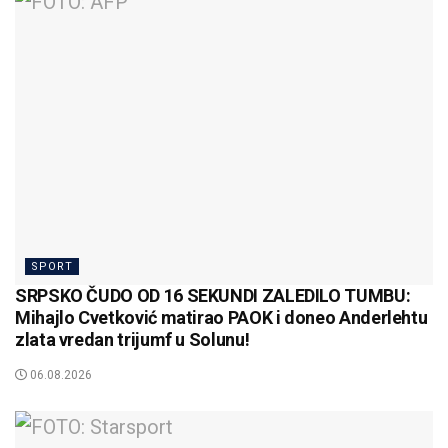
SPORT
SRPSKO ČUDO OD 16 SEKUNDI ZALEDILO TUMBU:
Mihajlo Cvetković matirao PAOK i doneo Anderlehtu
zlata vredan trijumf u Solunu!
06.08.2026