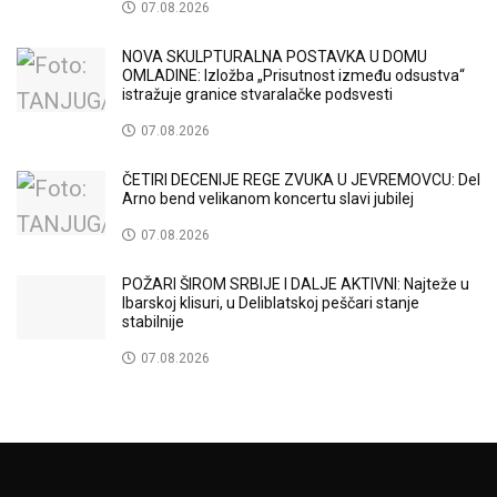
07.08.2026
NOVA SKULPTURALNA POSTAVKA U DOMU
OMLADINE: Izložba „Prisutnost između odsustva“
istražuje granice stvaralačke podsvesti
07.08.2026
ČETIRI DECENIJE REGE ZVUKA U JEVREMOVCU: Del
Arno bend velikanom koncertu slavi jubilej
07.08.2026
POŽARI ŠIROM SRBIJE I DALJE AKTIVNI: Najteže u
Ibarskoj klisuri, u Deliblatskoj peščari stanje
stabilnije
07.08.2026