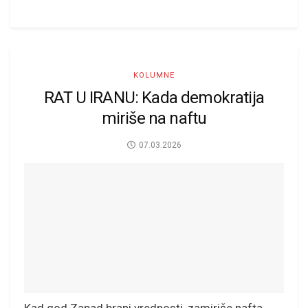
KOLUMNE
RAT U IRANU: Kada demokratija
miriše na naftu
07.03.2026
Kad god Zapad brani vrednosti, zamiriše nafta