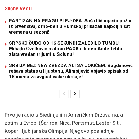
Slične vesti
PARTIZAN NA PRAGU PLEJ-OFA: Saša Ilić ugasio požar
iz prvenstva, crno-beli u Humskoj prikazali najboljih sat
vremena u sezoni!
SRPSKO ČUDO OD 16 SEKUNDI ZALEDILO TUMBU:
Mihajlo Cvetković matirao PAOK i doneo Anderlehtu
zlata vredan trijumf u Solunu!
SRBIJA BEZ NBA ZVEZDA ALI SA JOKIĆEM: Bogdanović
rešava status u Hjustonu, Alimpijević objavio spisak od
18 imena za avgustovske okršaje!
Prvo je radio u Sjedinjenim Američkim Državama, a
zatim u Evropi (Šarlroa, Nica, Portsmut, Lester Siti,
Kopar i ljubljanska Olimpija. Njegovo poslednje
angažovanje pre penzionisanja bilo je u novosadskoj