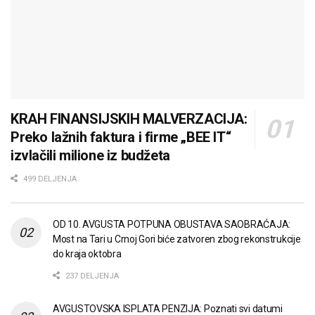
KRAH FINANSIJSKIH MALVERZACIJA:
Preko lažnih faktura i firme „BEE IT“
izvlačili milione iz budžeta
499 DELJENJA
OD 10. AVGUSTA POTPUNA OBUSTAVA SAOBRAĆAJA:
Most na Tari u Crnoj Gori biće zatvoren zbog rekonstrukcije
do kraja oktobra
237 DELJENJA
AVGUSTOVSKA ISPLATA PENZIJA: Poznati svi datumi