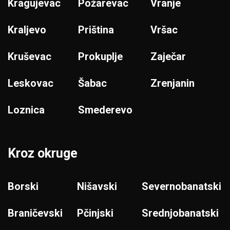
Kragujevac
Požarevac
Vranje
Kraljevo
Priština
Vršac
Kruševac
Prokuplje
Zaječar
Leskovac
Šabac
Zrenjanin
Loznica
Smederevo
Kroz okruge
Borski
Nišavski
Severnobanatski
Braničevski
Pčinjski
Srednjobanatski