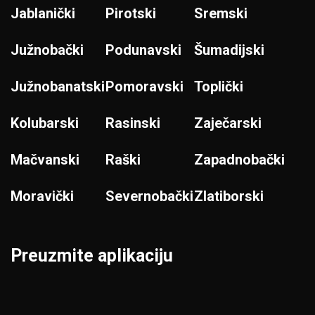
Jablanički
Pirotski
Sremski
Južnobački
Podunavski
Šumadijski
Južnobanatski
Pomoravski
Toplički
Kolubarski
Rasinski
Zaječarski
Mačvanski
Raški
Zapadnobački
Moravički
Severnobački
Zlatiborski
Preuzmite aplikaciju