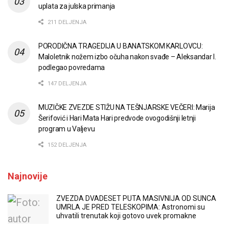
uplata za julska primanja
211 DELJENJA
PORODIČNA TRAGEDIJA U BANATSKOM KARLOVCU:
Maloletnik nožem izbo očuha nakon svađe – Aleksandar I.
podlegao povredama
147 DELJENJA
MUZIČKE ZVEZDE STIŽU NA TEŠNJARSKE VEČERI: Marija
Šerifović i Hari Mata Hari predvode ovogodišnji letnji
program u Valjevu
152 DELJENJA
Najnovije
ZVEZDA DVADESET PUTA MASIVNIJA OD SUNCA
UMRLA JE PRED TELESKOPIMA: Astronomi su
uhvatili trenutak koji gotovo uvek promakne