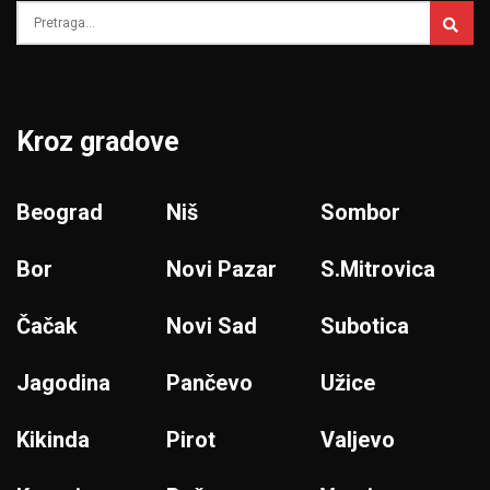
Kroz gradove
Beograd
Niš
Sombor
Bor
Novi Pazar
S.Mitrovica
Čačak
Novi Sad
Subotica
Jagodina
Pančevo
Užice
Kikinda
Pirot
Valjevo