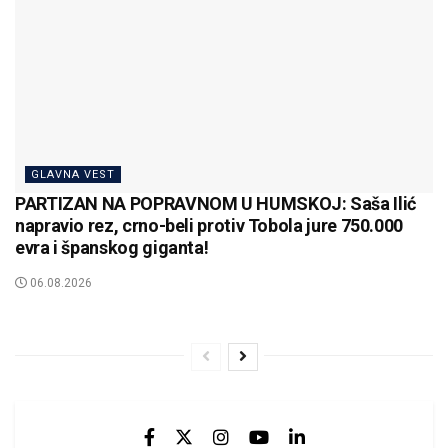
GLAVNA VEST
PARTIZAN NA POPRAVNOM U HUMSKOJ: Saša Ilić
napravio rez, crno-beli protiv Tobola jure 750.000
evra i španskog giganta!
06.08.2026