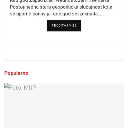
Postoji jedna stara geopolitička slučajnost koja
se uporno ponavlja: gde god se iznenada...
DETAILS
PROČITAJ VIŠE
Popularno