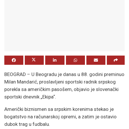
BEOGRAD – U Beogradu je danas u 88. godini preminuo
Milan Mandarić, proslavljeni sportski radnik srpskog
porekla sa američkim pasošem, objavio je slovenački
sportski dnevnik „Ekipa“.
Američki biznismen sa srpskim korenima stekao je
bogatstvo na računarskoj opremi, a zatim je ostavio
dubok trag u fudbalu.