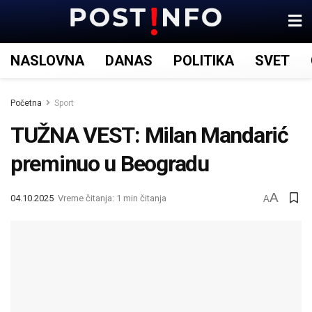
NASLOVNA
DANAS
POLITIKA
SVET
Početna
Sport
TUŽNA VEST: Milan Mandarić
preminuo u Beogradu
A
04.10.2025
Vreme čitanja: 1 min čitanja
A