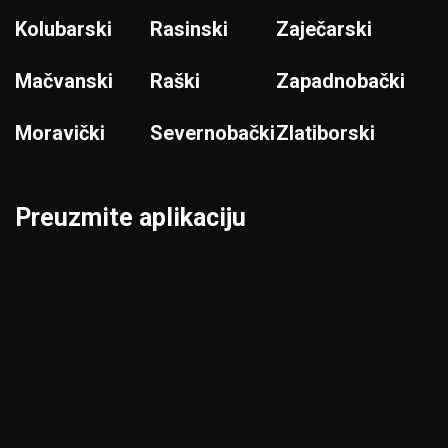
Kolubarski
Rasinski
Zaječarski
Mačvanski
Raški
Zapadnobački
Moravički
Severnobački
Zlatiborski
Preuzmite aplikaciju