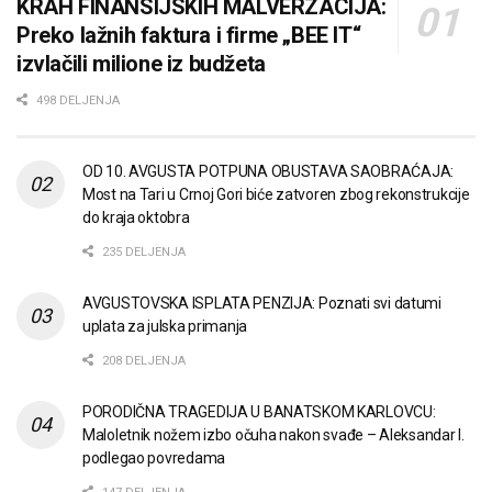
KRAH FINANSIJSKIH MALVERZACIJA:
Preko lažnih faktura i firme „BEE IT“
izvlačili milione iz budžeta
498 DELJENJA
OD 10. AVGUSTA POTPUNA OBUSTAVA SAOBRAĆAJA:
Most na Tari u Crnoj Gori biće zatvoren zbog rekonstrukcije
do kraja oktobra
235 DELJENJA
AVGUSTOVSKA ISPLATA PENZIJA: Poznati svi datumi
uplata za julska primanja
208 DELJENJA
PORODIČNA TRAGEDIJA U BANATSKOM KARLOVCU:
Maloletnik nožem izbo očuha nakon svađe – Aleksandar I.
podlegao povredama