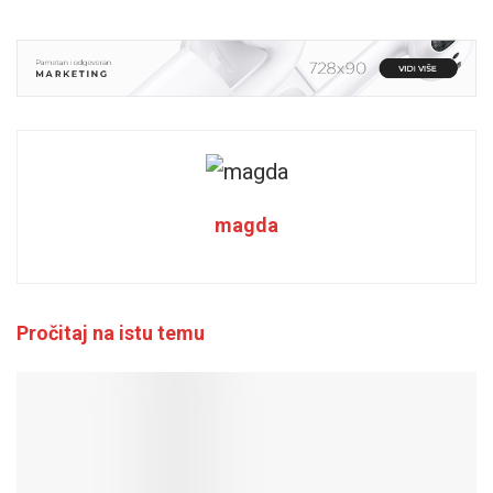
magda
Pročitaj na istu temu