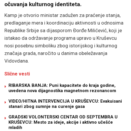
očuvanja kulturnog identiteta.
Kamp je otvorio ministar zadužen za praćenje stanja,
predlaganje mera i koordinaciju aktivnosti u odnosima
Republike Srbije sa dijasporom Đorđe Milićević, koji je
istakao da održavanje programa upravo u Kruševcu
nosi posebnu simboliku zbog istorijskog i kulturnog
značaja grada, naročito u danima obeležavanja
Vidovdana.
Slične vesti
RIBARSKA BANJA: Puni kapacitete do kraja godine,
uvedena nova dijagnostika magnetnom rezonancom
VIDEO/HITNA INTERVENCIJA U KRUŠEVCU: Evakuisani
stanari zbog sumnje na curenje gasa
GRADSKI VOLONTERSKI CENTAR OD SEPTEMBRA U
KRUŠEVCU: Mesto za ideje, akcije i aktivno učešće
mladih