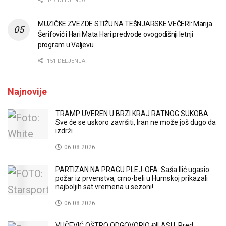
147 DELJENJA
MUZIČKE ZVEZDE STIŽU NA TEŠNJARSKE VEČERI: Marija
Šerifović i Hari Mata Hari predvode ovogodišnji letnji
program u Valjevu
151 DELJENJA
Najnovije
TRAMP UVEREN U BRZI KRAJ RATNOG SUKOBA:
Sve će se uskoro završiti, Iran ne može još dugo da
izdrži
06.08.2026
PARTIZAN NA PRAGU PLEJ-OFA: Saša Ilić ugasio
požar iz prvenstva, crno-beli u Humskoj prikazali
najboljih sat vremena u sezoni!
06.08.2026
VUČEVIĆ OŠTRO ODGOVORIO ĐILASU: Pred