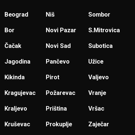
Beograd
Niš
Sombor
Bor
Novi Pazar
S.Mitrovica
Čačak
Novi Sad
Subotica
Jagodina
Pančevo
Užice
Kikinda
Pirot
Valjevo
Kragujevac
Požarevac
Vranje
Kraljevo
Priština
Vršac
Kruševac
Prokuplje
Zaječar