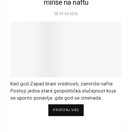
miriše na naftu
07.03.2026
Kad god Zapad brani vrednosti, zamiriše nafta
Postoji jedna stara geopolitička slučajnost koja
se uporno ponavlja: gde god se iznenada...
DETAILS
PROČITAJ VIŠE