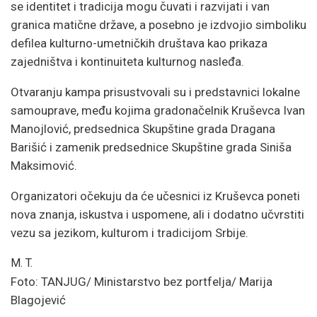
se identitet i tradicija mogu čuvati i razvijati i van
granica matične države, a posebno je izdvojio simboliku
defilea kulturno-umetničkih društava kao prikaza
zajedništva i kontinuiteta kulturnog nasleđa.
Otvaranju kampa prisustvovali su i predstavnici lokalne
samouprave, među kojima gradonačelnik Kruševca Ivan
Manojlović, predsednica Skupštine grada Dragana
Barišić i zamenik predsednice Skupštine grada Siniša
Maksimović.
Organizatori očekuju da će učesnici iz Kruševca poneti
nova znanja, iskustva i uspomene, ali i dodatno učvrstiti
vezu sa jezikom, kulturom i tradicijom Srbije.
M. T.
Foto: TANJUG/ Ministarstvo bez portfelja/ Marija
Blagojević