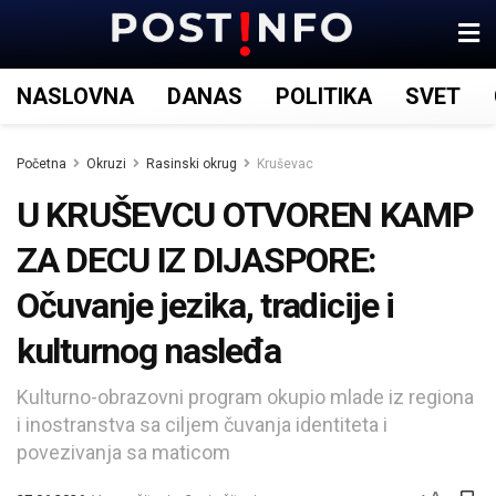
NASLOVNA
DANAS
POLITIKA
SVET
Početna
Okruzi
Rasinski okrug
Kruševac
U KRUŠEVCU OTVOREN KAMP
ZA DECU IZ DIJASPORE:
Očuvanje jezika, tradicije i
kulturnog nasleđa
Kulturno-obrazovni program okupio mlade iz regiona
i inostranstva sa ciljem čuvanja identiteta i
povezivanja sa maticom