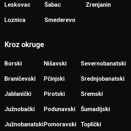
Leskovac
Šabac
Zrenjanin
Loznica
Smederevo
Kroz okruge
Borski
Nišavski
Severnobanatski
Braničevski
Pčinjski
Srednjobanatski
Jablanički
Pirotski
Sremski
Južnobački
Podunavski
Šumadijski
Južnobanatski
Pomoravski
Toplički