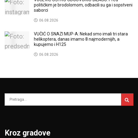
političkim je brodolomom, odbacili su ga i sopstveni
saborci
06.08.2026
VUČIĆ O SNAZI MUP-A: Nekad smo imali tri stara
helikoptera, danas imamo 8 najmodernijih, a
kupujemo i H125
06.08.2026
Kroz gradove