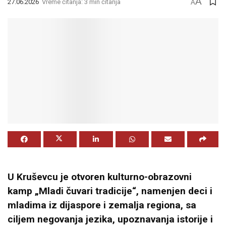
A
27.06.2026
Vreme čitanja: 3 min čitanja
A
U Kruševcu je otvoren kulturno-obrazovni
kamp „Mladi čuvari tradicije“, namenjen deci i
mladima iz dijaspore i zemalja regiona, sa
ciljem negovanja jezika, upoznavanja istorije i