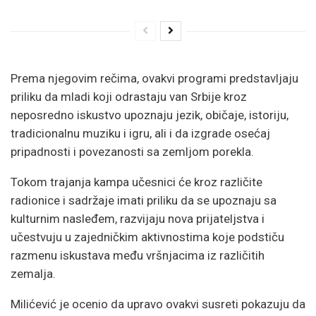
Prema njegovim rečima, ovakvi programi predstavljaju
priliku da mladi koji odrastaju van Srbije kroz
neposredno iskustvo upoznaju jezik, običaje, istoriju,
tradicionalnu muziku i igru, ali i da izgrade osećaj
pripadnosti i povezanosti sa zemljom porekla.
Tokom trajanja kampa učesnici će kroz različite
radionice i sadržaje imati priliku da se upoznaju sa
kulturnim nasleđem, razvijaju nova prijateljstva i
učestvuju u zajedničkim aktivnostima koje podstiču
razmenu iskustava među vršnjacima iz različitih
zemalja.
Milićević je ocenio da upravo ovakvi susreti pokazuju da