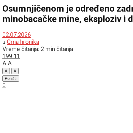
Osumnjičenom je određeno zadrž
minobacačke mine, eksploziv i dr
02.07.2026
u
Crna hronika
Vreme čitanja: 2 min čitanja
199
11
A
A
A
A
Poništi
0