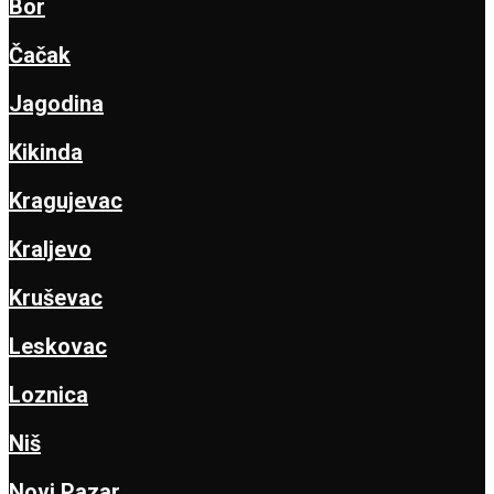
Bor
Čačak
Jagodina
Kikinda
Kragujevac
Kraljevo
Kruševac
Leskovac
Loznica
Niš
Novi Pazar