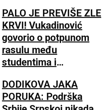
PALO JE PREVIŠE ZLE
KRVI! Vukadinović
govorio o potpunom
rasulu među
studentima i
opozicijom: Neka nam
DODIKOVA JAKA
je Bog u pomoći
PORUKA: Podrška
Srbije Srpskoj nikada