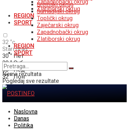
Zapadnobački okrug
Sremski okrug
Zlatiborski okrug
Šumadijski okrug
REGION
Toplički okrug
SPORT
Zaječarski okrug
Zapadnobački okrug
Zlatiborski okrug
32
°c
REGION
Stari Grad
SPORT
30
°
Пет
30
°
Суб
30
°
Нед
Nema rezultata
32
°
Пон
Pogledaj sve rezultate
Naslovna
Danas
Politika