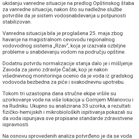
ukidanju vanredne situacije na predlog Opštinskog štaba
za vanredne situacije, nakon što su nadležne službe
potvrdile da je sistem vodosnabdevanja u potpunosti
stabilizovan.
Vanredna situacija bila je proglašena 25. maja zbog
havarije na magistralnom cevovodu regionalnog
vodovodnog sistema „Rzav“, koja je izazvala ozbiljne
probleme u snabdevanju vodom na području opštine.
Dodatnu potvrdu normalizacije stanja dalo je i mišljenje
Zavoda za javno zdravlje Čačak, koji je nakon
višednevnog monitoringa ocenio da je voda iz gradskog
vodovoda bezbedna za piće i svakodnevnu upotrebu.
Tokom tri uzastopna dana stručne ekipe vršile su
uzorkovanje vode na više lokacija u Gornjem Milanovcu i
na Rudniku. Ukupno su analizirana 33 uzorka, a rezultati
fizičko-hemijskih i mikrobioloških ispitivanja pokazali su
da voda ispunjava sve propisane standarde zdravstvene
ispravnosti.
Na osnovu sprovedenih analiza potvrđeno je da se voda