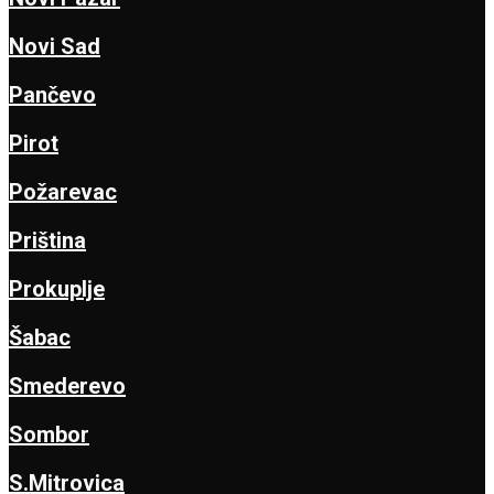
Novi Sad
Pančevo
Pirot
Požarevac
Priština
Prokuplje
Šabac
Smederevo
Sombor
S.Mitrovica