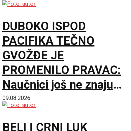
okrene
DUBOKO ISPOD
PACIFIKA TEČNO
GVOŽĐE JE
PROMENILO PRAVAC:
Naučnici još ne znaju
šta ga je nateralo da se
09.08.2026
okrene
BELI I CRNI LUK