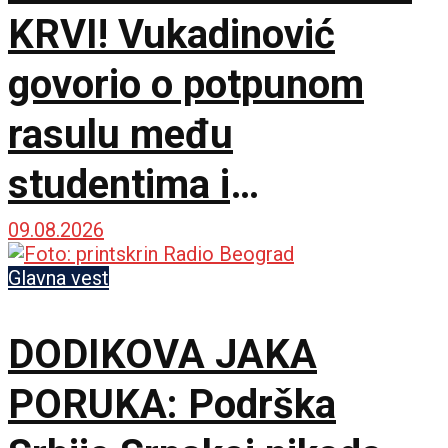
KRVI! Vukadinović
govorio o potpunom
rasulu među
studentima i
opozicijom: Neka nam
09.08.2026
je Bog u pomoći
Glavna vest
DODIKOVA JAKA
PORUKA: Podrška