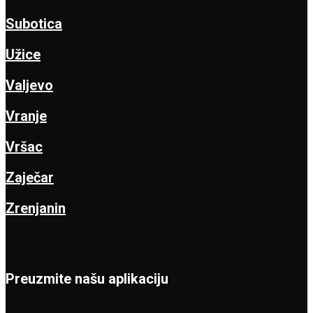
Subotica
Užice
Valjevo
Vranje
Vršac
Zaječar
Zrenjanin
Preuzmite našu aplikaciju