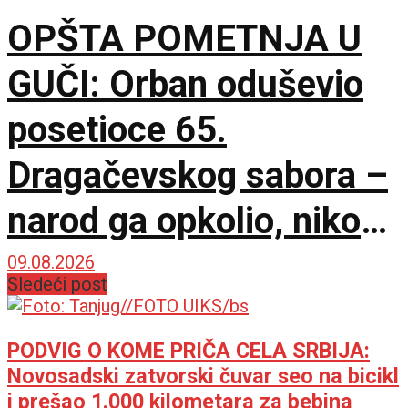
OPŠTA POMETNJA U
GUČI: Orban oduševio
posetioce 65.
Dragačevskog sabora –
narod ga opkolio, niko
ne veruje koliko je
09.08.2026
Sledeći post
opušten
PODVIG O KOME PRIČA CELA SRBIJA:
Novosadski zatvorski čuvar seo na bicikl
i prešao 1.000 kilometara za bebina