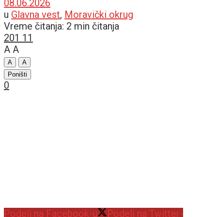
08.06.2026
u
Glavna vest
,
Moravički okrug
Vreme čitanja: 2 min čitanja
201
11
A
A
A
A
Poništi
0
Podeli na Facebook-u
Podeli na Twitter-