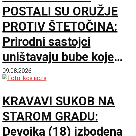
POSTALI SU ORUŽJE
PROTIV ŠTETOČINA:
Prirodni sastojci
uništavaju bube koje
napadaju pasulj
09.08.2026
KRAVAVI SUKOB NA
STAROM GRADU:
Devojka (18) izbodena