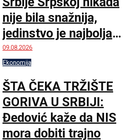
Srbije Srpskoj nikada
nije bila snažnija,
jedinstvo je najbolja
garancija
09.08.2026
Ekonomija
ŠTA ČEKA TRŽIŠTE
GORIVA U SRBIJI:
Đedović kaže da NIS
mora dobiti trajno