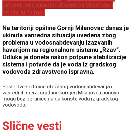
u
Podeli na LinkedIn-u
Podeli na WA
Pošalji
prijatelju na mail
Na teritoriji opštine Gornji Milanovac danas je
ukinuta vanredna situacija uvedena zbog
problema u vodosnabdevanju izazvanih
havarijom na regionalnom sistemu „Rzav“.
Odluka je doneta nakon potpune stabilizacije
sistema i potvrde da je voda iz gradskog
vodovoda zdravstveno ispravna.
Posle dve sedmice otežanog vodosnabdevanja i
vanrednih mera, građani Gornjeg Milanovca ponovo
mogu bez ograničenja da koriste vodu iz gradskog
vodovoda.
Slične vesti