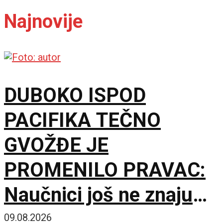
Najnovije
DUBOKO ISPOD
PACIFIKA TEČNO
GVOŽĐE JE
PROMENILO PRAVAC:
Naučnici još ne znaju
šta ga je nateralo da se
09.08.2026