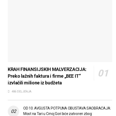
KRAH FINANSIJSKIH MALVERZACIJA:
Preko lažnih faktura i firme „BEE IT“
izvlačili milione iz budžeta
486 DELJENJA
OD 10. AVGUSTA POTPUNA OBUSTAVA SAOBRAĆAJA:
Most na Tari u Crnoj Gori biće zatvoren zbog