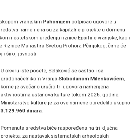
episkopom vranjskim
Pahomijem
potpisao ugovore u
sredstva namenjena su za kapitalne projekte u domenu
kom i estetskom uređenju riznice Eparhije vranjske, kao i
ne Riznice Manastira Svetog Prohora Pčinjskog, čime će
i široj javnosti.
U okviru iste posete, Selaković se sastao i sa
gradonačelnikom Vranja
Slobodanom Milenkovićem
,
kome je svečano uručio tri ugovora namenjena
aktivnostima ustanova kulture tokom 2026. godine.
Ministarstvo kulture je za ove namene opredelilo ukupno
3.129.960 dinara
.
Pomenuta sredstva biće raspoređena na tri ključna
projekta: za nastavak sistematskih arheoloških