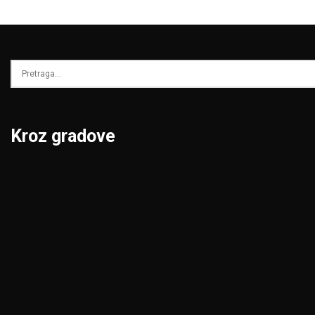
Kroz gradove
Beograd
Niš
Bor
Novi Pazar
Čačak
Novi Sad
Jagodina
Pančevo