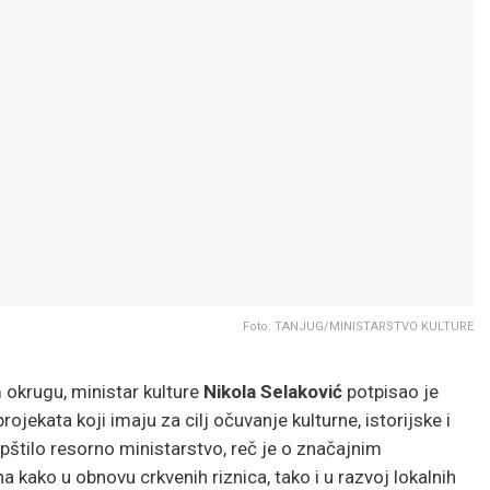
Foto: TANJUG/MINISTARSTVO KULTURE
okrugu, ministar kulture
Nikola Selaković
potpisao je
ojekata koji imaju za cilj očuvanje kulturne, istorijske i
pštilo resorno ministarstvo, reč je o značajnim
kako u obnovu crkvenih riznica, tako i u razvoj lokalnih