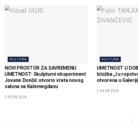
KULTURA
KULTURA
NOVI PROSTOR ZA SAVREMENU
UMETNOST U DOB
UMETNOST: Skulpturni eksperiment
Izložba „I u ropstv
Jovane Dončić otvorio vrata novog
otvorena u Galeri
salona na Kalemegdanu
04.08.2026
05.08.2026