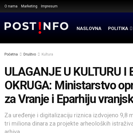
O nama
Marketing
Impresum
NASLOVNA
POLITIKA
Početna
Društvo
Kultura
ULAGANJE U KULTURU I
OKRUGA: Ministarstvo opre
za Vranje i Eparhiju vranjs
Za uređenje i digitalizaciju riznica izdvojeno 9,8 
tri miliona dinara za projekte arheoloških istraživ
arhiva