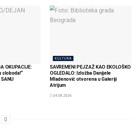
KULTURA
A OKUPACIJE:
SAVREMENI PEJZAŽ KAO EKOLOŠKO
u sloboda!“
OGLEDALO: Izložba Danijele
ji SANU
Mladenović otvorena u Galeriji
Atrijum
04.08.2026