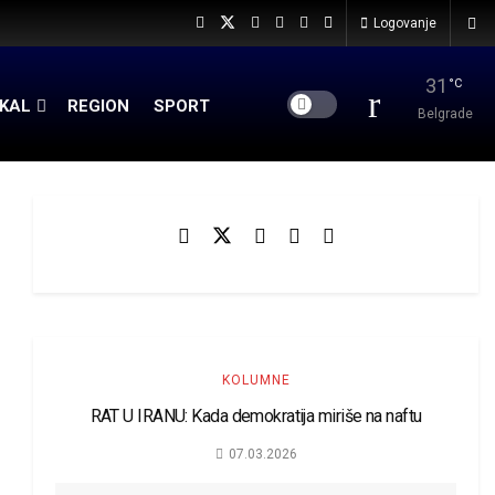
Logovanje
31
°C
KAL
REGION
SPORT
Belgrade
KOLUMNE
RAT U IRANU: Kada demokratija miriše na naftu
07.03.2026