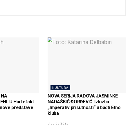
KULTURA
 NA
NOVA SERIJA RADOVA JASMINKE
I: U Hartefakt
NADAŠKIĆ ĐORĐEVIĆ: Izložba
 nove predstave
„Imperativ prisutnosti“ u bašti Etno
kluba
05.08.2026