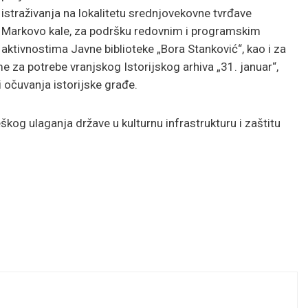
istraživanja na lokalitetu srednjovekovne tvrđave
Markovo kale, za podršku redovnim i programskim
aktivnostima Javne biblioteke „Bora Stanković“, kao i za
 za potrebe vranjskog Istorijskog arhiva „31. januar“,
i očuvanja istorijske građe.
eškog ulaganja države u kulturnu infrastrukturu i zaštitu