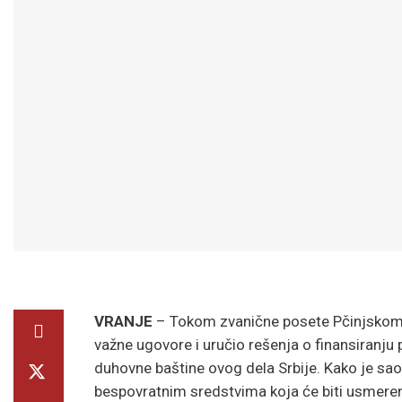
VRANJE
– Tokom zvanične posete Pčinjskom 
važne ugovore i uručio rešenja o finansiranju pr
duhovne baštine ovog dela Srbije. Kako je sao
bespovratnim sredstvima koja će biti usmerena 