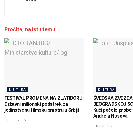
Pročitaj na istu temu
KULTURA
KULTURA
FESTIVAL PROMENA NA ZLATIBORU:
ŠVEDSKA ZVEZDA
Državni milionski podstrek za
BEOGRADSKOJ SCEN
jedinstvenu filmsku smotru u Srbiji
Kući počele probe
Andreja Nosova
05.08.2026
05.08.2026