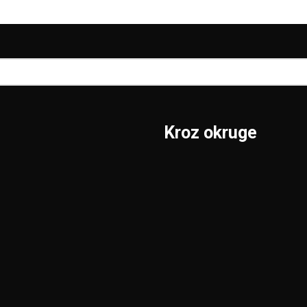
Kroz okruge
Sombor
Borski
S.Mitrovica
Braničevski
Subotica
Jablanički
Užice
Južnobački