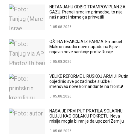
NETANJAHU ODBIO TRAMPOV PLAN ZA
GAZU: Preneli smo im primedbe, to nije
naš nacrt i nismo ga prihvatili
05.08.2026
OŠTRA REAKCIJA IZ PARIZA: Emanuel
Makron osudio nove napade na Kijev i
najavio nove sankcije protiv Rusije
05.08.2026
VELIKE REFORME U RUSKOJ ARMIJI: Putin
objedinio sve pozadinske službe i
imenovao nove komandante na frontu!
05.08.2026
NASA JE PRVI PUT PRATILA SOLARNU
OLUJU KAO OBLAK U POKRETU: Nova
misija mogla bi ranije da upozori Zemlju
05.08.2026