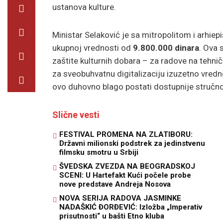
ustanova kulture.
Ministar Selaković je sa mitropolitom i arhi
ukupnoj vrednosti od
9.800.000 dinara
. Ova 
zaštite kulturnih dobara – za radove na tehnič
za sveobuhvatnu digitalizaciju izuzetno vred
ovo duhovno blago postati dostupnije stručnoj 
Slične vesti
FESTIVAL PROMENA NA ZLATIBORU:
Državni milionski podstrek za jedinstvenu
filmsku smotru u Srbiji
ŠVEDSKA ZVEZDA NA BEOGRADSKOJ
SCENI: U Hartefakt Kući počele probe
nove predstave Andreja Nosova
NOVA SERIJA RADOVA JASMINKE
NADAŠKIĆ ĐORĐEVIĆ: Izložba „Imperativ
prisutnosti“ u bašti Etno kluba