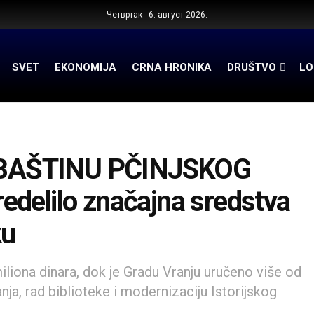
Четвртак - 6. август 2026.
SVET
EKONOMIJA
CRNA HRONIKA
DRUŠTVO
LO
 BAŠTINU PČINJSKOG
delilo značajna sredstva
ku
miliona dinara, dok je Gradu Vranju uručeno više od
anja, rad biblioteke i modernizaciju Istorijskog