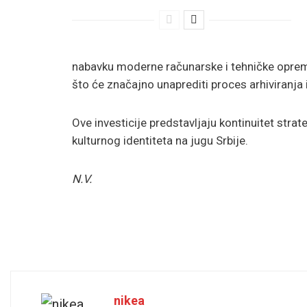
nabavku moderne računarske i tehničke opreme
što će značajno unaprediti proces arhiviranja 
Ove investicije predstavljaju kontinuitet strat
kulturnog identiteta na jugu Srbije.
N.V.
nikea