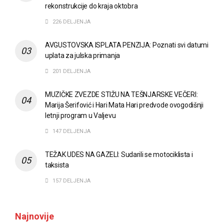
rekonstrukcije do kraja oktobra
226 DELJENJA
AVGUSTOVSKA ISPLATA PENZIJA: Poznati svi datumi
uplata za julska primanja
201 DELJENJA
MUZIČKE ZVEZDE STIŽU NA TEŠNJARSKE VEČERI:
Marija Šerifović i Hari Mata Hari predvode ovogodišnji
letnji program u Valjevu
147 DELJENJA
TEŽAK UDES NA GAZELI: Sudarili se motociklista i
taksista
157 DELJENJA
Najnovije