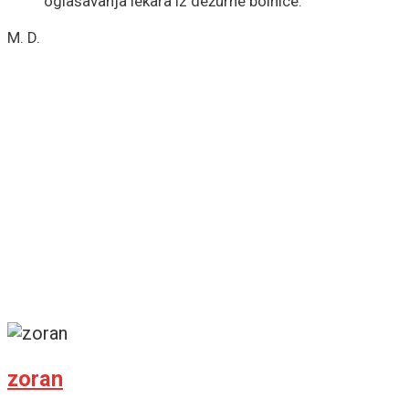
oglašavanja lekara iz dežurne bolnice.
M. D.
zoran