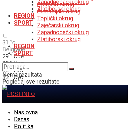
Zapadnobački okrug
Sremski okrug
Zlatiborski okrug
Šumadijski okrug
REGION
Toplički okrug
SPORT
Zaječarski okrug
Zapadnobački okrug
Zlatiborski okrug
31
°c
REGION
Belgrade
SPORT
29
°
Сре
32
°
Чет
33
°
Пет
Nema rezultata
33
°
Суб
Pogledaj sve rezultate
Naslovna
Danas
Politika