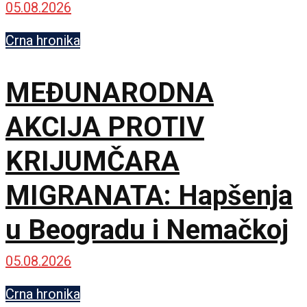
MUP-a u Deliblatskoj
05.08.2026
peščari
Crna hronika
MEĐUNARODNA
AKCIJA PROTIV
KRIJUMČARA
MIGRANATA: Hapšenja
u Beogradu i Nemačkoj
05.08.2026
Crna hronika