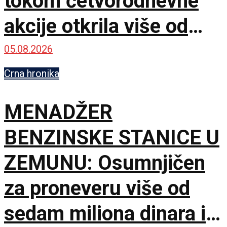
tokom četvorodnevne
akcije otkrila više od
20.000 prekršaja
05.08.2026
Crna hronika
MENADŽER
BENZINSKE STANICE U
ZEMUNU: Osumnjičen
za proneveru više od
sedam miliona dinara i