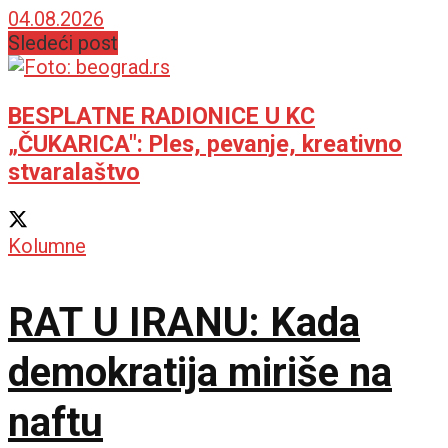
28.000 evra
04.08.2026
Sledeći post
BESPLATNE RADIONICE U KC
„ČUKARICA": Ples, pevanje, kreativno
stvaralaštvo
Kolumne
RAT U IRANU: Kada
demokratija miriše na
naftu