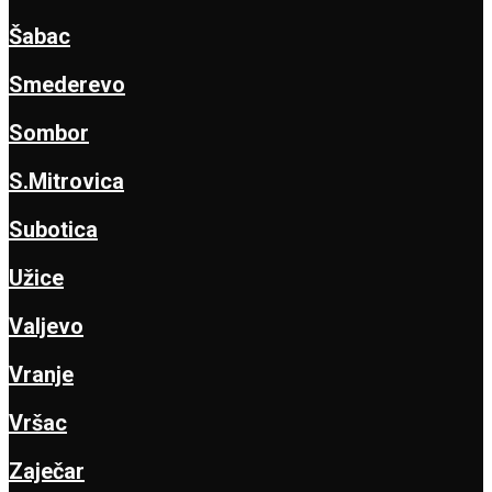
Šabac
Smederevo
Sombor
S.Mitrovica
Subotica
Užice
Valjevo
Vranje
Vršac
Zaječar