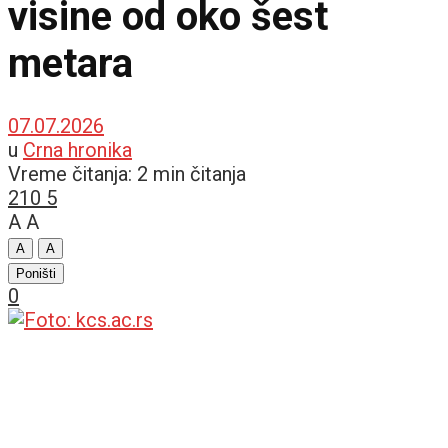
visine od oko šest
metara
07.07.2026
u
Crna hronika
Vreme čitanja: 2 min čitanja
210
5
A
A
A
A
Poništi
0