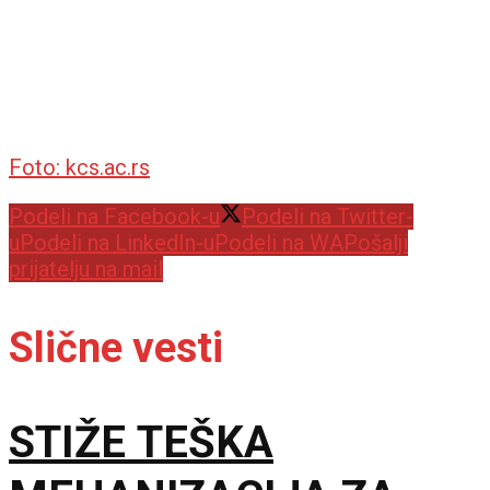
Foto: kcs.ac.rs
Podeli na Facebook-u
Podeli na Twitter-
u
Podeli na LinkedIn-u
Podeli na WA
Pošalji
prijatelju na mail
Slične vesti
STIŽE TEŠKA