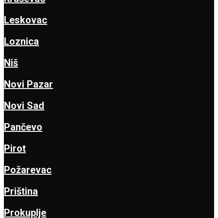
Leskovac
Loznica
Niš
Novi Pazar
Novi Sad
Pančevo
Pirot
Požarevac
Priština
Prokuplje