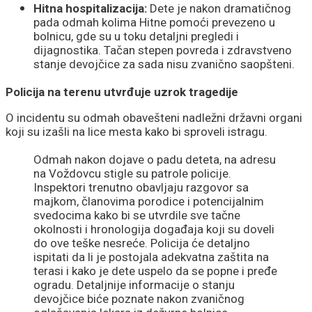
Hitna hospitalizacija:
Dete je nakon dramatičnog
pada odmah kolima Hitne pomoći prevezeno u
bolnicu, gde su u toku detaljni pregledi i
dijagnostika. Tačan stepen povreda i zdravstveno
stanje devojčice za sada nisu zvanično saopšteni.
Policija na terenu utvrđuje uzrok tragedije
O incidentu su odmah obavešteni nadležni državni organi
koji su izašli na lice mesta kako bi sproveli istragu.
Odmah nakon dojave o padu deteta, na adresu
na Voždovcu stigle su patrole policije.
Inspektori trenutno obavljaju razgovor sa
majkom, članovima porodice i potencijalnim
svedocima kako bi se utvrdile sve tačne
okolnosti i hronologija događaja koji su doveli
do ove teške nesreće. Policija će detaljno
ispitati da li je postojala adekvatna zaštita na
terasi i kako je dete uspelo da se popne i pređe
ogradu. Detaljnije informacije o stanju
devojčice biće poznate nakon zvaničnog