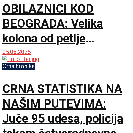
OBILAZNICI KOD
BEOGRADA: Velika
kolona od petlje
Orlovača ka Ostružnici
05.08.2026
Crna hronika
CRNA STATISTIKA NA
NAŠIM PUTEVIMA:
Juče 95 udesa, policija