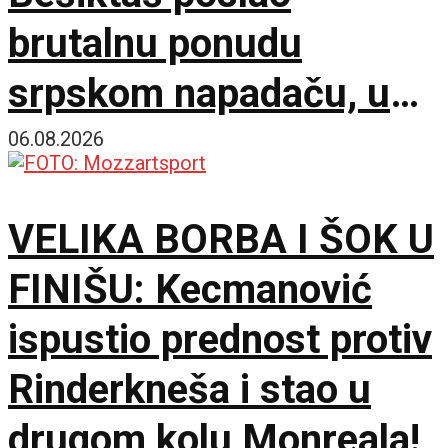
brutalnu ponudu
srpskom napadaču, u
trku se uključio i
06.08.2026
Atletiko Madrid!
VELIKA BORBA I ŠOK U
FINIŠU: Kecmanović
ispustio prednost protiv
Rinderkneša i stao u
drugom kolu Monreala!