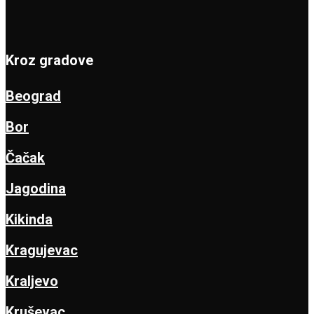
Kroz gradove
Beograd
Bor
Čačak
Jagodina
Kikinda
Kragujevac
Kraljevo
Kruševac