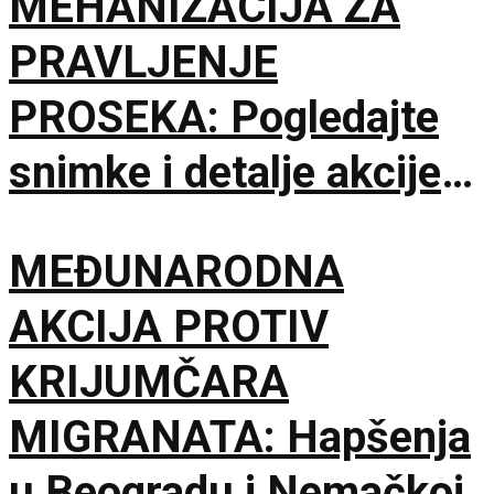
MEHANIZACIJA ZA
PRAVLJENJE
PROSEKA: Pogledajte
snimke i detalje akcije
MUP-a u Deliblatskoj
MEĐUNARODNA
peščari
AKCIJA PROTIV
KRIJUMČARA
MIGRANATA: Hapšenja
u Beogradu i Nemačkoj