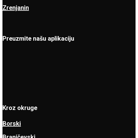
Zrenjanin
Preuzmite našu aplikaciju
Kroz okruge
Borski
Braničevski