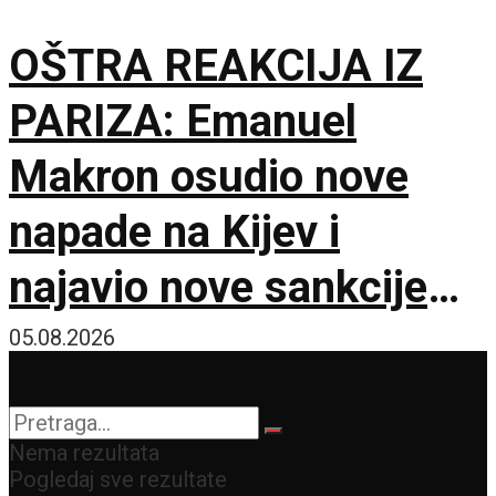
OŠTRA REAKCIJA IZ
PARIZA: Emanuel
Makron osudio nove
napade na Kijev i
najavio nove sankcije
protiv Rusije
05.08.2026
Nema rezultata
Pogledaj sve rezultate