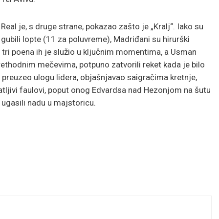
Real je, s druge strane, pokazao zašto je „Kralj“. Iako su
gubili lopte (11 za poluvreme), Madriđani su hirurški
a tri poena ih je služio u ključnim momentima, a Usman
ethodnim mečevima, potpuno zatvorili reket kada je bilo
preuzeo ulogu lidera, objašnjavao saigračima kretnje,
atljivi faulovi, poput onog Edvardsa nad Hezonjom na šutu
 ugasili nadu u majstoricu.