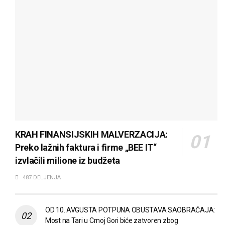
KRAH FINANSIJSKIH MALVERZACIJA:
Preko lažnih faktura i firme „BEE IT“
izvlačili milione iz budžeta
487 DELJENJA
OD 10. AVGUSTA POTPUNA OBUSTAVA SAOBRAĆAJA:
Most na Tari u Crnoj Gori biće zatvoren zbog