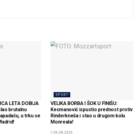
SPORT
CA LETA DOBIJA
VELIKA BORBA I ŠOK U FINIŠU:
slao brutalnu
Kecmanović ispustio prednost protiv
padaču, u trku se
Rinderkneša i stao u drugom kolu
Madrid!
Monreala!
06.08.2026