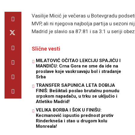
Vasilije Micić je večeras u Botevgradu podse
MVP, ali ni njegova najbolja partija u sezoni n
Madrid je slavio sa 87:81 i sa 3:1 u seriji obe
Slične vesti
MILATOVIĆ OČITAO LEKCIJU SPAJIĆU I
MANDIĆU: Crna Gora ne sme da ide na
proslave koje vaskrsavaju bol i stradanje
Srba
TRANSFER SAPUNICA LETA DOBIJA
FINIŠ: Bešiktaš poslao brutalnu ponudu
srpskom napadaču, u trku se uključio i
Atletiko Madrid!
VELIKA BORBA I ŠOK U FINIŠU:
Kecmanović ispustio prednost protiv
Rinderkneša i stao u drugom kolu
Monreala!