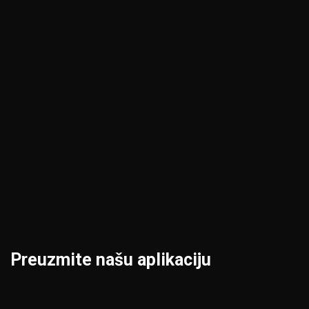
Kikinda
Pirot
Kragujevac
Požarevac
Kraljevo
Priština
Kruševac
Prokuplje
Leskovac
Šabac
Loznica
Smederevo
Preuzmite našu aplikaciju