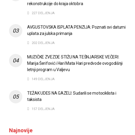
rekonstrukcije do kraja oktobra
227 DELJENJA
AVGUSTOVSKA ISPLATA PENZIJA: Poznati svi datumi
uplata za julska primanja
202 DELJENJA
MUZIČKE ZVEZDE STIŽU NA TEŠNJARSKE VEČERI:
Marija Šerifović i Hari Mata Hari predvode ovogodišnji
letnji program u Valjevu
149 DELJENJA
TEŽAK UDES NA GAZELI: Sudarili se motociklista i
taksista
157 DELJENJA
Najnovije