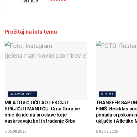
Pročitaj na istu temu
GLAVNA VEST
SPORT
MILATOVIĆ OČITAO LEKCIJU
TRANSFER SAPUNI
SPAJIĆU I MANDIĆU: Crna Gora ne
FINIŠ: Bešiktaš po
sme da ide na proslave koje
ponudu srpskom na
vaskrsavaju bol i stradanje Srba
uključio i Atletiko 
06.08.2026
06.08.2026