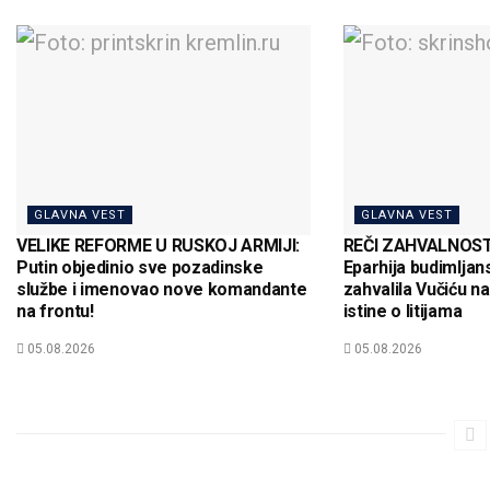
GLAVNA VEST
GLAVNA VEST
VELIKE REFORME U RUSKOJ ARMIJI:
REČI ZAHVALNOSTI
Putin objedinio sve pozadinske
Eparhija budimljan
službe i imenovao nove komandante
zahvalila Vučiću n
na frontu!
istine o litijama
05.08.2026
05.08.2026