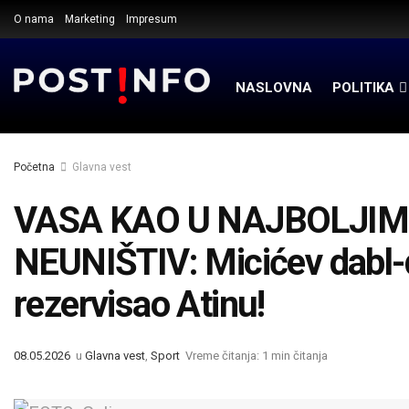
O nama
Marketing
Impresum
NASLOVNA
POLITIKA
Početna
Glavna vest
VASA KAO U NAJBOLJIM 
NEUNIŠTIV: Micićev dabl-
rezervisao Atinu!
08.05.2026
u
Glavna vest
,
Sport
Vreme čitanja: 1 min čitanja