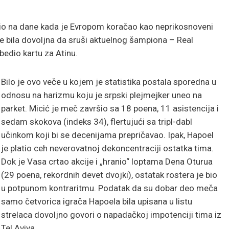
tio na dane kada je Evropom koračao kao neprikosnoveni
ije bila dovoljna da sruši aktuelnog šampiona – Real
zbedio kartu za Atinu.
Bilo je ovo veče u kojem je statistika postala sporedna u
odnosu na harizmu koju je srpski plejmejker uneo na
parket. Micić je meč završio sa 18 poena, 11 asistencija i
sedam skokova (indeks 34), flertujući sa tripl-dabl
učinkom koji bi se decenijama prepričavao. Ipak, Hapoel
je platio ceh neverovatnoj dekoncentraciji ostatka tima.
Dok je Vasa crtao akcije i „hranio“ loptama Dena Oturua
(29 poena, rekordnih devet dvojki), ostatak rostera je bio
u potpunom kontraritmu. Podatak da su dobar deo meča
samo četvorica igrača Hapoela bila upisana u listu
strelaca dovoljno govori o napadačkoj impotenciji tima iz
Tel Aviva.