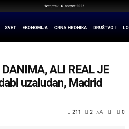
Четвртак - 6. август 2026.
SVET
EKONOMIJA
CRNA HRONIKA
DRUŠTVO
LO
DANIMA, ALI REAL JE
dabl uzaludan, Madrid
211
2
A
0
A