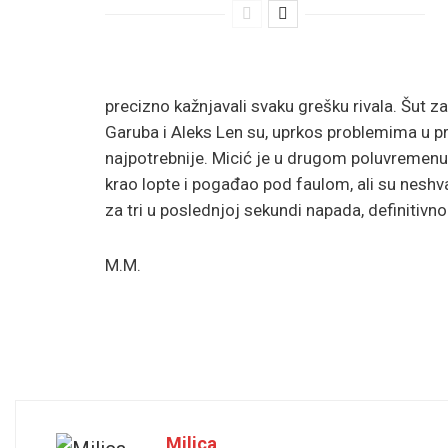
precizno kažnjavali svaku grešku rivala. Šut z
Garuba i Aleks Len su, uprkos problemima u pr
najpotrebnije. Micić je u drugom poluvremenu 
krao lopte i pogađao pod faulom, ali su neshv
za tri u poslednjoj sekundi napada, definitivno
M.M.
Milica