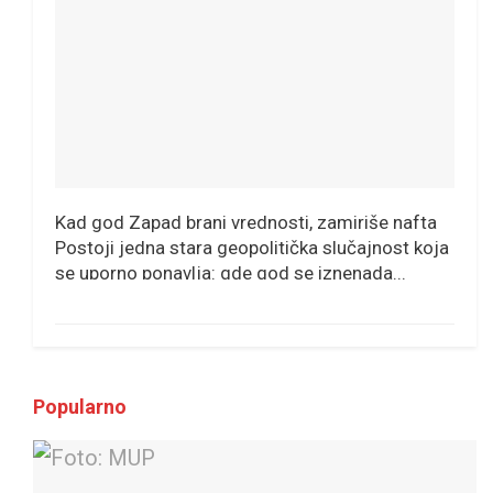
Kad god Zapad brani vrednosti, zamiriše nafta
Postoji jedna stara geopolitička slučajnost koja
se uporno ponavlja: gde god se iznenada...
Popularno