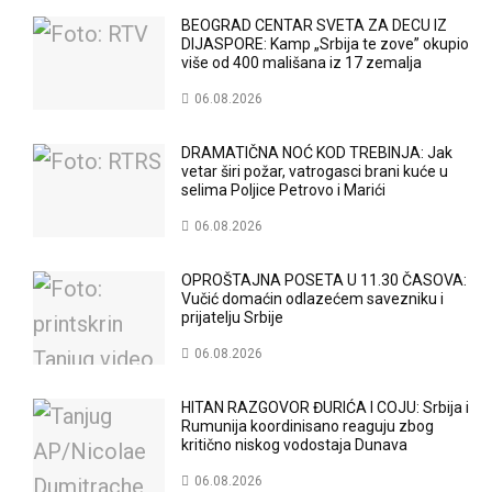
BEOGRAD CENTAR SVETA ZA DECU IZ
DIJASPORE: Kamp „Srbija te zove” okupio
više od 400 mališana iz 17 zemalja
06.08.2026
DRAMATIČNA NOĆ KOD TREBINJA: Jak
vetar širi požar, vatrogasci brani kuće u
selima Poljice Petrovo i Marići
06.08.2026
OPROŠTAJNA POSETA U 11.30 ČASOVA:
Vučić domaćin odlazećem savezniku i
prijatelju Srbije
06.08.2026
HITAN RAZGOVOR ĐURIĆA I COJU: Srbija i
Rumunija koordinisano reaguju zbog
kritično niskog vodostaja Dunava
06.08.2026