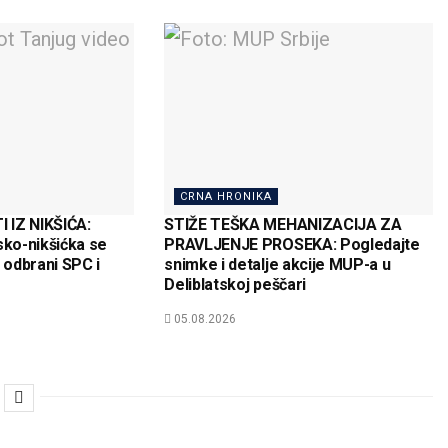
CRNA HRONIKA
 IZ NIKŠIĆA:
STIŽE TEŠKA MEHANIZACIJA ZA
sko-nikšićka se
PRAVLJENJE PROSEKA: Pogledajte
a odbrani SPC i
snimke i detalje akcije MUP-a u
Deliblatskoj peščari
05.08.2026