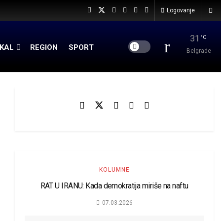
Logovanje
31
°C
KAL
REGION
SPORT
Belgrade
KOLUMNE
RAT U IRANU: Kada demokratija miriše na naftu
07.03.2026