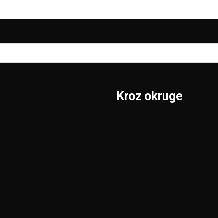
Kroz okruge
Sombor
Borski
S.Mitrovica
Braničevski
Subotica
Jablanički
Užice
Južnobački