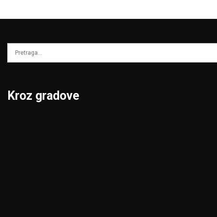
Kroz gradove
Beograd
Niš
Bor
Novi Pazar
Čačak
Novi Sad
Jagodina
Pančevo