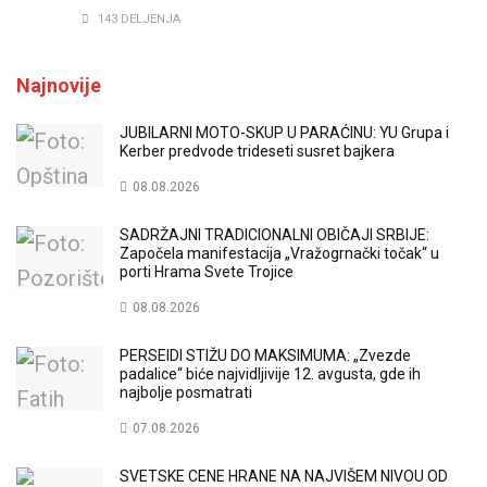
143 DELJENJA
Najnovije
JUBILARNI MOTO-SKUP U PARAĆINU: YU Grupa i
Kerber predvode trideseti susret bajkera
08.08.2026
SADRŽAJNI TRADICIONALNI OBIČAJI SRBIJE:
Započela manifestacija „Vražogrnački točak“ u
porti Hrama Svete Trojice
08.08.2026
PERSEIDI STIŽU DO MAKSIMUMA: „Zvezde
padalice“ biće najvidljivije 12. avgusta, gde ih
najbolje posmatrati
07.08.2026
SVETSKE CENE HRANE NA NAJVIŠEM NIVOU OD