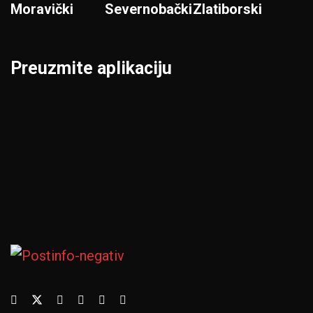
Moravički
Severnobački
Zlatiborski
Preuzmite aplikaciju