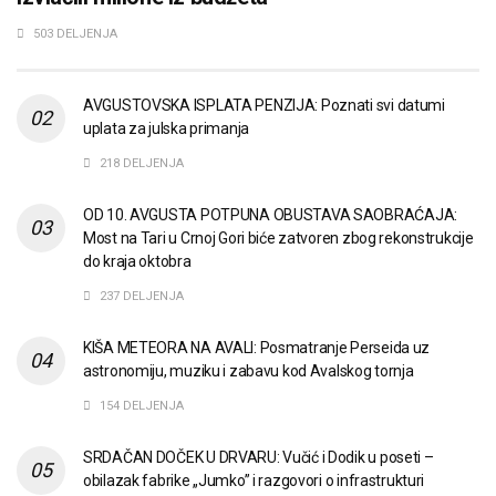
503 DELJENJA
AVGUSTOVSKA ISPLATA PENZIJA: Poznati svi datumi
uplata za julska primanja
218 DELJENJA
OD 10. AVGUSTA POTPUNA OBUSTAVA SAOBRAĆAJA:
Most na Tari u Crnoj Gori biće zatvoren zbog rekonstrukcije
do kraja oktobra
237 DELJENJA
KIŠA METEORA NA AVALI: Posmatranje Perseida uz
astronomiju, muziku i zabavu kod Avalskog tornja
154 DELJENJA
SRDAČAN DOČEK U DRVARU: Vučić i Dodik u poseti –
obilazak fabrike „Jumko” i razgovori o infrastrukturi