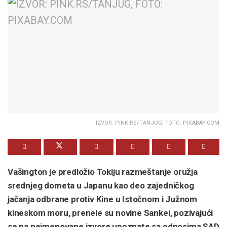
IZVOR: PINK.RS/TANJUG, FOTO: PIXABAY.COM
Vašington je predložio Tokiju razmeštanje oružja
srednjeg dometa u Japanu kao deo zajedničkog
jačanja odbrane protiv Kine u Istočnom i Južnom
kineskom moru, prenele su novine Sankei, pozivajući
se na neimenovane izvore upoznate sa odnosima SAD