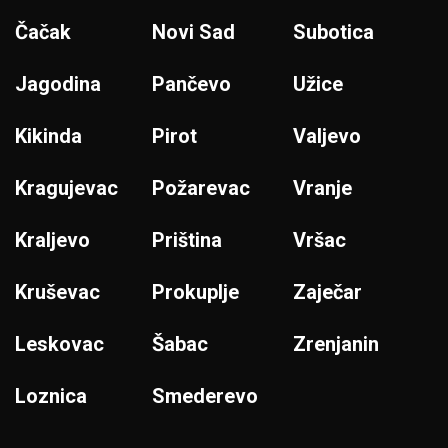
Čačak
Novi Sad
Subotica
Jagodina
Pančevo
Užice
Kikinda
Pirot
Valjevo
Kragujevac
Požarevac
Vranje
Kraljevo
Priština
Vršac
Kruševac
Prokuplje
Zaječar
Leskovac
Šabac
Zrenjanin
Loznica
Smederevo