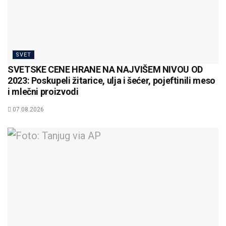
SVET
SVETSKE CENE HRANE NA NAJVIŠEM NIVOU OD
2023: Poskupeli žitarice, ulja i šećer, pojeftinili meso
i mlečni proizvodi
07.08.2026