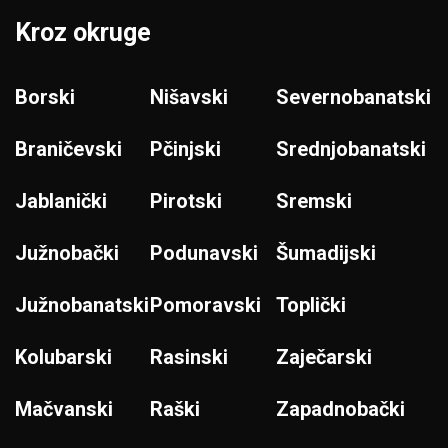
Kroz okruge
Borski
Nišavski
Severnobanatski
Braničevski
Pčinjski
Srednjobanatski
Jablanički
Pirotski
Sremski
Južnobački
Podunavski
Šumadijski
Južnobanatski
Pomoravski
Toplički
Kolubarski
Rasinski
Zaječarski
Mačvanski
Raški
Zapadnobački