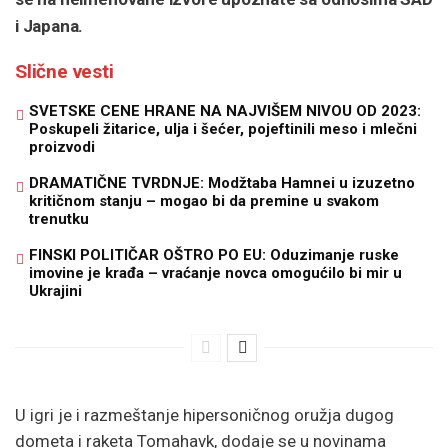
i Japana.
Slične vesti
SVETSKE CENE HRANE NA NAJVIŠEM NIVOU OD 2023:
Poskupeli žitarice, ulja i šećer, pojeftinili meso i mlečni
proizvodi
DRAMATIČNE TVRDNJE: Modžtaba Hamnei u izuzetno
kritičnom stanju – mogao bi da premine u svakom
trenutku
FINSKI POLITIČAR OŠTRO PO EU: Oduzimanje ruske
imovine je krađa – vraćanje novca omogućilo bi mir u
Ukrajini
U igri je i razmeštanje hipersoničnog oružja dugog
dometa i raketa Tomahavk, dodaje se u novinama