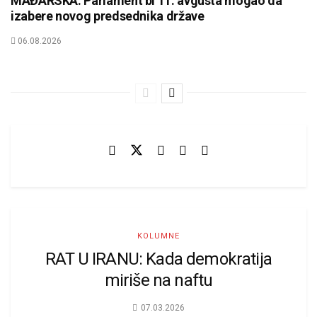
MAĐARSKA: Parlament bi 11. avgusta mogao da
izabere novog predsednika države
06.08.2026
KOLUMNE
RAT U IRANU: Kada demokratija
miriše na naftu
07.03.2026