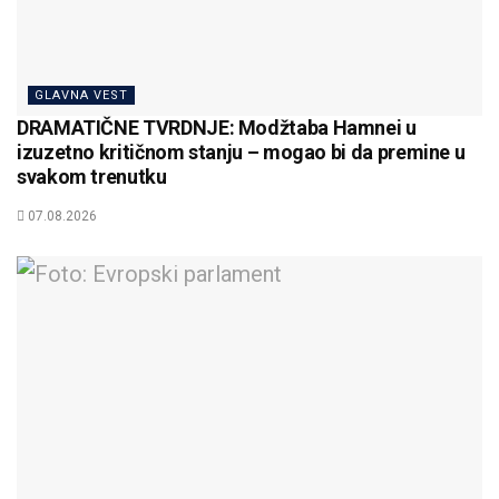
GLAVNA VEST
DRAMATIČNE TVRDNJE: Modžtaba Hamnei u
izuzetno kritičnom stanju – mogao bi da premine u
svakom trenutku
07.08.2026