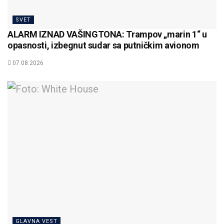
SVET
ALARM IZNAD VAŠINGTONA: Trampov „marin 1“ u
opasnosti, izbegnut sudar sa putničkim avionom
07.08.2026
GLAVNA VEST