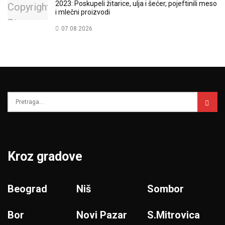
2023: Poskupeli žitarice, ulja i šećer, pojeftinili meso
i mlečni proizvodi
07.08.2026
Kroz gradove
Beograd
Niš
Sombor
Bor
Novi Pazar
S.Mitrovica