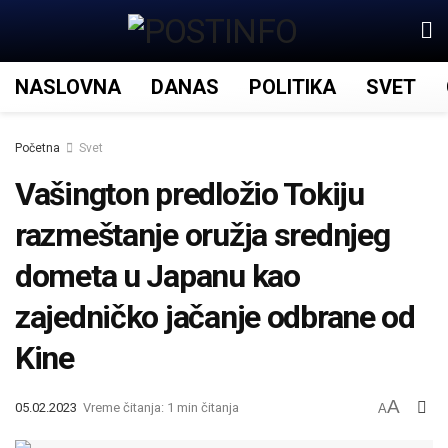
NASLOVNA
DANAS
POLITIKA
SVET
Početna
Svet
Vašington predložio Tokiju
razmeštanje oružja srednjeg
dometa u Japanu kao
zajedničko jačanje odbrane od
Kine
A
05.02.2023
Vreme čitanja: 1 min čitanja
A