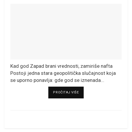
Kad god Zapad brani vrednosti, zamiriše nafta
Postoji jedna stara geopolitička slučajnost koja
se uporno ponavlja: gde god se iznenada...
DETAILS
PROČITAJ VIŠE