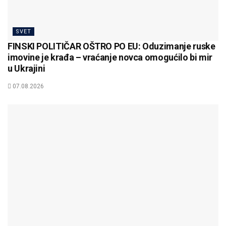
SVET
FINSKI POLITIČAR OŠTRO PO EU: Oduzimanje ruske
imovine je krađa – vraćanje novca omogućilo bi mir
u Ukrajini
07.08.2026