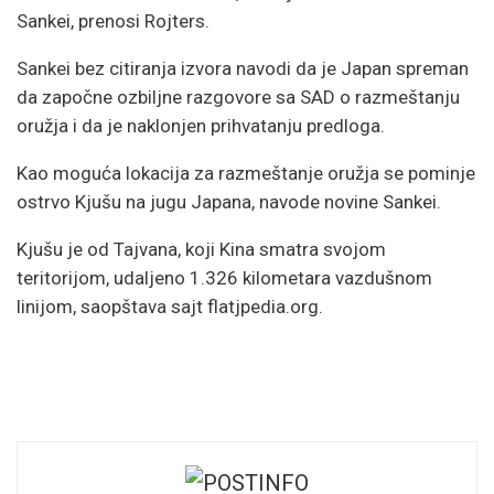
Sankei, prenosi Rojters.
Sankei bez citiranja izvora navodi da je Japan spreman
da započne ozbiljne razgovore sa SAD o razmeštanju
oružja i da je naklonjen prihvatanju predloga.
Kao moguća lokacija za razmeštanje oružja se pominje
ostrvo Kjušu na jugu Japana, navode novine Sankei.
Kjušu je od Tajvana, koji Kina smatra svojom
teritorijom, udaljeno 1.326 kilometara vazdušnom
linijom, saopštava sajt flatjpedia.org.